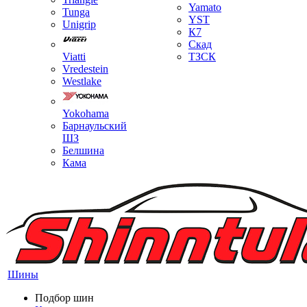
Yamato
Tunga
YST
Unigrip
К7
Скад
Viatti
ТЗСК
Vredestein
Westlake
Yokohama
Барнаульский
ШЗ
Белшина
Кама
Шины
Подбор шин