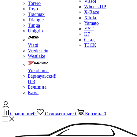
Vissol
Torero
Wheels UP
Toyo
X-Race
Tracmax
X'trike
Triangle
Yamato
Tunga
YST
Unigrip
К7
Скад
Viatti
ТЗСК
Vredestein
Westlake
Yokohama
Барнаульский
ШЗ
Белшина
Кама
Сравнение
0
Отложенные
0
Корзина
0