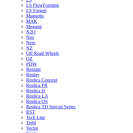
LS FlowForming
LS Forged
Magnetto
MAK
Megami
N2O
Neo
Next
NZ
Off Road Wheels
OZ
PDW
Remain
Replay
Replica Concept
Replica FR
Replica H
Replica LA
Replica OS
Replica TD Special Series
RST
Tech Line
Trebl
Vector