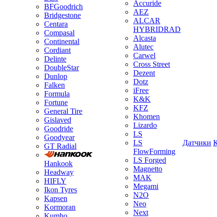
Accuride
BFGoodrich
AEZ
Bridgestone
ALCAR
Centara
HYBRIDRAD
Compasal
Alcasta
Continental
Alutec
Cordiant
Carwel
Delinte
Cross Street
DoubleStar
Dezent
Dunlop
Dotz
Falken
iFree
Formula
K&K
Fortune
KFZ
General Tire
Khomen
Gislaved
Lizardo
Goodride
LS
Goodyear
LS
Датчики
GT Radial
FlowForming
LS Forged
Hankook
Magnetto
Headway
MAK
HIFLY
Megami
Ikon Tyres
N2O
Kapsen
Neo
Kormoran
Next
Kumho