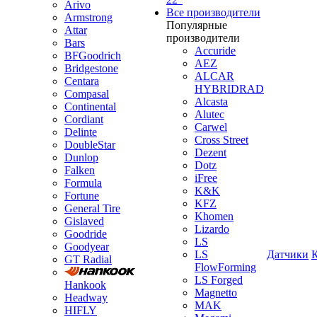
Arivo
Все производители
Armstrong
Популярные
Attar
производители
Bars
Accuride
BFGoodrich
AEZ
Bridgestone
ALCAR
Centara
HYBRIDRAD
Compasal
Alcasta
Continental
Alutec
Cordiant
Carwel
Delinte
Cross Street
DoubleStar
Dezent
Dunlop
Dotz
Falken
iFree
Formula
K&K
Fortune
KFZ
General Tire
Khomen
Gislaved
Lizardo
Goodride
LS
Goodyear
LS
Датчики
GT Radial
FlowForming
LS Forged
Hankook
Magnetto
Headway
MAK
HIFLY