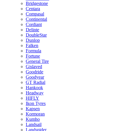
Bridgestone
Centara
Compasal
Continental
Cordiant
Delinte
DoubleStar
Dunlop
Falken
Formula
Fortune
General Tire
Gislaved
Goodride
Goodyear
GT Radial
Hankook
Headway
HIFLY
Ikon Tyres
Kapsen
Kormoran
Kumho
Landsail
Landspider