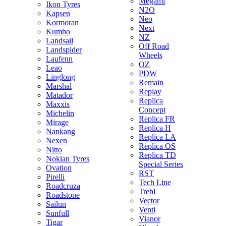
Megami
Ikon Tyres
N2O
Kapsen
Neo
Kormoran
Next
Kumho
NZ
Landsail
Off Road
Landspider
Wheels
Laufenn
OZ
Leao
PDW
Linglong
Remain
Marshal
Replay
Matador
Replica
Maxxis
Concept
Michelin
Replica FR
Mirage
Replica H
Nankang
Replica LA
Nexen
Replica OS
Nitto
Replica TD
Nokian Tyres
Special Series
Ovation
RST
Pirelli
Tech Line
Roadcruza
Trebl
Roadstone
Vector
Sailun
Venti
Sunfull
Vianor
Tigar