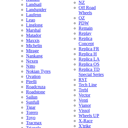
NZ
Landsail
Off Road
Landspider
Wheels
Laufenn
OZ
Leao
PDW
Linglong
Remain
Marshal
Replay
Matador
Replica
Maxxis
Concept
Michelin
Replica FR
Mirage
Replica H
Nankang
Replica LA
Nexen
Replica OS
Nitto
Replica TD
Nokian Tyres
Special Series
Ovation
RST
Pirelli
Tech Line
Roadcruza
Trebl
Roadstone
Vector
Sailun
Venti
Sunfull
Vianor
Tigar
Vissol
Torero
Wheels UP
Toyo
X-Race
Tracmax
X'trike
Triangle