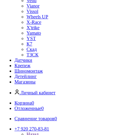
Venti
Vianor
Vissol
Wheels UP
X-Race
X'trike
Yamato
YST
К7
Скад
ТЗСК
Датчики
Крепеж
Шиномонтаж
Детейлинг
Магазины
Личный кабинет
Корзина
0
Отложенные
0
Сравнение товаров
0
+7 920 270-83-81
Назад