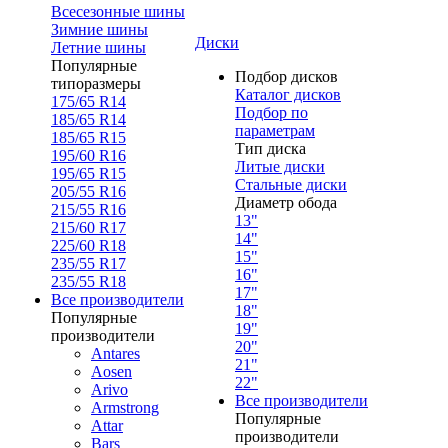
Всесезонные шины
Зимние шины
Диски
Летние шины
Популярные
Подбор дисков
типоразмеры
Каталог дисков
175/65 R14
Подбор по
185/65 R14
параметрам
185/65 R15
Тип диска
195/60 R16
Литые диски
195/65 R15
Стальные диски
205/55 R16
Диаметр обода
215/55 R16
13"
215/60 R17
14"
225/60 R18
15"
235/55 R17
16"
235/55 R18
17"
Все производители
18"
Популярные
19"
производители
20"
Antares
21"
Aosen
22"
Arivo
Все производители
Armstrong
Популярные
Attar
производители
Bars