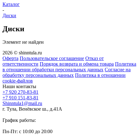
Каталог
-
Диски
Диски
Элемент не найден
2026 © shinntula.ru
Оферта
Пользовательское соглашение
Отказ от
ответственности
Порядок возврата и обмена товара
Политика
в отношении обработки персональных данных
Согласие на
обработку персональных данных
Политика в отношении
cookie-файлов
Наши контакты
+7 920 270-83-81
+7 910 151-83-81
Shinntula1@mail.ru
г. Тула, Венёвское ш., д.41А
График работы:
Пн-Пт: с 10:00 до 20:00