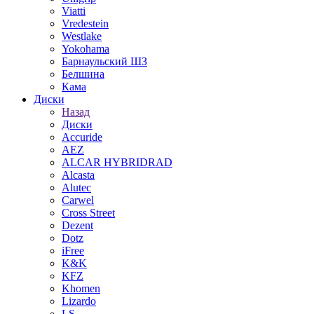
Viatti
Vredestein
Westlake
Yokohama
Барнаульский ШЗ
Белшина
Кама
Диски
Назад
Диски
Accuride
AEZ
ALCAR HYBRIDRAD
Alcasta
Alutec
Carwel
Cross Street
Dezent
Dotz
iFree
K&K
KFZ
Khomen
Lizardo
LS