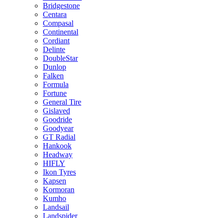
Bridgestone
Centara
Compasal
Continental
Cordiant
Delinte
DoubleStar
Dunlop
Falken
Formula
Fortune
General Tire
Gislaved
Goodride
Goodyear
GT Radial
Hankook
Headway
HIFLY
Ikon Tyres
Kapsen
Kormoran
Kumho
Landsail
Landspider