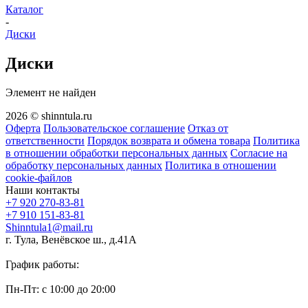
Каталог
-
Диски
Диски
Элемент не найден
2026 © shinntula.ru
Оферта
Пользовательское соглашение
Отказ от
ответственности
Порядок возврата и обмена товара
Политика
в отношении обработки персональных данных
Согласие на
обработку персональных данных
Политика в отношении
cookie-файлов
Наши контакты
+7 920 270-83-81
+7 910 151-83-81
Shinntula1@mail.ru
г. Тула, Венёвское ш., д.41А
График работы:
Пн-Пт: с 10:00 до 20:00