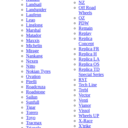
NZ
Landsail
Off Road
Landspider
Wheels
Laufenn
OZ
Leao
PDW
Linglong
Remain
Marshal
Replay
Matador
Replica
Maxxis
Concept
Michelin
Replica FR
Mirage
Replica H
Nankang
Replica LA
Nexen
Replica OS
Nitto
Replica TD
Nokian Tyres
Special Series
Ovation
RST
Pirelli
Tech Line
Roadcruza
Trebl
Roadstone
Vector
Sailun
Venti
Sunfull
Vianor
Tigar
Vissol
Torero
Wheels UP
Toyo
X-Race
Tracmax
X'trike
Triangle