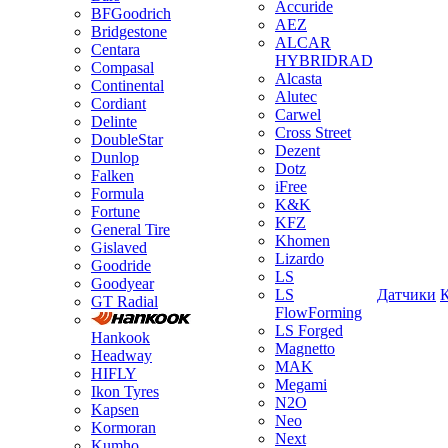
Accuride
BFGoodrich
AEZ
Bridgestone
ALCAR
Centara
HYBRIDRAD
Compasal
Alcasta
Continental
Alutec
Cordiant
Carwel
Delinte
Cross Street
DoubleStar
Dezent
Dunlop
Dotz
Falken
iFree
Formula
K&K
Fortune
KFZ
General Tire
Khomen
Gislaved
Lizardo
Goodride
LS
Goodyear
LS
Датчики
GT Radial
FlowForming
LS Forged
Hankook
Magnetto
Headway
MAK
HIFLY
Megami
Ikon Tyres
N2O
Kapsen
Neo
Kormoran
Next
Kumho