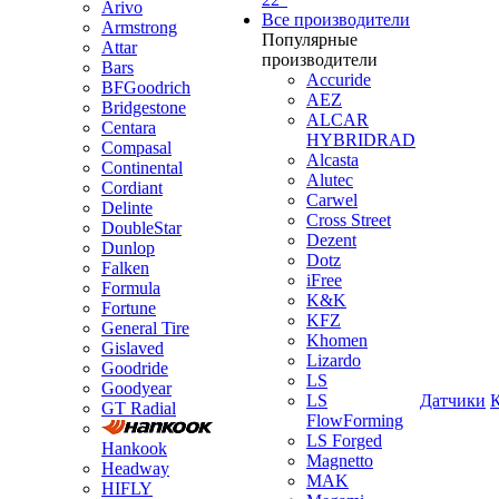
Arivo
Все производители
Armstrong
Популярные
Attar
производители
Bars
Accuride
BFGoodrich
AEZ
Bridgestone
ALCAR
Centara
HYBRIDRAD
Compasal
Alcasta
Continental
Alutec
Cordiant
Carwel
Delinte
Cross Street
DoubleStar
Dezent
Dunlop
Dotz
Falken
iFree
Formula
K&K
Fortune
KFZ
General Tire
Khomen
Gislaved
Lizardo
Goodride
LS
Goodyear
LS
Датчики
GT Radial
FlowForming
LS Forged
Hankook
Magnetto
Headway
MAK
HIFLY