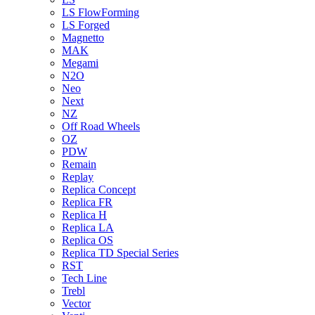
LS FlowForming
LS Forged
Magnetto
MAK
Megami
N2O
Neo
Next
NZ
Off Road Wheels
OZ
PDW
Remain
Replay
Replica Concept
Replica FR
Replica H
Replica LA
Replica OS
Replica TD Special Series
RST
Tech Line
Trebl
Vector