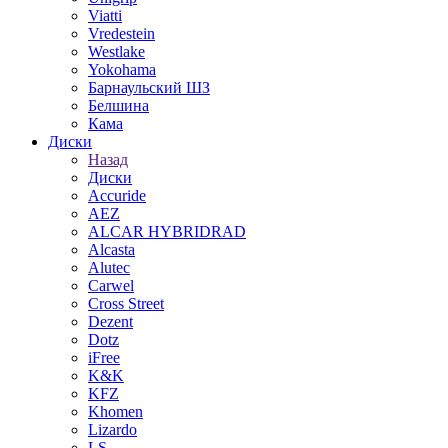
Viatti
Vredestein
Westlake
Yokohama
Барнаульский ШЗ
Белшина
Кама
Диски
Назад
Диски
Accuride
AEZ
ALCAR HYBRIDRAD
Alcasta
Alutec
Carwel
Cross Street
Dezent
Dotz
iFree
K&K
KFZ
Khomen
Lizardo
LS