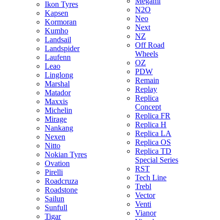
Megami
Ikon Tyres
N2O
Kapsen
Neo
Kormoran
Next
Kumho
NZ
Landsail
Off Road
Landspider
Wheels
Laufenn
OZ
Leao
PDW
Linglong
Remain
Marshal
Replay
Matador
Replica
Maxxis
Concept
Michelin
Replica FR
Mirage
Replica H
Nankang
Replica LA
Nexen
Replica OS
Nitto
Replica TD
Nokian Tyres
Special Series
Ovation
RST
Pirelli
Tech Line
Roadcruza
Trebl
Roadstone
Vector
Sailun
Venti
Sunfull
Vianor
Tigar