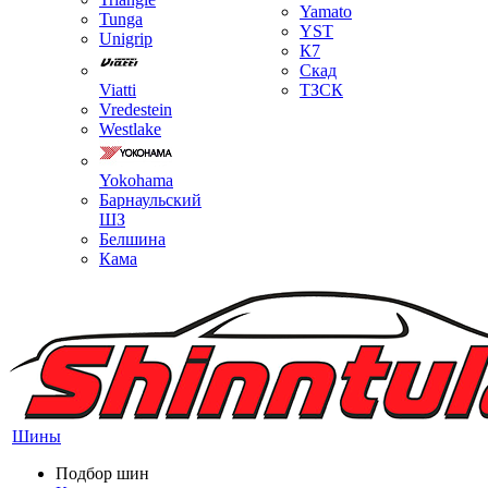
Yamato
Tunga
YST
Unigrip
К7
Скад
Viatti
ТЗСК
Vredestein
Westlake
Yokohama
Барнаульский
ШЗ
Белшина
Кама
Шины
Подбор шин