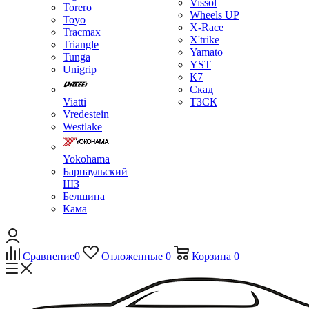
Vissol
Torero
Wheels UP
Toyo
X-Race
Tracmax
X'trike
Triangle
Yamato
Tunga
YST
Unigrip
К7
Скад
Viatti
ТЗСК
Vredestein
Westlake
Yokohama
Барнаульский
ШЗ
Белшина
Кама
Сравнение
0
Отложенные
0
Корзина
0