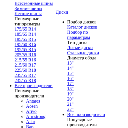
Всесезонные шины
Зимние шины
Диски
Летние шины
Популярные
Подбор дисков
типоразмеры
Каталог дисков
175/65 R14
Подбор по
185/65 R14
параметрам
185/65 R15
Тип диска
195/60 R16
Литые диски
195/65 R15
Стальные диски
205/55 R16
Диаметр обода
215/55 R16
13"
215/60 R17
14"
225/60 R18
15"
235/55 R17
16"
235/55 R18
17"
Все производители
18"
Популярные
19"
производители
20"
Antares
21"
Aosen
22"
Arivo
Все производители
Armstrong
Популярные
Attar
производители
Bars