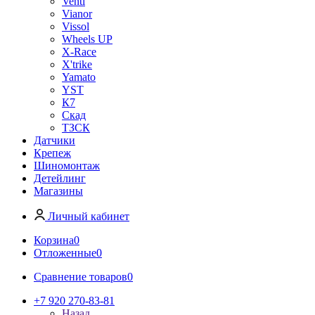
Venti
Vianor
Vissol
Wheels UP
X-Race
X'trike
Yamato
YST
К7
Скад
ТЗСК
Датчики
Крепеж
Шиномонтаж
Детейлинг
Магазины
Личный кабинет
Корзина
0
Отложенные
0
Сравнение товаров
0
+7 920 270-83-81
Назад