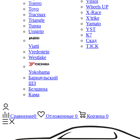
Vissol
Torero
Wheels UP
Toyo
X-Race
Tracmax
X'trike
Triangle
Yamato
Tunga
YST
Unigrip
К7
Скад
Viatti
ТЗСК
Vredestein
Westlake
Yokohama
Барнаульский
ШЗ
Белшина
Кама
Сравнение
0
Отложенные
0
Корзина
0