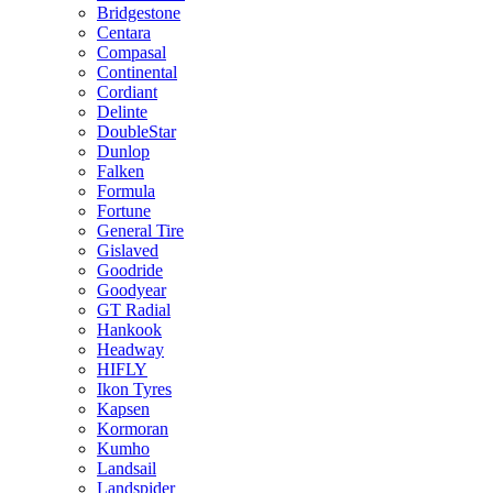
Bridgestone
Centara
Compasal
Continental
Cordiant
Delinte
DoubleStar
Dunlop
Falken
Formula
Fortune
General Tire
Gislaved
Goodride
Goodyear
GT Radial
Hankook
Headway
HIFLY
Ikon Tyres
Kapsen
Kormoran
Kumho
Landsail
Landspider