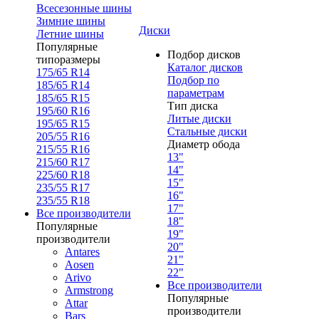
Всесезонные шины
Зимние шины
Диски
Летние шины
Популярные
Подбор дисков
типоразмеры
Каталог дисков
175/65 R14
Подбор по
185/65 R14
параметрам
185/65 R15
Тип диска
195/60 R16
Литые диски
195/65 R15
Стальные диски
205/55 R16
Диаметр обода
215/55 R16
13"
215/60 R17
14"
225/60 R18
15"
235/55 R17
16"
235/55 R18
17"
Все производители
18"
Популярные
19"
производители
20"
Antares
21"
Aosen
22"
Arivo
Все производители
Armstrong
Популярные
Attar
производители
Bars