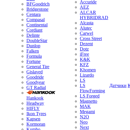
Accuride
BFGoodrich
AEZ
Bridgestone
ALCAR
Centara
HYBRIDRAD
Compasal
Alcasta
Continental
Alutec
Cordiant
Carwel
Delinte
Cross Street
DoubleStar
Dezent
Dunlop
Dotz
Falken
iFree
Formula
K&K
Fortune
KFZ
General Tire
Khomen
Gislaved
Lizardo
Goodride
LS
Goodyear
LS
Датчики
GT Radial
FlowForming
LS Forged
Hankook
Magnetto
Headway
MAK
HIFLY
Megami
Ikon Tyres
N2O
Kapsen
Neo
Kormoran
Next
Kumho