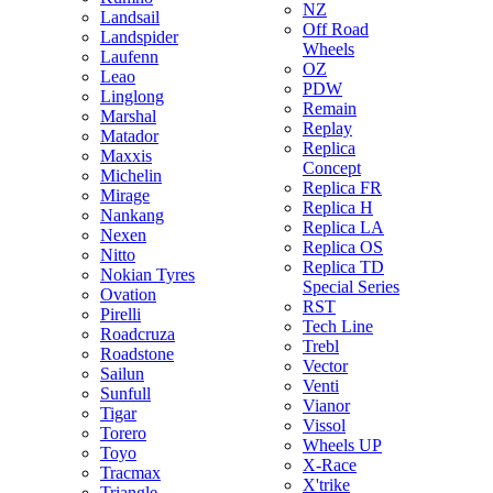
NZ
Landsail
Off Road
Landspider
Wheels
Laufenn
OZ
Leao
PDW
Linglong
Remain
Marshal
Replay
Matador
Replica
Maxxis
Concept
Michelin
Replica FR
Mirage
Replica H
Nankang
Replica LA
Nexen
Replica OS
Nitto
Replica TD
Nokian Tyres
Special Series
Ovation
RST
Pirelli
Tech Line
Roadcruza
Trebl
Roadstone
Vector
Sailun
Venti
Sunfull
Vianor
Tigar
Vissol
Torero
Wheels UP
Toyo
X-Race
Tracmax
X'trike
Triangle