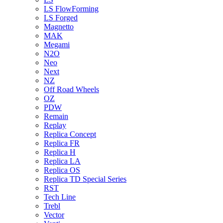
LS FlowForming
LS Forged
Magnetto
MAK
Megami
N2O
Neo
Next
NZ
Off Road Wheels
OZ
PDW
Remain
Replay
Replica Concept
Replica FR
Replica H
Replica LA
Replica OS
Replica TD Special Series
RST
Tech Line
Trebl
Vector