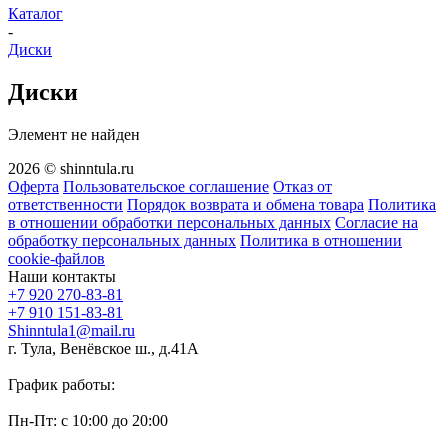
Каталог
-
Диски
Диски
Элемент не найден
2026 © shinntula.ru
Оферта
Пользовательское соглашение
Отказ от
ответственности
Порядок возврата и обмена товара
Политика
в отношении обработки персональных данных
Согласие на
обработку персональных данных
Политика в отношении
cookie-файлов
Наши контакты
+7 920 270-83-81
+7 910 151-83-81
Shinntula1@mail.ru
г. Тула, Венёвское ш., д.41А
График работы:
Пн-Пт: с 10:00 до 20:00