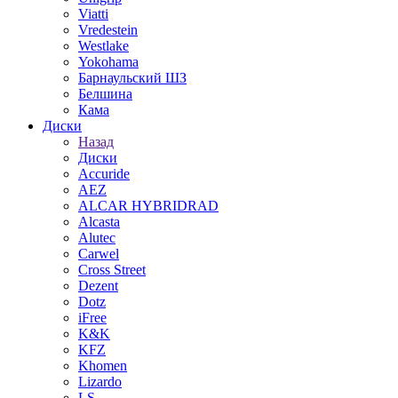
Viatti
Vredestein
Westlake
Yokohama
Барнаульский ШЗ
Белшина
Кама
Диски
Назад
Диски
Accuride
AEZ
ALCAR HYBRIDRAD
Alcasta
Alutec
Carwel
Cross Street
Dezent
Dotz
iFree
K&K
KFZ
Khomen
Lizardo
LS