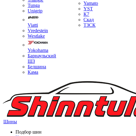
Yamato
Tunga
YST
Unigrip
К7
Скад
Viatti
ТЗСК
Vredestein
Westlake
Yokohama
Барнаульский
ШЗ
Белшина
Кама
Шины
Подбор шин