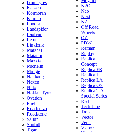
Megami
Ikon Tyres
N2O
Kapsen
Neo
Kormoran
Next
Kumho
NZ
Landsail
Off Road
Landspider
Wheels
Laufenn
OZ
Leao
PDW
Linglong
Remain
Marshal
Replay
Matador
Replica
Maxxis
Concept
Michelin
Replica FR
Mirage
Replica H
Nankang
Replica LA
Nexen
Replica OS
Nitto
Replica TD
Nokian Tyres
Special Series
Ovation
RST
Pirelli
Tech Line
Roadcruza
Trebl
Roadstone
Vector
Sailun
Venti
Sunfull
Vianor
Tigar