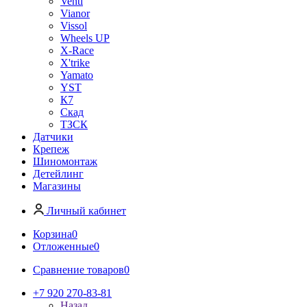
Venti
Vianor
Vissol
Wheels UP
X-Race
X'trike
Yamato
YST
К7
Скад
ТЗСК
Датчики
Крепеж
Шиномонтаж
Детейлинг
Магазины
Личный кабинет
Корзина
0
Отложенные
0
Сравнение товаров
0
+7 920 270-83-81
Назад