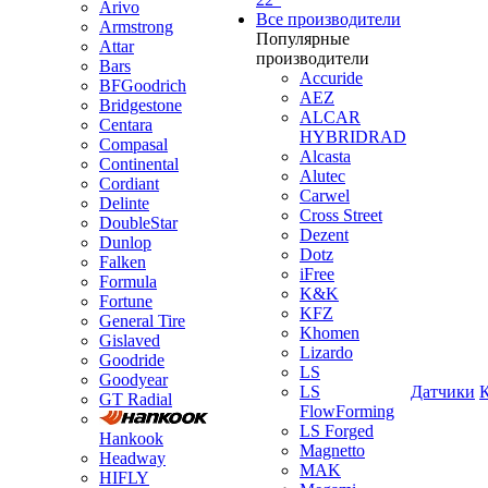
Arivo
Все производители
Armstrong
Популярные
Attar
производители
Bars
Accuride
BFGoodrich
AEZ
Bridgestone
ALCAR
Centara
HYBRIDRAD
Compasal
Alcasta
Continental
Alutec
Cordiant
Carwel
Delinte
Cross Street
DoubleStar
Dezent
Dunlop
Dotz
Falken
iFree
Formula
K&K
Fortune
KFZ
General Tire
Khomen
Gislaved
Lizardo
Goodride
LS
Goodyear
LS
Датчики
GT Radial
FlowForming
LS Forged
Hankook
Magnetto
Headway
MAK
HIFLY