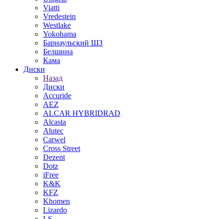
Viatti
Vredestein
Westlake
Yokohama
Барнаульский ШЗ
Белшина
Кама
Диски
Назад
Диски
Accuride
AEZ
ALCAR HYBRIDRAD
Alcasta
Alutec
Carwel
Cross Street
Dezent
Dotz
iFree
K&K
KFZ
Khomen
Lizardo
LS