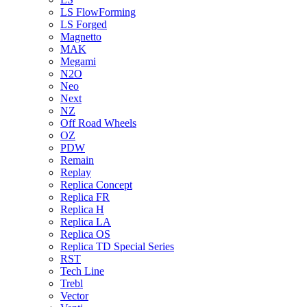
LS FlowForming
LS Forged
Magnetto
MAK
Megami
N2O
Neo
Next
NZ
Off Road Wheels
OZ
PDW
Remain
Replay
Replica Concept
Replica FR
Replica H
Replica LA
Replica OS
Replica TD Special Series
RST
Tech Line
Trebl
Vector