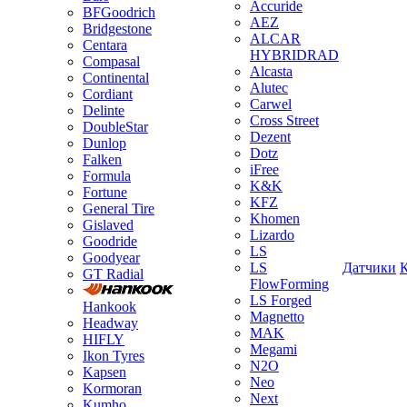
Accuride
BFGoodrich
AEZ
Bridgestone
ALCAR
Centara
HYBRIDRAD
Compasal
Alcasta
Continental
Alutec
Cordiant
Carwel
Delinte
Cross Street
DoubleStar
Dezent
Dunlop
Dotz
Falken
iFree
Formula
K&K
Fortune
KFZ
General Tire
Khomen
Gislaved
Lizardo
Goodride
LS
Goodyear
LS
Датчики
GT Radial
FlowForming
LS Forged
Hankook
Magnetto
Headway
MAK
HIFLY
Megami
Ikon Tyres
N2O
Kapsen
Neo
Kormoran
Next
Kumho