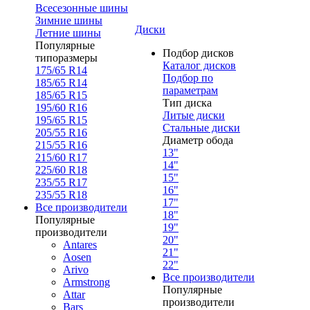
Всесезонные шины
Зимние шины
Диски
Летние шины
Популярные
Подбор дисков
типоразмеры
Каталог дисков
175/65 R14
Подбор по
185/65 R14
параметрам
185/65 R15
Тип диска
195/60 R16
Литые диски
195/65 R15
Стальные диски
205/55 R16
Диаметр обода
215/55 R16
13"
215/60 R17
14"
225/60 R18
15"
235/55 R17
16"
235/55 R18
17"
Все производители
18"
Популярные
19"
производители
20"
Antares
21"
Aosen
22"
Arivo
Все производители
Armstrong
Популярные
Attar
производители
Bars