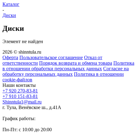
Каталог
-
Диски
Диски
Элемент не найден
2026 © shinntula.ru
Оферта
Пользовательское соглашение
Отказ от
ответственности
Порядок возврата и обмена товара
Политика
в отношении обработки персональных данных
Согласие на
обработку персональных данных
Политика в отношении
cookie-файлов
Наши контакты
+7 920 270-83-81
+7 910 151-83-81
Shinntula1@mail.ru
г. Тула, Венёвское ш., д.41А
График работы:
Пн-Пт: с 10:00 до 20:00