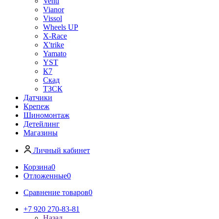
Venti
Vianor
Vissol
Wheels UP
X-Race
X'trike
Yamato
YST
К7
Скад
ТЗСК
Датчики
Крепеж
Шиномонтаж
Детейлинг
Магазины
Личный кабинет
Корзина
0
Отложенные
0
Сравнение товаров
0
+7 920 270-83-81
Назад