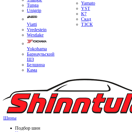
Yamato
Tunga
YST
Unigrip
К7
Скад
Viatti
ТЗСК
Vredestein
Westlake
Yokohama
Барнаульский
ШЗ
Белшина
Кама
Шины
Подбор шин