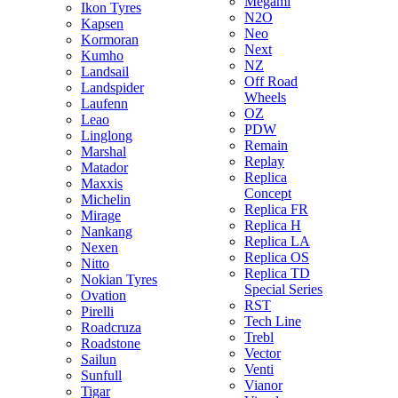
Megami
Ikon Tyres
N2O
Kapsen
Neo
Kormoran
Next
Kumho
NZ
Landsail
Off Road
Landspider
Wheels
Laufenn
OZ
Leao
PDW
Linglong
Remain
Marshal
Replay
Matador
Replica
Maxxis
Concept
Michelin
Replica FR
Mirage
Replica H
Nankang
Replica LA
Nexen
Replica OS
Nitto
Replica TD
Nokian Tyres
Special Series
Ovation
RST
Pirelli
Tech Line
Roadcruza
Trebl
Roadstone
Vector
Sailun
Venti
Sunfull
Vianor
Tigar