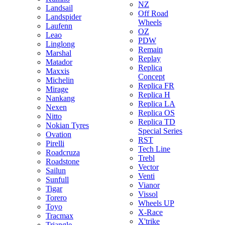
NZ
Landsail
Off Road
Landspider
Wheels
Laufenn
OZ
Leao
PDW
Linglong
Remain
Marshal
Replay
Matador
Replica
Maxxis
Concept
Michelin
Replica FR
Mirage
Replica H
Nankang
Replica LA
Nexen
Replica OS
Nitto
Replica TD
Nokian Tyres
Special Series
Ovation
RST
Pirelli
Tech Line
Roadcruza
Trebl
Roadstone
Vector
Sailun
Venti
Sunfull
Vianor
Tigar
Vissol
Torero
Wheels UP
Toyo
X-Race
Tracmax
X'trike
Triangle