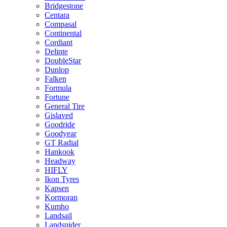
Bridgestone
Centara
Compasal
Continental
Cordiant
Delinte
DoubleStar
Dunlop
Falken
Formula
Fortune
General Tire
Gislaved
Goodride
Goodyear
GT Radial
Hankook
Headway
HIFLY
Ikon Tyres
Kapsen
Kormoran
Kumho
Landsail
Landspider