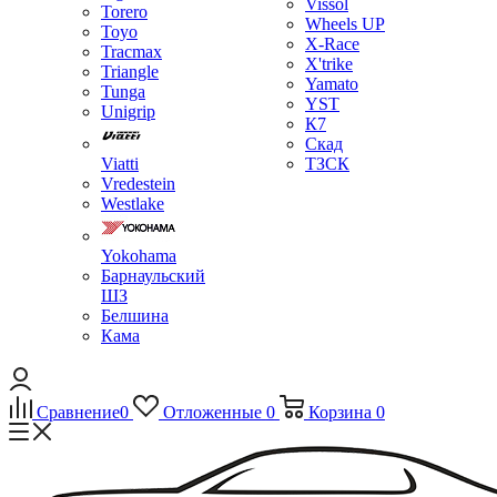
Vissol
Torero
Wheels UP
Toyo
X-Race
Tracmax
X'trike
Triangle
Yamato
Tunga
YST
Unigrip
К7
Скад
Viatti
ТЗСК
Vredestein
Westlake
Yokohama
Барнаульский
ШЗ
Белшина
Кама
Сравнение
0
Отложенные
0
Корзина
0