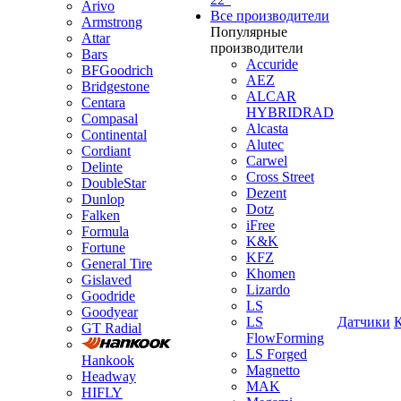
Arivo
Все производители
Armstrong
Популярные
Attar
производители
Bars
Accuride
BFGoodrich
AEZ
Bridgestone
ALCAR
Centara
HYBRIDRAD
Compasal
Alcasta
Continental
Alutec
Cordiant
Carwel
Delinte
Cross Street
DoubleStar
Dezent
Dunlop
Dotz
Falken
iFree
Formula
K&K
Fortune
KFZ
General Tire
Khomen
Gislaved
Lizardo
Goodride
LS
Goodyear
LS
Датчики
GT Radial
FlowForming
LS Forged
Hankook
Magnetto
Headway
MAK
HIFLY