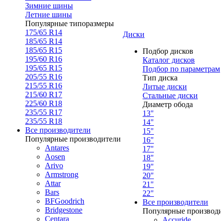
Зимние шины
Летние шины
Популярные типоразмеры
175/65 R14
Диски
185/65 R14
185/65 R15
Подбор дисков
195/60 R16
Каталог дисков
195/65 R15
Подбор по параметрам
205/55 R16
Тип диска
215/55 R16
Литые диски
215/60 R17
Стальные диски
225/60 R18
Диаметр обода
235/55 R17
13"
235/55 R18
14"
Все производители
15"
Популярные производители
16"
Antares
17"
Aosen
18"
Arivo
19"
Armstrong
20"
Attar
21"
Bars
22"
BFGoodrich
Все производители
Bridgestone
Популярные производ
Centara
Accuride