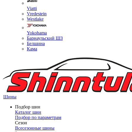
Viatti
Vredestein
Westlake
Yokohama
Барнаульский ШЗ
Белшина
Кама
Шины
Подбор шин
Каталог шин
Подбор по параметрам
Сезон
Всесезонные шины