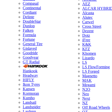
Compasal
AEZ
Continental
ALCAR HYBRI
Cordiant
Alcasta
Delinte
Alutec
DoubleStar
Carwel
Dunlop
Cross Street
Falken
Dezent
Formula
Dotz
Fortune
iFree
General Tire
K&K
Gislaved
KFZ
Goodride
Khomen
Goodyear
Lizardo
GT Radial
LS
LS FlowForming
Hankook
LS Forged
Headway
Magnetto
HIFLY
MAK
Ikon Tyres
Megami
Kapsen
N2O
Kormoran
Neo
Kumho
Next
Landsail
NZ
Landspider
Off Road Wheels
Laufenn
OZ