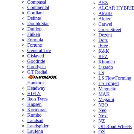
Compasal
AEZ
Continental
ALCAR HYBRI
Cordiant
Alcasta
Delinte
Alutec
DoubleStar
Carwel
Dunlop
Cross Street
Falken
Dezent
Formula
Dotz
Fortune
iFree
General Tire
K&K
Gislaved
KFZ
Goodride
Khomen
Goodyear
Lizardo
GT Radial
LS
LS FlowForming
Hankook
LS Forged
Headway
Magnetto
HIFLY
MAK
Ikon Tyres
Megami
Kapsen
N2O
Kormoran
Neo
Kumho
Next
Landsail
NZ
Landspider
Off Road Wheels
Laufenn
OZ