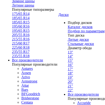
Зимние шины
Летние шины
Популярные типоразмеры
175/65 R14
Диски
185/65 R14
185/65 R15
Подбор дисков
195/60 R16
Каталог дисков
195/65 R15
Подбор по параметрам
205/55 R16
Тип диска
215/55 R16
Литые диски
215/60 R17
Стальные диски
225/60 R18
Диаметр обода
235/55 R17
13"
235/55 R18
14"
Все производители
15"
Популярные производители
16"
Antares
17"
Aosen
18"
Arivo
19"
Armstrong
20"
Attar
21"
Bars
22"
BFGoodrich
Все производители
Bridgestone
Популярные производ
Centara
Accuride