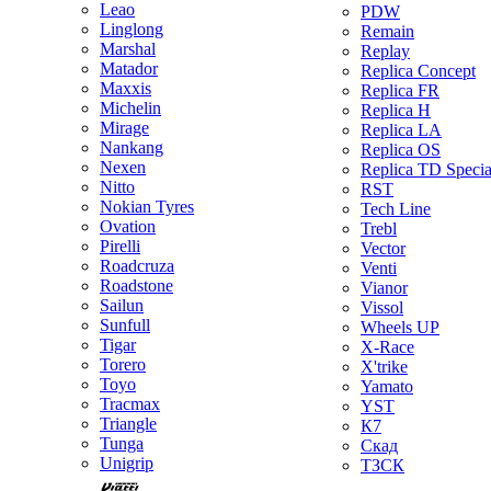
Leao
PDW
Linglong
Remain
Marshal
Replay
Matador
Replica Concept
Maxxis
Replica FR
Michelin
Replica H
Mirage
Replica LA
Nankang
Replica OS
Nexen
Replica TD Specia
Nitto
RST
Nokian Tyres
Tech Line
Ovation
Trebl
Pirelli
Vector
Roadcruza
Venti
Roadstone
Vianor
Sailun
Vissol
Sunfull
Wheels UP
Tigar
X-Race
Torero
X'trike
Toyo
Yamato
Tracmax
YST
Triangle
К7
Tunga
Скад
Unigrip
ТЗСК