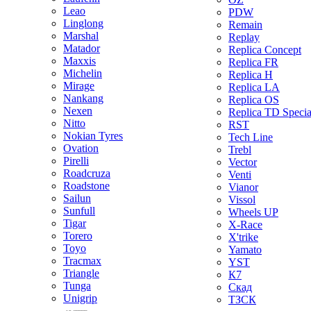
Leao
PDW
Linglong
Remain
Marshal
Replay
Matador
Replica Concept
Maxxis
Replica FR
Michelin
Replica H
Mirage
Replica LA
Nankang
Replica OS
Nexen
Replica TD Specia
Nitto
RST
Nokian Tyres
Tech Line
Ovation
Trebl
Pirelli
Vector
Roadcruza
Venti
Roadstone
Vianor
Sailun
Vissol
Sunfull
Wheels UP
Tigar
X-Race
Torero
X'trike
Toyo
Yamato
Tracmax
YST
Triangle
К7
Tunga
Скад
Unigrip
ТЗСК