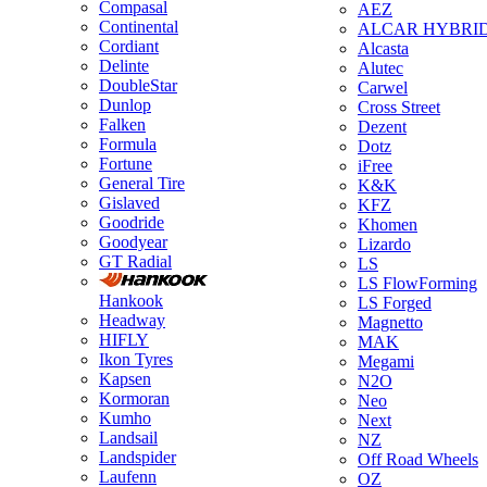
Compasal
AEZ
Continental
ALCAR HYBRI
Cordiant
Alcasta
Delinte
Alutec
DoubleStar
Carwel
Dunlop
Cross Street
Falken
Dezent
Formula
Dotz
Fortune
iFree
General Tire
K&K
Gislaved
KFZ
Goodride
Khomen
Goodyear
Lizardo
GT Radial
LS
LS FlowForming
Hankook
LS Forged
Headway
Magnetto
HIFLY
MAK
Ikon Tyres
Megami
Kapsen
N2O
Kormoran
Neo
Kumho
Next
Landsail
NZ
Landspider
Off Road Wheels
Laufenn
OZ