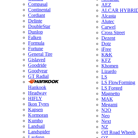
Compasal
AEZ
Continental
ALCAR HYBRI
Cordiant
Alcasta
Delinte
Alutec
DoubleStar
Carwel
Dunlop
Cross Street
Falken
Dezent
Formula
Dotz
Fortune
iFree
General Tire
K&K
Gislaved
KFZ
Goodride
Khomen
Goodyear
Lizardo
GT Radial
LS
LS FlowForming
Hankook
LS Forged
Headway
Magnetto
HIFLY
MAK
Ikon Tyres
Megami
Kapsen
N2O
Kormoran
Neo
Kumho
Next
Landsail
NZ
Landspider
Off Road Wheels
Laufenn
OZ