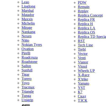
Leao
PDW
Linglong
Remain
Marshal
Replay
Matador
Replica Concept
Maxxis
Replica FR
Michelin
Replica H
Mirage
Replica LA
Nankang
Replica OS
Nexen
Replica TD Specia
Nitto
RST
Nokian Tyres
Tech Line
Ovation
Trebl
Pirelli
Vector
Roadcruza
Venti
Roadstone
Vianor
Sailun
Vissol
Sunfull
Wheels UP
Tigar
X-Race
Torero
X'trike
Toyo
Yamato
Tracmax
YST
Triangle
К7
Tunga
Скад
Unigrip
ТЗСК