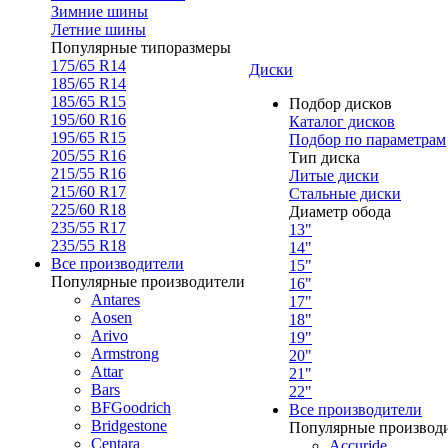
Зимние шины
Летние шины
Популярные типоразмеры
175/65 R14
Диски
185/65 R14
185/65 R15
Подбор дисков
195/60 R16
Каталог дисков
195/65 R15
Подбор по параметрам
205/55 R16
Тип диска
215/55 R16
Литые диски
215/60 R17
Стальные диски
225/60 R18
Диаметр обода
235/55 R17
13"
235/55 R18
14"
Все производители
15"
Популярные производители
16"
Antares
17"
Aosen
18"
Arivo
19"
Armstrong
20"
Attar
21"
Bars
22"
BFGoodrich
Все производители
Bridgestone
Популярные производ
Centara
Accuride