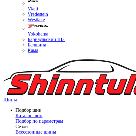
Viatti
Vredestein
Westlake
Yokohama
Барнаульский ШЗ
Белшина
Кама
Шины
Подбор шин
Каталог шин
Подбор по параметрам
Сезон
Всесезонные шины