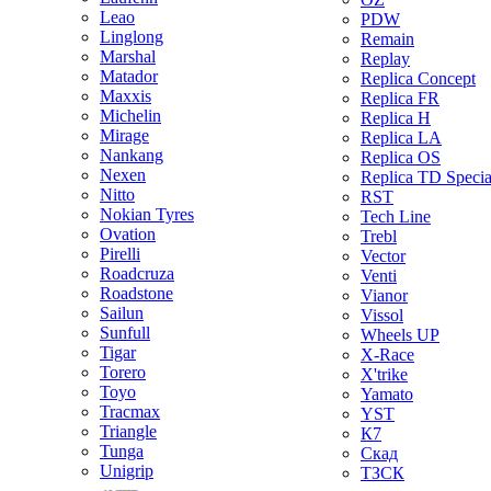
Leao
PDW
Linglong
Remain
Marshal
Replay
Matador
Replica Concept
Maxxis
Replica FR
Michelin
Replica H
Mirage
Replica LA
Nankang
Replica OS
Nexen
Replica TD Specia
Nitto
RST
Nokian Tyres
Tech Line
Ovation
Trebl
Pirelli
Vector
Roadcruza
Venti
Roadstone
Vianor
Sailun
Vissol
Sunfull
Wheels UP
Tigar
X-Race
Torero
X'trike
Toyo
Yamato
Tracmax
YST
Triangle
К7
Tunga
Скад
Unigrip
ТЗСК