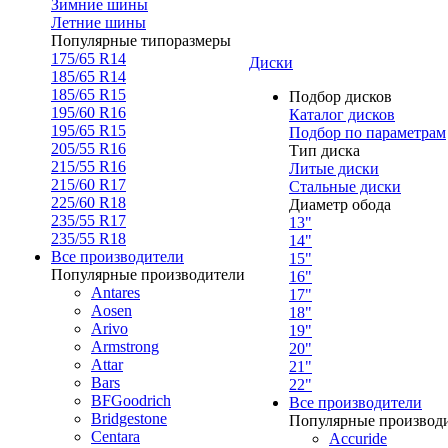
Зимние шины
Летние шины
Популярные типоразмеры
175/65 R14
Диски
185/65 R14
185/65 R15
Подбор дисков
195/60 R16
Каталог дисков
195/65 R15
Подбор по параметрам
205/55 R16
Тип диска
215/55 R16
Литые диски
215/60 R17
Стальные диски
225/60 R18
Диаметр обода
235/55 R17
13"
235/55 R18
14"
Все производители
15"
Популярные производители
16"
Antares
17"
Aosen
18"
Arivo
19"
Armstrong
20"
Attar
21"
Bars
22"
BFGoodrich
Все производители
Bridgestone
Популярные производ
Centara
Accuride