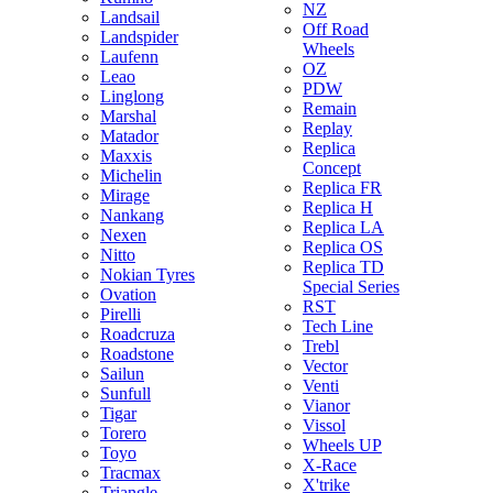
NZ
Landsail
Off Road
Landspider
Wheels
Laufenn
OZ
Leao
PDW
Linglong
Remain
Marshal
Replay
Matador
Replica
Maxxis
Concept
Michelin
Replica FR
Mirage
Replica H
Nankang
Replica LA
Nexen
Replica OS
Nitto
Replica TD
Nokian Tyres
Special Series
Ovation
RST
Pirelli
Tech Line
Roadcruza
Trebl
Roadstone
Vector
Sailun
Venti
Sunfull
Vianor
Tigar
Vissol
Torero
Wheels UP
Toyo
X-Race
Tracmax
X'trike
Triangle