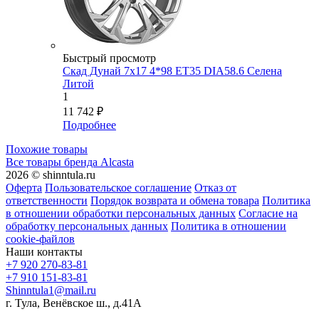
Быстрый просмотр
Скад Дунай 7x17 4*98 ET35 DIA58.6 Селена
Литой
1
11 742
₽
Подробнее
Похожие товары
Все товары бренда Alcasta
2026 © shinntula.ru
Оферта
Пользовательское соглашение
Отказ от
ответственности
Порядок возврата и обмена товара
Политика
в отношении обработки персональных данных
Согласие на
обработку персональных данных
Политика в отношении
cookie-файлов
Наши контакты
+7 920 270-83-81
+7 910 151-83-81
Shinntula1@mail.ru
г. Тула, Венёвское ш., д.41А