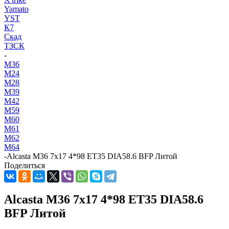
Yamato
YST
К7
Скад
ТЗСК
-
M36
M24
M28
M39
M42
M59
M60
M61
M62
M64
-
Alcasta M36 7x17 4*98 ET35 DIA58.6 BFP Литой
Поделиться
Alcasta M36 7x17 4*98 ET35 DIA58.6
BFP Литой