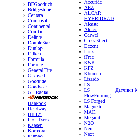
Accuride
BFGoodrich
AEZ
Bridgestone
ALCAR
Centara
HYBRIDRAD
Compasal
Alcasta
Continental
Alutec
Cordiant
Carwel
Delinte
Cross Street
DoubleStar
Dezent
Dunlop
Dotz
Falken
iFree
Formula
K&K
Fortune
KFZ
General Tire
Khomen
Gislaved
Lizardo
Goodride
LS
Goodyear
LS
Датчики
GT Radial
FlowForming
LS Forged
Hankook
Magnetto
Headway
MAK
HIFLY
Megami
Ikon Tyres
N2O
Kapsen
Neo
Kormoran
Next
Kumho