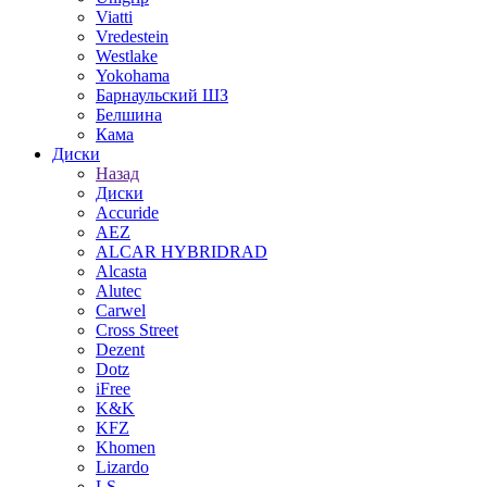
Viatti
Vredestein
Westlake
Yokohama
Барнаульский ШЗ
Белшина
Кама
Диски
Назад
Диски
Accuride
AEZ
ALCAR HYBRIDRAD
Alcasta
Alutec
Carwel
Cross Street
Dezent
Dotz
iFree
K&K
KFZ
Khomen
Lizardo
LS