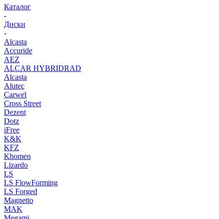
Каталог
-
Диски
-
Alcasta
Accuride
AEZ
ALCAR HYBRIDRAD
Alcasta
Alutec
Carwel
Cross Street
Dezent
Dotz
iFree
K&K
KFZ
Khomen
Lizardo
LS
LS FlowForming
LS Forged
Magnetto
MAK
Megami