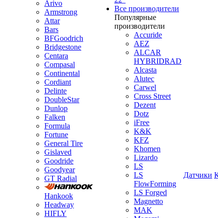
Arivo
Все производители
Armstrong
Популярные
Attar
производители
Bars
Accuride
BFGoodrich
AEZ
Bridgestone
ALCAR
Centara
HYBRIDRAD
Compasal
Alcasta
Continental
Alutec
Cordiant
Carwel
Delinte
Cross Street
DoubleStar
Dezent
Dunlop
Dotz
Falken
iFree
Formula
K&K
Fortune
KFZ
General Tire
Khomen
Gislaved
Lizardo
Goodride
LS
Goodyear
LS
Датчики
GT Radial
FlowForming
LS Forged
Hankook
Magnetto
Headway
MAK
HIFLY