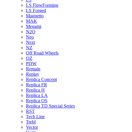
LS FlowForming
LS Forged
Magnetto
MAK
Megami
N2O
Neo
Next
NZ
Off Road Wheels
OZ
PDW
Remain
Replay
Replica Concept
Replica FR
Replica H
Replica LA
Replica OS
Replica TD Special Series
RST
Tech Line
Trebl
Vector