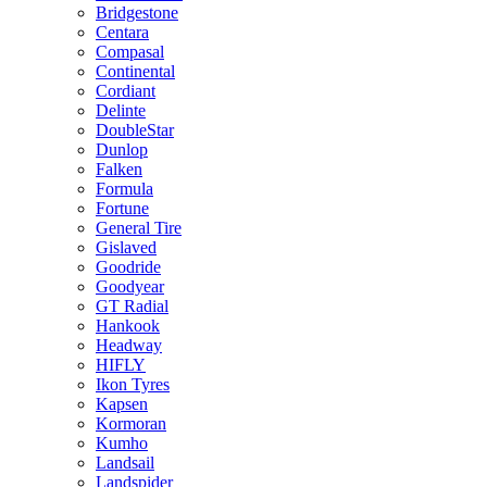
Bridgestone
Centara
Compasal
Continental
Cordiant
Delinte
DoubleStar
Dunlop
Falken
Formula
Fortune
General Tire
Gislaved
Goodride
Goodyear
GT Radial
Hankook
Headway
HIFLY
Ikon Tyres
Kapsen
Kormoran
Kumho
Landsail
Landspider