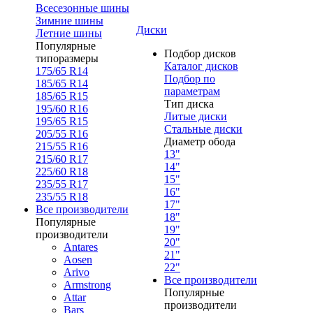
Всесезонные шины
Зимние шины
Диски
Летние шины
Популярные
Подбор дисков
типоразмеры
Каталог дисков
175/65 R14
Подбор по
185/65 R14
параметрам
185/65 R15
Тип диска
195/60 R16
Литые диски
195/65 R15
Стальные диски
205/55 R16
Диаметр обода
215/55 R16
13"
215/60 R17
14"
225/60 R18
15"
235/55 R17
16"
235/55 R18
17"
Все производители
18"
Популярные
19"
производители
20"
Antares
21"
Aosen
22"
Arivo
Все производители
Armstrong
Популярные
Attar
производители
Bars