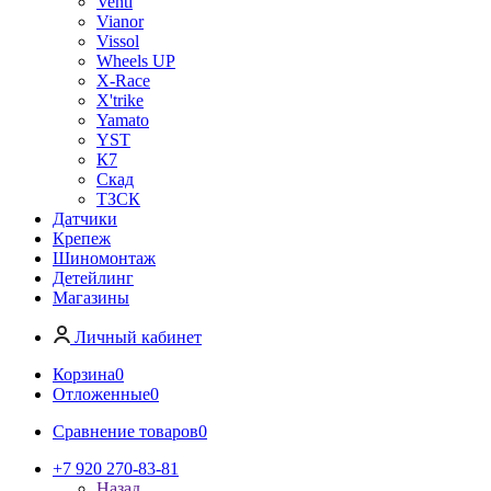
Venti
Vianor
Vissol
Wheels UP
X-Race
X'trike
Yamato
YST
К7
Скад
ТЗСК
Датчики
Крепеж
Шиномонтаж
Детейлинг
Магазины
Личный кабинет
Корзина
0
Отложенные
0
Сравнение товаров
0
+7 920 270-83-81
Назад