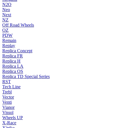
N2O
Neo
Next
NZ
Off Road Wheels
OZ
PDW
Remain
Replay
Replica Concept
Replica FR
Replica H
Replica LA
Replica OS
Replica TD Special Series
RST
Tech Line
Trebl
Vector
Venti
Vianor
Vissol
Wheels UP
X-Race
X'trike