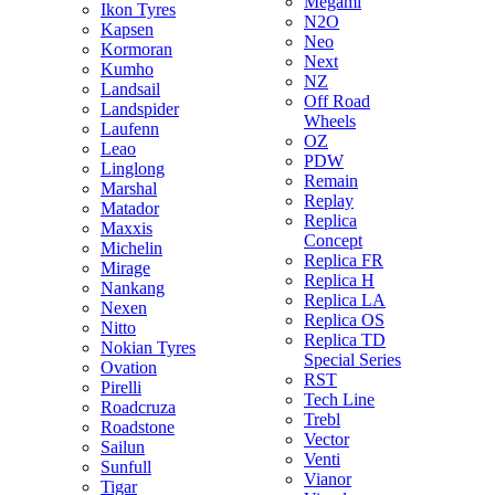
Megami
Ikon Tyres
N2O
Kapsen
Neo
Kormoran
Next
Kumho
NZ
Landsail
Off Road
Landspider
Wheels
Laufenn
OZ
Leao
PDW
Linglong
Remain
Marshal
Replay
Matador
Replica
Maxxis
Concept
Michelin
Replica FR
Mirage
Replica H
Nankang
Replica LA
Nexen
Replica OS
Nitto
Replica TD
Nokian Tyres
Special Series
Ovation
RST
Pirelli
Tech Line
Roadcruza
Trebl
Roadstone
Vector
Sailun
Venti
Sunfull
Vianor
Tigar