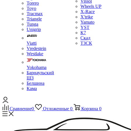
Vissol
Torero
Wheels UP
Toyo
X-Race
Tracmax
X'trike
Triangle
Yamato
Tunga
YST
Unigrip
К7
Скад
Viatti
ТЗСК
Vredestein
Westlake
Yokohama
Барнаульский
ШЗ
Белшина
Кама
Сравнение
0
Отложенные
0
Корзина
0