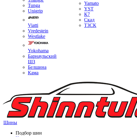
Yamato
Tunga
YST
Unigrip
К7
Скад
Viatti
ТЗСК
Vredestein
Westlake
Yokohama
Барнаульский
ШЗ
Белшина
Кама
Шины
Подбор шин