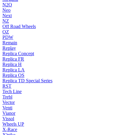
N2O
Neo
Next
NZ
Off Road Wheels
OZ
PDW
Remain
Replay
Replica Concept
Replica FR
Replica H
Replica LA
Replica OS
Replica TD Special Series
RST
Tech Line
Trebl
Vector
Venti
Vianor
Vissol
Wheels UP
X-Race
X'trike