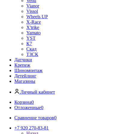
Venti
Vianor
Vissol
Wheels UP
X-Race
X'trike
Yamato
YST
К7
Скад
ТЗСК
Датчики
Крепеж
Шиномонтаж
Детейлинг
Магазины
Личный кабинет
Корзина
0
Отложенные
0
Сравнение товаров
0
+7 920 270-83-81
Назад