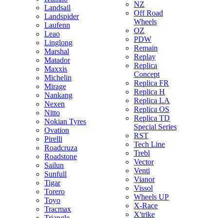
NZ
Landsail
Off Road
Landspider
Wheels
Laufenn
OZ
Leao
PDW
Linglong
Remain
Marshal
Replay
Matador
Replica
Maxxis
Concept
Michelin
Replica FR
Mirage
Replica H
Nankang
Replica LA
Nexen
Replica OS
Nitto
Replica TD
Nokian Tyres
Special Series
Ovation
RST
Pirelli
Tech Line
Roadcruza
Trebl
Roadstone
Vector
Sailun
Venti
Sunfull
Vianor
Tigar
Vissol
Torero
Wheels UP
Toyo
X-Race
Tracmax
X'trike
Triangle