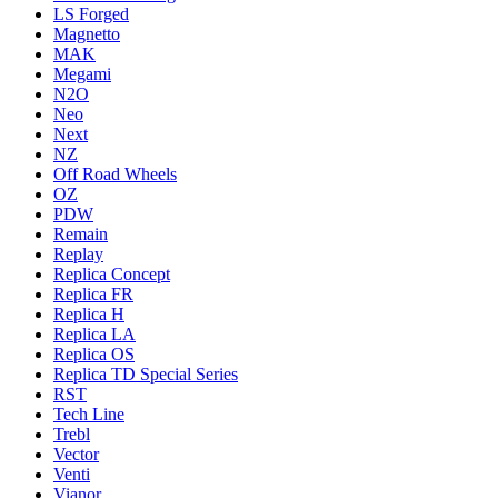
LS Forged
Magnetto
MAK
Megami
N2O
Neo
Next
NZ
Off Road Wheels
OZ
PDW
Remain
Replay
Replica Concept
Replica FR
Replica H
Replica LA
Replica OS
Replica TD Special Series
RST
Tech Line
Trebl
Vector
Venti
Vianor