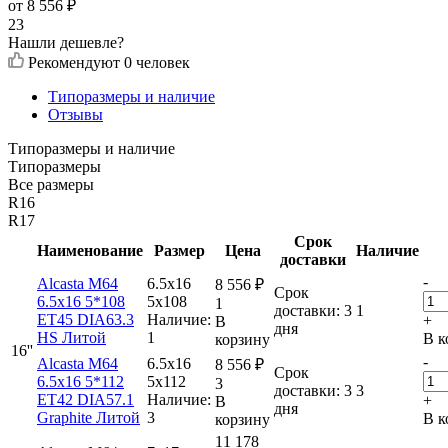
от
8 556
₽
23
Нашли дешевле?
Рекомендуют
0 человек
Типоразмеры и наличие
Отзывы
Типоразмеры и наличие
Типоразмеры
Все размеры
R16
R17
Срок
Наименование
Размер
Цена
Наличие
доставки
-
Alcasta M64
6.5x16
8 556
₽
Срок
6.5x16 5*108
5x108
1
доставки: 3
1
ET45 DIA63.3
Наличие:
+
В
дня
HS Литой
1
В к
корзину
16''
-
Alcasta M64
6.5x16
8 556
₽
Срок
6.5x16 5*112
5x112
3
доставки: 3
3
ET42 DIA57.1
Наличие:
+
В
дня
Graphite Литой
3
В к
корзину
11 178