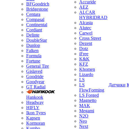
Accuride
BFGoodrich
AEZ
Bridgestone
ALCAR
Centara
HYBRIDRAD
Compasal
Alcasta
Continental
Alutec
Cordiant
Carwel
Delinte
Cross Street
DoubleStar
Dezent
Dunlop
Dotz
Falken
iFree
Formula
K&K
Fortune
KFZ
General Tire
Khomen
Gislaved
Lizardo
Goodride
LS
Goodyear
LS
Датчики
GT Radial
FlowForming
LS Forged
Hankook
Magnetto
Headway
MAK
HIFLY
Megami
Ikon Tyres
N2O
Kapsen
Neo
Kormoran
Next
Kumho