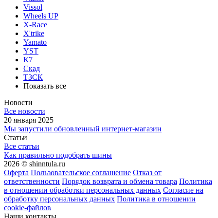
Vissol
Wheels UP
X-Race
X'trike
Yamato
YST
К7
Скад
ТЗСК
Показать все
Новости
Все новости
20 января 2025
Мы запустили обновленный интернет-магазин
Статьи
Все статьи
Как правильно подобрать шины
2026 © shinntula.ru
Оферта
Пользовательское соглашение
Отказ от
ответственности
Порядок возврата и обмена товара
Политика
в отношении обработки персональных данных
Согласие на
обработку персональных данных
Политика в отношении
cookie-файлов
Наши контакты