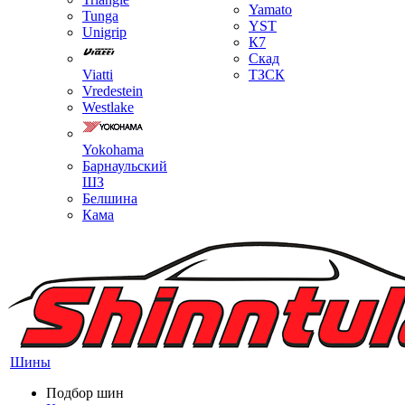
Yamato
Tunga
YST
Unigrip
К7
Скад
Viatti
ТЗСК
Vredestein
Westlake
Yokohama
Барнаульский
ШЗ
Белшина
Кама
Шины
Подбор шин