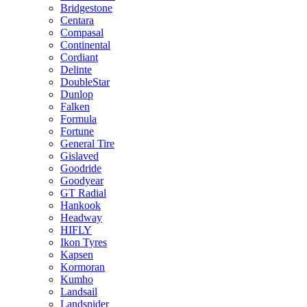
Bridgestone
Centara
Compasal
Continental
Cordiant
Delinte
DoubleStar
Dunlop
Falken
Formula
Fortune
General Tire
Gislaved
Goodride
Goodyear
GT Radial
Hankook
Headway
HIFLY
Ikon Tyres
Kapsen
Kormoran
Kumho
Landsail
Landspider