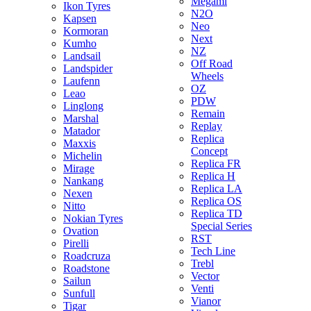
Megami
Ikon Tyres
N2O
Kapsen
Neo
Kormoran
Next
Kumho
NZ
Landsail
Off Road
Landspider
Wheels
Laufenn
OZ
Leao
PDW
Linglong
Remain
Marshal
Replay
Matador
Replica
Maxxis
Concept
Michelin
Replica FR
Mirage
Replica H
Nankang
Replica LA
Nexen
Replica OS
Nitto
Replica TD
Nokian Tyres
Special Series
Ovation
RST
Pirelli
Tech Line
Roadcruza
Trebl
Roadstone
Vector
Sailun
Venti
Sunfull
Vianor
Tigar