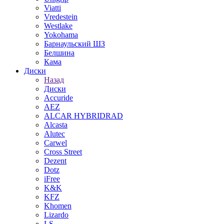
Viatti
Vredestein
Westlake
Yokohama
Барнаульский ШЗ
Белшина
Кама
Диски
Назад
Диски
Accuride
AEZ
ALCAR HYBRIDRAD
Alcasta
Alutec
Carwel
Cross Street
Dezent
Dotz
iFree
K&K
KFZ
Khomen
Lizardo
LS