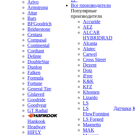
Arivo
Все производители
Armstrong
Популярные
Attar
производители
Bars
Accuride
BFGoodrich
AEZ
Bridgestone
ALCAR
Centara
HYBRIDRAD
Compasal
Alcasta
Continental
Alutec
Cordiant
Carwel
Delinte
Cross Street
DoubleStar
Dezent
Dunlop
Dotz
Falken
iFree
Formula
K&K
Fortune
KFZ
General Tire
Khomen
Gislaved
Lizardo
Goodride
LS
Goodyear
LS
Датчики
GT Radial
FlowForming
LS Forged
Hankook
Magnetto
Headway
MAK
HIFLY