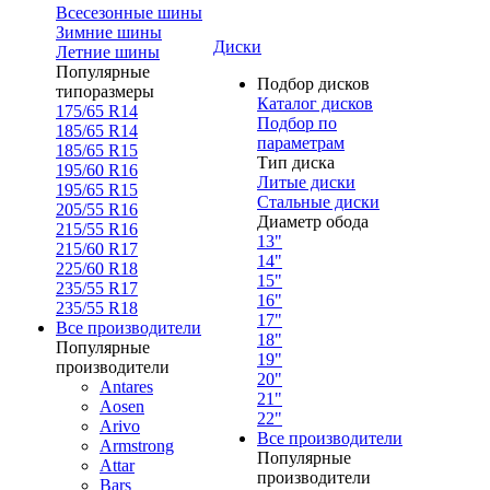
Всесезонные шины
Зимние шины
Диски
Летние шины
Популярные
Подбор дисков
типоразмеры
Каталог дисков
175/65 R14
Подбор по
185/65 R14
параметрам
185/65 R15
Тип диска
195/60 R16
Литые диски
195/65 R15
Стальные диски
205/55 R16
Диаметр обода
215/55 R16
13"
215/60 R17
14"
225/60 R18
15"
235/55 R17
16"
235/55 R18
17"
Все производители
18"
Популярные
19"
производители
20"
Antares
21"
Aosen
22"
Arivo
Все производители
Armstrong
Популярные
Attar
производители
Bars