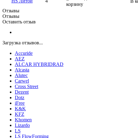
HS Литой
4
В к
корзину
Отзывы
Отзывы
Оставить отзыв
Загрузка отзывов...
Accuride
AEZ
ALCAR HYBRIDRAD
Alcasta
Alutec
Carwel
Cross Street
Dezent
Dotz
iFree
K&K
KFZ
Khomen
Lizardo
LS
LS FlowForming