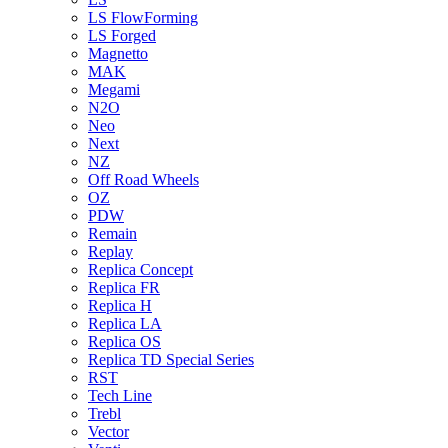
LS FlowForming
LS Forged
Magnetto
MAK
Megami
N2O
Neo
Next
NZ
Off Road Wheels
OZ
PDW
Remain
Replay
Replica Concept
Replica FR
Replica H
Replica LA
Replica OS
Replica TD Special Series
RST
Tech Line
Trebl
Vector