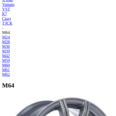
Yamato
YST
К7
Скад
ТЗСК
-
M64
M24
M28
M36
M39
M42
M59
M60
M61
M62
M64