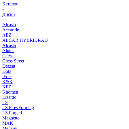
Каталог
-
Диски
-
Alcasta
Accuride
AEZ
ALCAR HYBRIDRAD
Alcasta
Alutec
Carwel
Cross Street
Dezent
Dotz
iFree
K&K
KFZ
Khomen
Lizardo
LS
LS FlowForming
LS Forged
Magnetto
MAK
Megami