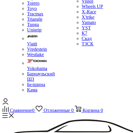
Vissol
Torero
Wheels UP
Toyo
X-Race
Tracmax
X'trike
Triangle
Yamato
Tunga
YST
Unigrip
К7
Скад
Viatti
ТЗСК
Vredestein
Westlake
Yokohama
Барнаульский
ШЗ
Белшина
Кама
Сравнение
0
Отложенные
0
Корзина
0