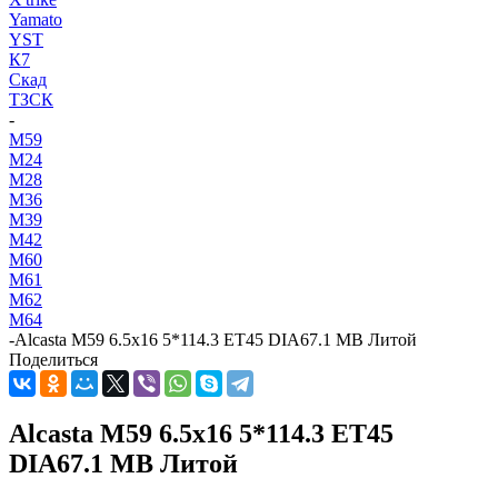
Yamato
YST
К7
Скад
ТЗСК
-
M59
M24
M28
M36
M39
M42
M60
M61
M62
M64
-
Alcasta M59 6.5x16 5*114.3 ET45 DIA67.1 MB Литой
Поделиться
Alcasta M59 6.5x16 5*114.3 ET45
DIA67.1 MB Литой