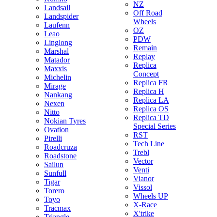
NZ
Landsail
Off Road
Landspider
Wheels
Laufenn
OZ
Leao
PDW
Linglong
Remain
Marshal
Replay
Matador
Replica
Maxxis
Concept
Michelin
Replica FR
Mirage
Replica H
Nankang
Replica LA
Nexen
Replica OS
Nitto
Replica TD
Nokian Tyres
Special Series
Ovation
RST
Pirelli
Tech Line
Roadcruza
Trebl
Roadstone
Vector
Sailun
Venti
Sunfull
Vianor
Tigar
Vissol
Torero
Wheels UP
Toyo
X-Race
Tracmax
X'trike
Triangle