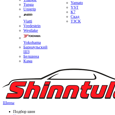
Yamato
Tunga
YST
Unigrip
К7
Скад
Viatti
ТЗСК
Vredestein
Westlake
Yokohama
Барнаульский
ШЗ
Белшина
Кама
Шины
Подбор шин