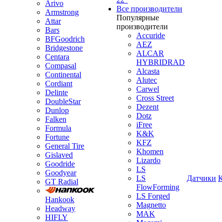
Arivo
Все производители
Armstrong
Популярные
Attar
производители
Bars
Accuride
BFGoodrich
AEZ
Bridgestone
ALCAR
Centara
HYBRIDRAD
Compasal
Alcasta
Continental
Alutec
Cordiant
Carwel
Delinte
Cross Street
DoubleStar
Dezent
Dunlop
Dotz
Falken
iFree
Formula
K&K
Fortune
KFZ
General Tire
Khomen
Gislaved
Lizardo
Goodride
LS
Goodyear
LS
Датчики
GT Radial
FlowForming
LS Forged
Hankook
Magnetto
Headway
MAK
HIFLY