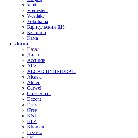
Viatti
Vredestein
Westlake
Yokohama
Барнаульский ШЗ
Белшина
Кама
Диски
Назад
Диски
Accuride
AEZ
ALCAR HYBRIDRAD
Alcasta
Alutec
Carwel
Cross Street
Dezent
Dotz
iFree
K&K
KFZ
Khomen
Lizardo
LS