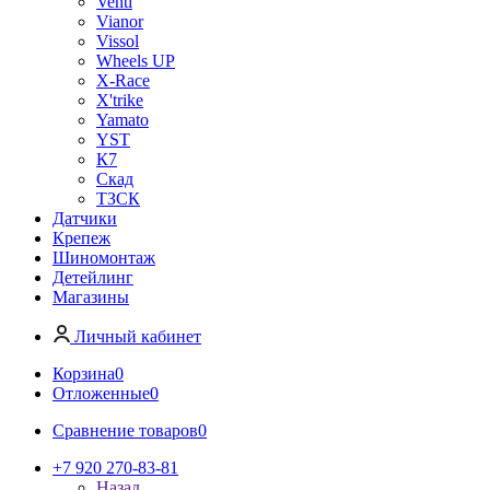
Venti
Vianor
Vissol
Wheels UP
X-Race
X'trike
Yamato
YST
К7
Скад
ТЗСК
Датчики
Крепеж
Шиномонтаж
Детейлинг
Магазины
Личный кабинет
Корзина
0
Отложенные
0
Сравнение товаров
0
+7 920 270-83-81
Назад