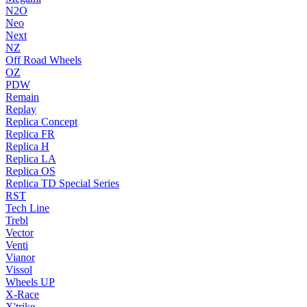
N2O
Neo
Next
NZ
Off Road Wheels
OZ
PDW
Remain
Replay
Replica Concept
Replica FR
Replica H
Replica LA
Replica OS
Replica TD Special Series
RST
Tech Line
Trebl
Vector
Venti
Vianor
Vissol
Wheels UP
X-Race
X'trike