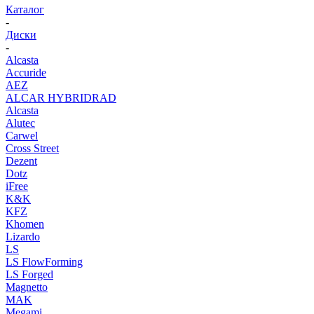
Каталог
-
Диски
-
Alcasta
Accuride
AEZ
ALCAR HYBRIDRAD
Alcasta
Alutec
Carwel
Cross Street
Dezent
Dotz
iFree
K&K
KFZ
Khomen
Lizardo
LS
LS FlowForming
LS Forged
Magnetto
MAK
Megami