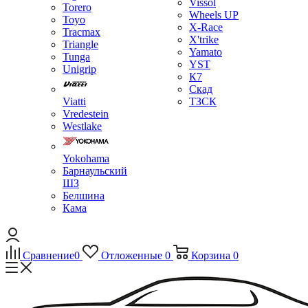
Vissol
Torero
Wheels UP
Toyo
X-Race
Tracmax
X'trike
Triangle
Yamato
Tunga
YST
Unigrip
К7
Скад
Viatti
ТЗСК
Vredestein
Westlake
Yokohama
Барнаульский
ШЗ
Белшина
Кама
Сравнение
0
Отложенные
0
Корзина
0