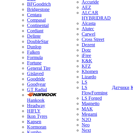
Accuride
BFGoodrich
AEZ
Bridgestone
ALCAR
Centara
HYBRIDRAD
Compasal
Alcasta
Continental
Alutec
Cordiant
Carwel
Delinte
Cross Street
DoubleStar
Dezent
Dunlop
Dotz
Falken
iFree
Formula
K&K
Fortune
KFZ
General Tire
Khomen
Gislaved
Lizardo
Goodride
LS
Goodyear
LS
Датчики
GT Radial
FlowForming
LS Forged
Hankook
Magnetto
Headway
MAK
HIFLY
Megami
Ikon Tyres
N2O
Kapsen
Neo
Kormoran
Next
Kumho