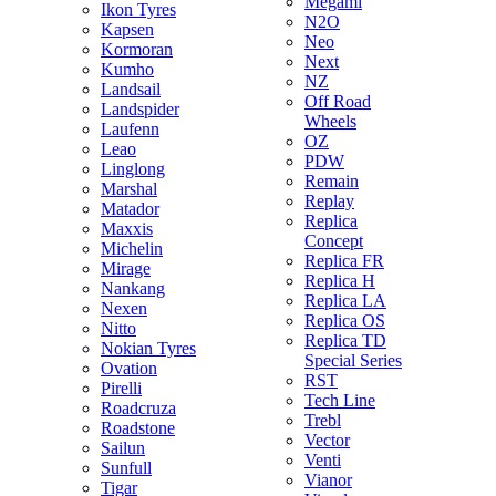
Megami
Ikon Tyres
N2O
Kapsen
Neo
Kormoran
Next
Kumho
NZ
Landsail
Off Road
Landspider
Wheels
Laufenn
OZ
Leao
PDW
Linglong
Remain
Marshal
Replay
Matador
Replica
Maxxis
Concept
Michelin
Replica FR
Mirage
Replica H
Nankang
Replica LA
Nexen
Replica OS
Nitto
Replica TD
Nokian Tyres
Special Series
Ovation
RST
Pirelli
Tech Line
Roadcruza
Trebl
Roadstone
Vector
Sailun
Venti
Sunfull
Vianor
Tigar