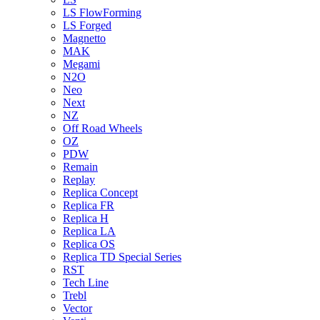
LS FlowForming
LS Forged
Magnetto
MAK
Megami
N2O
Neo
Next
NZ
Off Road Wheels
OZ
PDW
Remain
Replay
Replica Concept
Replica FR
Replica H
Replica LA
Replica OS
Replica TD Special Series
RST
Tech Line
Trebl
Vector