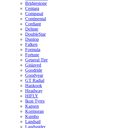
Bridgestone
Centara
Compasal
Continental
Cordiant
Delinte
DoubleStar
Dunlop
Falken
Formula
Fortune
General Tire
Gislaved
Goodride
Goodyear
GT Radial
Hankook
Headway
HIFLY
Ikon Tyres
Kapsen
Kormoran
Kumho
Landsail
Landspider