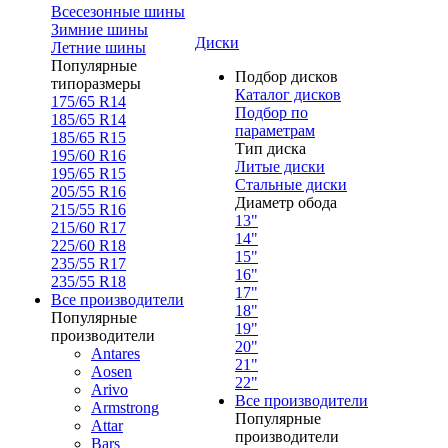
Всесезонные шины
Зимние шины
Диски
Летние шины
Популярные
Подбор дисков
типоразмеры
Каталог дисков
175/65 R14
Подбор по
185/65 R14
параметрам
185/65 R15
Тип диска
195/60 R16
Литые диски
195/65 R15
Стальные диски
205/55 R16
Диаметр обода
215/55 R16
13"
215/60 R17
14"
225/60 R18
15"
235/55 R17
16"
235/55 R18
17"
Все производители
18"
Популярные
19"
производители
20"
Antares
21"
Aosen
22"
Arivo
Все производители
Armstrong
Популярные
Attar
производители
Bars