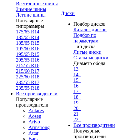
Всесезонные шины
Зимние шины
Диски
Летние шины
Популярные
Подбор дисков
типоразмеры
Каталог дисков
175/65 R14
Подбор по
185/65 R14
параметрам
185/65 R15
Тип диска
195/60 R16
Литые диски
195/65 R15
Стальные диски
205/55 R16
Диаметр обода
215/55 R16
13"
215/60 R17
14"
225/60 R18
15"
235/55 R17
16"
235/55 R18
17"
Все производители
18"
Популярные
19"
производители
20"
Antares
21"
Aosen
22"
Arivo
Все производители
Armstrong
Популярные
Attar
производители
Bars