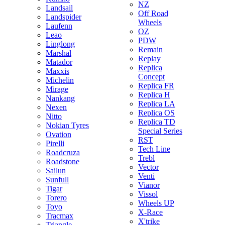
NZ
Landsail
Off Road
Landspider
Wheels
Laufenn
OZ
Leao
PDW
Linglong
Remain
Marshal
Replay
Matador
Replica
Maxxis
Concept
Michelin
Replica FR
Mirage
Replica H
Nankang
Replica LA
Nexen
Replica OS
Nitto
Replica TD
Nokian Tyres
Special Series
Ovation
RST
Pirelli
Tech Line
Roadcruza
Trebl
Roadstone
Vector
Sailun
Venti
Sunfull
Vianor
Tigar
Vissol
Torero
Wheels UP
Toyo
X-Race
Tracmax
X'trike
Triangle