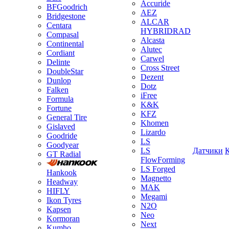
Accuride
BFGoodrich
AEZ
Bridgestone
ALCAR
Centara
HYBRIDRAD
Compasal
Alcasta
Continental
Alutec
Cordiant
Carwel
Delinte
Cross Street
DoubleStar
Dezent
Dunlop
Dotz
Falken
iFree
Formula
K&K
Fortune
KFZ
General Tire
Khomen
Gislaved
Lizardo
Goodride
LS
Goodyear
LS
Датчики
GT Radial
FlowForming
LS Forged
Hankook
Magnetto
Headway
MAK
HIFLY
Megami
Ikon Tyres
N2O
Kapsen
Neo
Kormoran
Next
Kumho