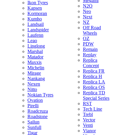
Megami
Ikon Tyres
N2O
Kapsen
Neo
Kormoran
Next
Kumho
NZ
Landsail
Off Road
Landspider
Wheels
Laufenn
OZ
Leao
PDW
Linglong
Remain
Marshal
Replay
Matador
Replica
Maxxis
Concept
Michelin
Replica FR
Mirage
Replica H
Nankang
Replica LA
Nexen
Replica OS
Nitto
Replica TD
Nokian Tyres
Special Series
Ovation
RST
Pirelli
Tech Line
Roadcruza
Trebl
Roadstone
Vector
Sailun
Venti
Sunfull
Vianor
Tigar