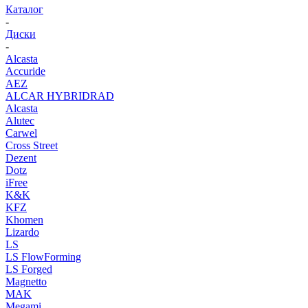
Каталог
-
Диски
-
Alcasta
Accuride
AEZ
ALCAR HYBRIDRAD
Alcasta
Alutec
Carwel
Cross Street
Dezent
Dotz
iFree
K&K
KFZ
Khomen
Lizardo
LS
LS FlowForming
LS Forged
Magnetto
MAK
Megami