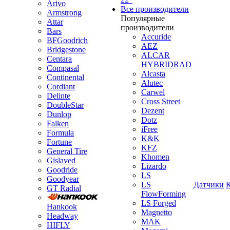
Arivo
Все производители
Armstrong
Популярные
Attar
производители
Bars
Accuride
BFGoodrich
AEZ
Bridgestone
ALCAR
Centara
HYBRIDRAD
Compasal
Alcasta
Continental
Alutec
Cordiant
Carwel
Delinte
Cross Street
DoubleStar
Dezent
Dunlop
Dotz
Falken
iFree
Formula
K&K
Fortune
KFZ
General Tire
Khomen
Gislaved
Lizardo
Goodride
LS
Goodyear
LS
Датчики
GT Radial
FlowForming
LS Forged
Hankook
Magnetto
Headway
MAK
HIFLY