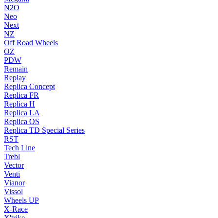
N2O
Neo
Next
NZ
Off Road Wheels
OZ
PDW
Remain
Replay
Replica Concept
Replica FR
Replica H
Replica LA
Replica OS
Replica TD Special Series
RST
Tech Line
Trebl
Vector
Venti
Vianor
Vissol
Wheels UP
X-Race
X'trike