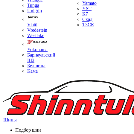
Yamato
Tunga
YST
Unigrip
К7
Скад
Viatti
ТЗСК
Vredestein
Westlake
Yokohama
Барнаульский
ШЗ
Белшина
Кама
Шины
Подбор шин