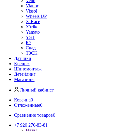
Venti
Vianor
Vissol
Wheels UP
X-Race
X'trike
Yamato
YST
К7
Скад
ТЗСК
Датчики
Крепеж
Шиномонтаж
Детейлинг
Магазины
Личный кабинет
Корзина
0
Отложенные
0
Сравнение товаров
0
+7 920 270-83-81
Назад