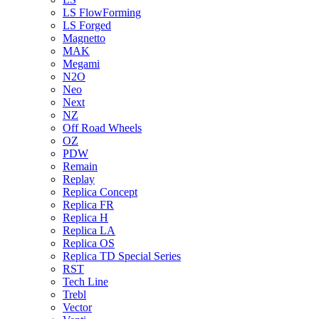
LS FlowForming
LS Forged
Magnetto
MAK
Megami
N2O
Neo
Next
NZ
Off Road Wheels
OZ
PDW
Remain
Replay
Replica Concept
Replica FR
Replica H
Replica LA
Replica OS
Replica TD Special Series
RST
Tech Line
Trebl
Vector