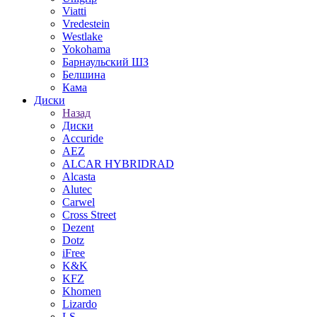
Viatti
Vredestein
Westlake
Yokohama
Барнаульский ШЗ
Белшина
Кама
Диски
Назад
Диски
Accuride
AEZ
ALCAR HYBRIDRAD
Alcasta
Alutec
Carwel
Cross Street
Dezent
Dotz
iFree
K&K
KFZ
Khomen
Lizardo
LS