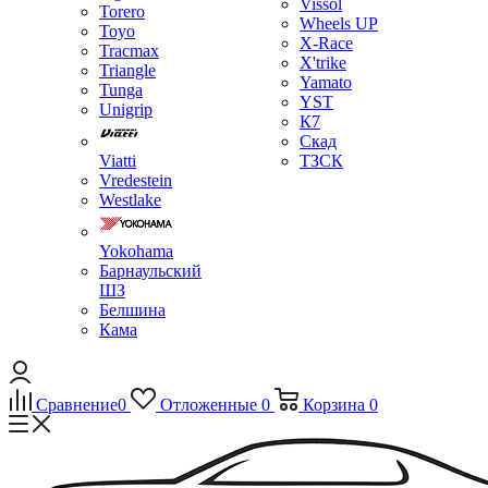
Vissol
Torero
Wheels UP
Toyo
X-Race
Tracmax
X'trike
Triangle
Yamato
Tunga
YST
Unigrip
К7
Скад
Viatti
ТЗСК
Vredestein
Westlake
Yokohama
Барнаульский
ШЗ
Белшина
Кама
Сравнение
0
Отложенные
0
Корзина
0