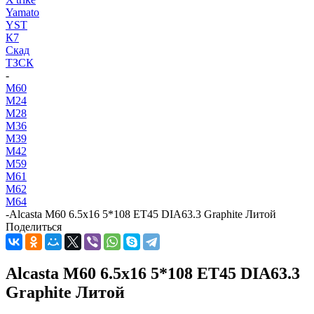
Yamato
YST
К7
Скад
ТЗСК
-
M60
M24
M28
M36
M39
M42
M59
M61
M62
M64
-
Alcasta M60 6.5x16 5*108 ET45 DIA63.3 Graphite Литой
Поделиться
Alcasta M60 6.5x16 5*108 ET45 DIA63.3
Graphite Литой