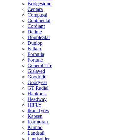
Bridgestone
Centara
Compasal
Continental
Cordiant
Delinte
DoubleStar
Dunlop
Falken
Formula
Fortune
General Tire
Gislaved
Goodride
Goodyear
GT Radial
Hankook
Headway
HIFLY
Ikon Tyres
Kapsen
Kormoran
Kumho
Landsail
Landspider