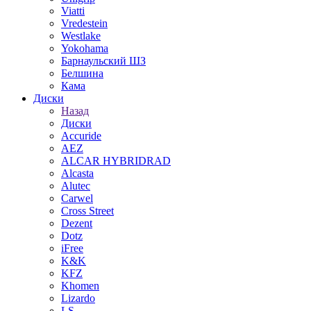
Viatti
Vredestein
Westlake
Yokohama
Барнаульский ШЗ
Белшина
Кама
Диски
Назад
Диски
Accuride
AEZ
ALCAR HYBRIDRAD
Alcasta
Alutec
Carwel
Cross Street
Dezent
Dotz
iFree
K&K
KFZ
Khomen
Lizardo
LS