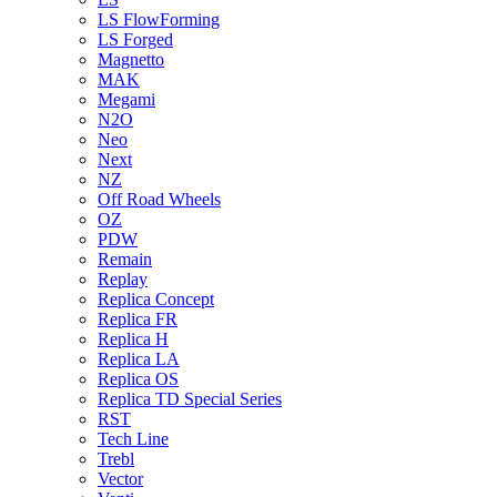
LS FlowForming
LS Forged
Magnetto
MAK
Megami
N2O
Neo
Next
NZ
Off Road Wheels
OZ
PDW
Remain
Replay
Replica Concept
Replica FR
Replica H
Replica LA
Replica OS
Replica TD Special Series
RST
Tech Line
Trebl
Vector