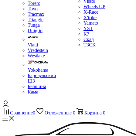
Vissol
Torero
Wheels UP
Toyo
X-Race
Tracmax
X'trike
Triangle
Yamato
Tunga
YST
Unigrip
К7
Скад
Viatti
ТЗСК
Vredestein
Westlake
Yokohama
Барнаульский
ШЗ
Белшина
Кама
Сравнение
0
Отложенные
0
Корзина
0