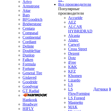
Arivo
Все производители
Armstrong
Популярные
Attar
производители
Bars
Accuride
BFGoodrich
AEZ
Bridgestone
ALCAR
Centara
HYBRIDRAD
Compasal
Alcasta
Continental
Alutec
Cordiant
Carwel
Delinte
Cross Street
DoubleStar
Dezent
Dunlop
Dotz
Falken
iFree
Formula
K&K
Fortune
KFZ
General Tire
Khomen
Gislaved
Lizardo
Goodride
LS
Goodyear
LS
Датчики
GT Radial
FlowForming
LS Forged
Hankook
Magnetto
Headway
MAK
HIFLY