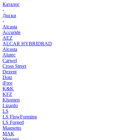
Каталог
-
Диски
-
Alcasta
Accuride
AEZ
ALCAR HYBRIDRAD
Alcasta
Alutec
Carwel
Cross Street
Dezent
Dotz
iFree
K&K
KFZ
Khomen
Lizardo
LS
LS FlowForming
LS Forged
Magnetto
MAK
Megami