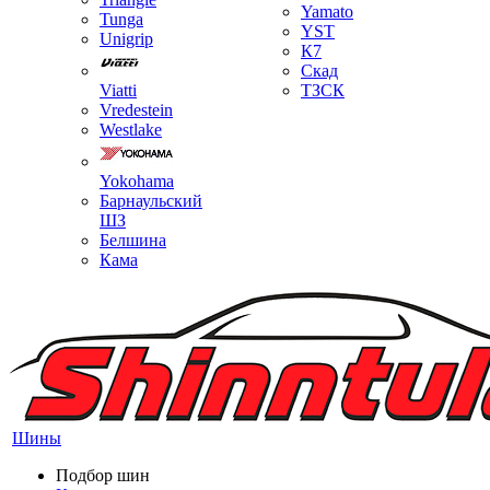
Yamato
Tunga
YST
Unigrip
К7
Скад
Viatti
ТЗСК
Vredestein
Westlake
Yokohama
Барнаульский
ШЗ
Белшина
Кама
Шины
Подбор шин