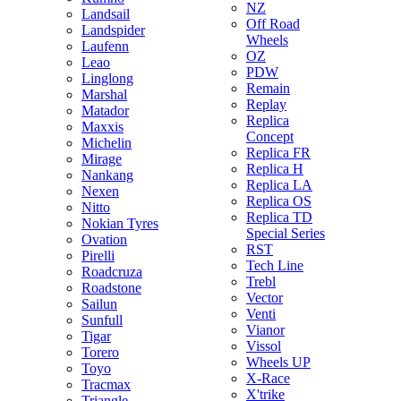
NZ
Landsail
Off Road
Landspider
Wheels
Laufenn
OZ
Leao
PDW
Linglong
Remain
Marshal
Replay
Matador
Replica
Maxxis
Concept
Michelin
Replica FR
Mirage
Replica H
Nankang
Replica LA
Nexen
Replica OS
Nitto
Replica TD
Nokian Tyres
Special Series
Ovation
RST
Pirelli
Tech Line
Roadcruza
Trebl
Roadstone
Vector
Sailun
Venti
Sunfull
Vianor
Tigar
Vissol
Torero
Wheels UP
Toyo
X-Race
Tracmax
X'trike
Triangle