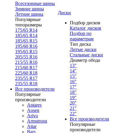
Всесезонные шины
Зимние шины
Диски
Летние шины
Популярные
Подбор дисков
типоразмеры
Каталог дисков
175/65 R14
Подбор по
185/65 R14
параметрам
185/65 R15
Тип диска
195/60 R16
Литые диски
195/65 R15
Стальные диски
205/55 R16
Диаметр обода
215/55 R16
13"
215/60 R17
14"
225/60 R18
15"
235/55 R17
16"
235/55 R18
17"
Все производители
18"
Популярные
19"
производители
20"
Antares
21"
Aosen
22"
Arivo
Все производители
Armstrong
Популярные
Attar
производители
Bars