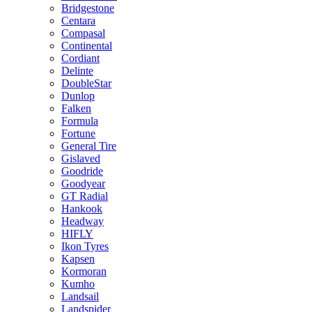
Bridgestone
Centara
Compasal
Continental
Cordiant
Delinte
DoubleStar
Dunlop
Falken
Formula
Fortune
General Tire
Gislaved
Goodride
Goodyear
GT Radial
Hankook
Headway
HIFLY
Ikon Tyres
Kapsen
Kormoran
Kumho
Landsail
Landspider