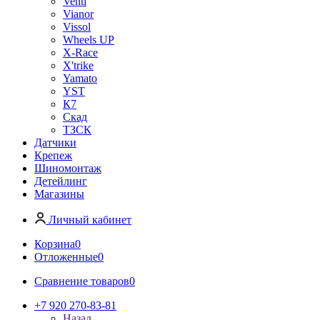
Venti
Vianor
Vissol
Wheels UP
X-Race
X'trike
Yamato
YST
К7
Скад
ТЗСК
Датчики
Крепеж
Шиномонтаж
Детейлинг
Магазины
Личный кабинет
Корзина
0
Отложенные
0
Сравнение товаров
0
+7 920 270-83-81
Назад