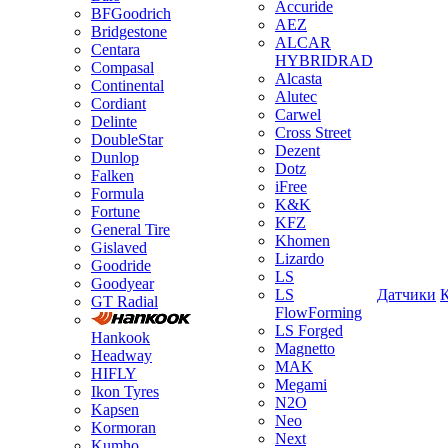
Accuride
BFGoodrich
AEZ
Bridgestone
ALCAR
Centara
HYBRIDRAD
Compasal
Alcasta
Continental
Alutec
Cordiant
Carwel
Delinte
Cross Street
DoubleStar
Dezent
Dunlop
Dotz
Falken
iFree
Formula
K&K
Fortune
KFZ
General Tire
Khomen
Gislaved
Lizardo
Goodride
LS
Goodyear
LS
Датчики
GT Radial
FlowForming
LS Forged
Hankook
Magnetto
Headway
MAK
HIFLY
Megami
Ikon Tyres
N2O
Kapsen
Neo
Kormoran
Next
Kumho