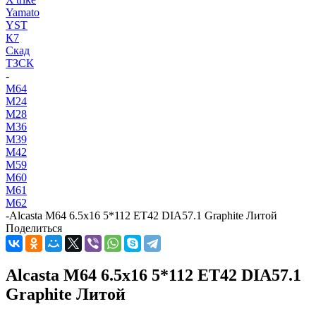
Yamato
YST
К7
Скад
ТЗСК
-
M64
M24
M28
M36
M39
M42
M59
M60
M61
M62
-
Alcasta M64 6.5x16 5*112 ET42 DIA57.1 Graphite Литой
Поделиться
Alcasta M64 6.5x16 5*112 ET42 DIA57.1
Graphite Литой