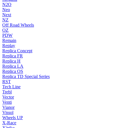
N2O
Neo
Next
NZ
Off Road Wheels
OZ
PDW
Remain
Replay
Replica Concept
Replica FR
Replica H
Replica LA
Replica OS
Replica TD Special Series
RST
Tech Line
Trebl
Vector
Venti
Vianor
Vissol
Wheels UP
X-Race
X'trike