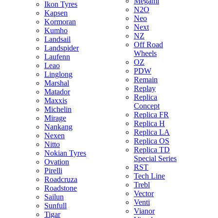
Megami
Ikon Tyres
N2O
Kapsen
Neo
Kormoran
Next
Kumho
NZ
Landsail
Off Road
Landspider
Wheels
Laufenn
OZ
Leao
PDW
Linglong
Remain
Marshal
Replay
Matador
Replica
Maxxis
Concept
Michelin
Replica FR
Mirage
Replica H
Nankang
Replica LA
Nexen
Replica OS
Nitto
Replica TD
Nokian Tyres
Special Series
Ovation
RST
Pirelli
Tech Line
Roadcruza
Trebl
Roadstone
Vector
Sailun
Venti
Sunfull
Vianor
Tigar