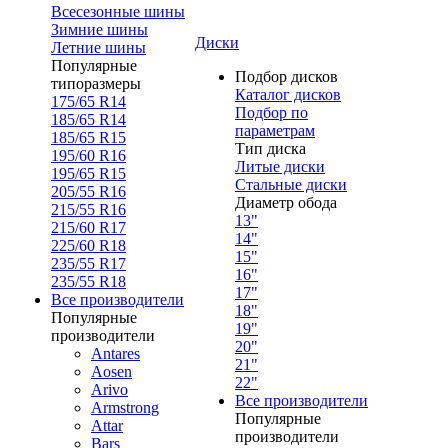
Всесезонные шины
Зимние шины
Диски
Летние шины
Популярные
Подбор дисков
типоразмеры
Каталог дисков
175/65 R14
Подбор по
185/65 R14
параметрам
185/65 R15
Тип диска
195/60 R16
Литые диски
195/65 R15
Стальные диски
205/55 R16
Диаметр обода
215/55 R16
13"
215/60 R17
14"
225/60 R18
15"
235/55 R17
16"
235/55 R18
17"
Все производители
18"
Популярные
19"
производители
20"
Antares
21"
Aosen
22"
Arivo
Все производители
Armstrong
Популярные
Attar
производители
Bars