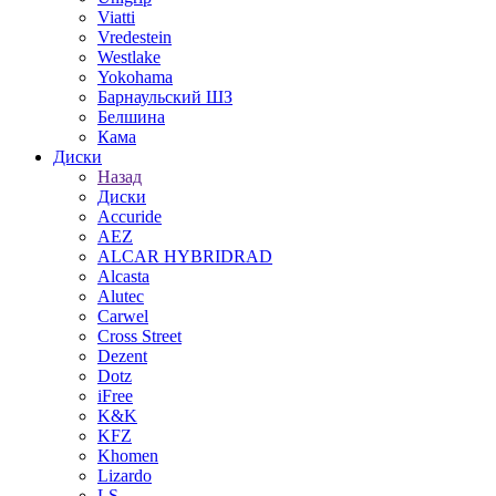
Viatti
Vredestein
Westlake
Yokohama
Барнаульский ШЗ
Белшина
Кама
Диски
Назад
Диски
Accuride
AEZ
ALCAR HYBRIDRAD
Alcasta
Alutec
Carwel
Cross Street
Dezent
Dotz
iFree
K&K
KFZ
Khomen
Lizardo
LS