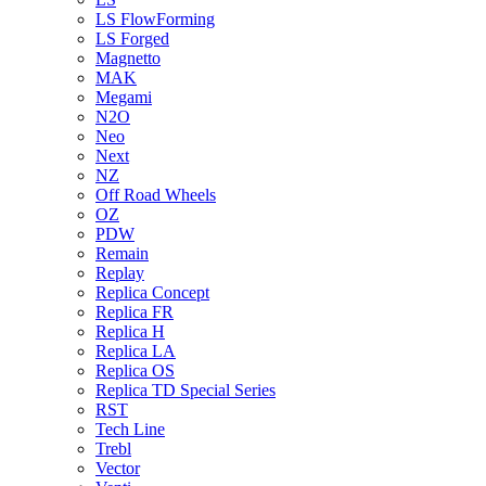
LS FlowForming
LS Forged
Magnetto
MAK
Megami
N2O
Neo
Next
NZ
Off Road Wheels
OZ
PDW
Remain
Replay
Replica Concept
Replica FR
Replica H
Replica LA
Replica OS
Replica TD Special Series
RST
Tech Line
Trebl
Vector