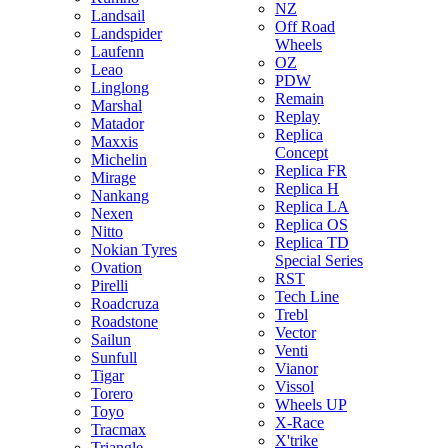
NZ
Landsail
Off Road
Landspider
Wheels
Laufenn
OZ
Leao
PDW
Linglong
Remain
Marshal
Replay
Matador
Replica
Maxxis
Concept
Michelin
Replica FR
Mirage
Replica H
Nankang
Replica LA
Nexen
Replica OS
Nitto
Replica TD
Nokian Tyres
Special Series
Ovation
RST
Pirelli
Tech Line
Roadcruza
Trebl
Roadstone
Vector
Sailun
Venti
Sunfull
Vianor
Tigar
Vissol
Torero
Wheels UP
Toyo
X-Race
Tracmax
X'trike
Triangle