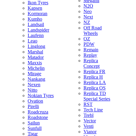
Megami
Ikon Tyres
N2O
Kapsen
Neo
Kormoran
Next
Kumho
NZ
Landsail
Off Road
Landspider
Wheels
Laufenn
OZ
Leao
PDW
Linglong
Remain
Marshal
Replay
Matador
Replica
Maxxis
Concept
Michelin
Replica FR
Mirage
Replica H
Nankang
Replica LA
Nexen
Replica OS
Nitto
Replica TD
Nokian Tyres
Special Series
Ovation
RST
Pirelli
Tech Line
Roadcruza
Trebl
Roadstone
Vector
Sailun
Venti
Sunfull
Vianor
Tigar