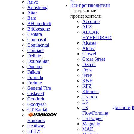
Arivo
Все производители
Armstrong
Популярные
Attar
производители
Bars
Accuride
BFGoodrich
AEZ
Bridgestone
ALCAR
Centara
HYBRIDRAD
Compasal
Alcasta
Continental
Alutec
Cordiant
Carwel
Delinte
Cross Street
DoubleStar
Dezent
Dunlop
Dotz
Falken
iFree
Formula
K&K
Fortune
KFZ
General Tire
Khomen
Gislaved
Lizardo
Goodride
LS
Goodyear
LS
Датчики
GT Radial
FlowForming
LS Forged
Hankook
Magnetto
Headway
MAK
HIFLY