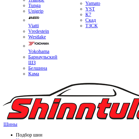
Yamato
Tunga
YST
Unigrip
К7
Скад
Viatti
ТЗСК
Vredestein
Westlake
Yokohama
Барнаульский
ШЗ
Белшина
Кама
Шины
Подбор шин