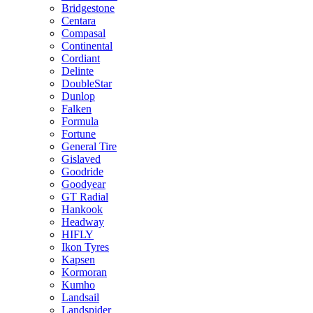
Bridgestone
Centara
Compasal
Continental
Cordiant
Delinte
DoubleStar
Dunlop
Falken
Formula
Fortune
General Tire
Gislaved
Goodride
Goodyear
GT Radial
Hankook
Headway
HIFLY
Ikon Tyres
Kapsen
Kormoran
Kumho
Landsail
Landspider