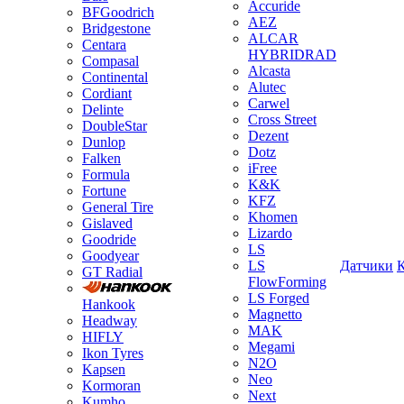
Accuride
BFGoodrich
AEZ
Bridgestone
ALCAR
Centara
HYBRIDRAD
Compasal
Alcasta
Continental
Alutec
Cordiant
Carwel
Delinte
Cross Street
DoubleStar
Dezent
Dunlop
Dotz
Falken
iFree
Formula
K&K
Fortune
KFZ
General Tire
Khomen
Gislaved
Lizardo
Goodride
LS
Goodyear
LS
Датчики
GT Radial
FlowForming
LS Forged
Hankook
Magnetto
Headway
MAK
HIFLY
Megami
Ikon Tyres
N2O
Kapsen
Neo
Kormoran
Next
Kumho