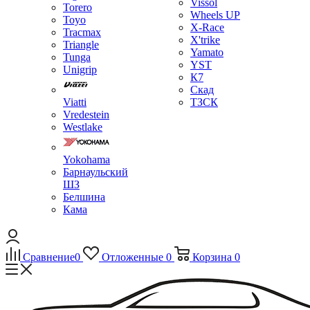
Vissol
Torero
Wheels UP
Toyo
X-Race
Tracmax
X'trike
Triangle
Yamato
Tunga
YST
Unigrip
К7
Скад
Viatti
ТЗСК
Vredestein
Westlake
Yokohama
Барнаульский
ШЗ
Белшина
Кама
Сравнение
0
Отложенные
0
Корзина
0