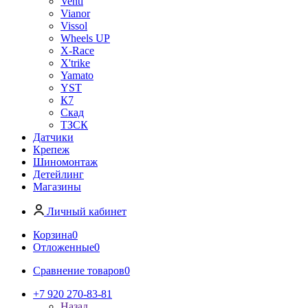
Venti
Vianor
Vissol
Wheels UP
X-Race
X'trike
Yamato
YST
К7
Скад
ТЗСК
Датчики
Крепеж
Шиномонтаж
Детейлинг
Магазины
Личный кабинет
Корзина
0
Отложенные
0
Сравнение товаров
0
+7 920 270-83-81
Назад