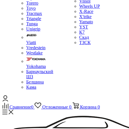
Vissol
Torero
Wheels UP
Toyo
X-Race
Tracmax
X'trike
Triangle
Yamato
Tunga
YST
Unigrip
К7
Скад
Viatti
ТЗСК
Vredestein
Westlake
Yokohama
Барнаульский
ШЗ
Белшина
Кама
Сравнение
0
Отложенные
0
Корзина
0