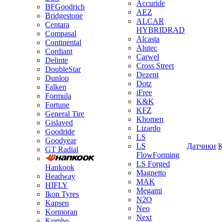
Accuride
BFGoodrich
AEZ
Bridgestone
ALCAR
Centara
HYBRIDRAD
Compasal
Alcasta
Continental
Alutec
Cordiant
Carwel
Delinte
Cross Street
DoubleStar
Dezent
Dunlop
Dotz
Falken
iFree
Formula
K&K
Fortune
KFZ
General Tire
Khomen
Gislaved
Lizardo
Goodride
LS
Goodyear
LS
Датчики
GT Radial
FlowForming
LS Forged
Hankook
Magnetto
Headway
MAK
HIFLY
Megami
Ikon Tyres
N2O
Kapsen
Neo
Kormoran
Next
Kumho