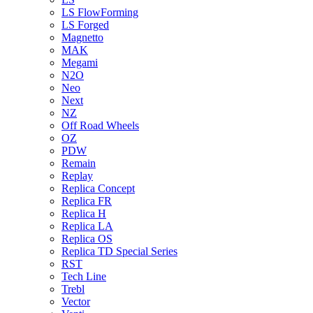
LS FlowForming
LS Forged
Magnetto
MAK
Megami
N2O
Neo
Next
NZ
Off Road Wheels
OZ
PDW
Remain
Replay
Replica Concept
Replica FR
Replica H
Replica LA
Replica OS
Replica TD Special Series
RST
Tech Line
Trebl
Vector