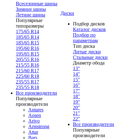
Всесезонные шины
Зимние шины
Диски
Летние шины
Популярные
Подбор дисков
типоразмеры
Каталог дисков
175/65 R14
Подбор по
185/65 R14
параметрам
185/65 R15
Тип диска
195/60 R16
Литые диски
195/65 R15
Стальные диски
205/55 R16
Диаметр обода
215/55 R16
13"
215/60 R17
14"
225/60 R18
15"
235/55 R17
16"
235/55 R18
17"
Все производители
18"
Популярные
19"
производители
20"
Antares
21"
Aosen
22"
Arivo
Все производители
Armstrong
Популярные
Attar
производители
Bars