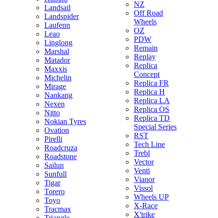
NZ
Landsail
Off Road
Landspider
Wheels
Laufenn
OZ
Leao
PDW
Linglong
Remain
Marshal
Replay
Matador
Replica
Maxxis
Concept
Michelin
Replica FR
Mirage
Replica H
Nankang
Replica LA
Nexen
Replica OS
Nitto
Replica TD
Nokian Tyres
Special Series
Ovation
RST
Pirelli
Tech Line
Roadcruza
Trebl
Roadstone
Vector
Sailun
Venti
Sunfull
Vianor
Tigar
Vissol
Torero
Wheels UP
Toyo
X-Race
Tracmax
X'trike
Triangle