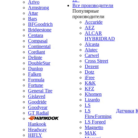
Arivo
Все производители
Armstrong
Популярные
Attar
производители
Bars
Accuride
BFGoodrich
AEZ
Bridgestone
ALCAR
Centara
HYBRIDRAD
Compasal
Alcasta
Continental
Alutec
Cordiant
Carwel
Delinte
Cross Street
DoubleStar
Dezent
Dunlop
Dotz
Falken
iFree
Formula
K&K
Fortune
KFZ
General Tire
Khomen
Gislaved
Lizardo
Goodride
LS
Goodyear
LS
Датчики
GT Radial
FlowForming
LS Forged
Hankook
Magnetto
Headway
MAK
HIFLY