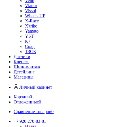
Venti
Vianor
Vissol
Wheels UP
X-Race
X'trike
Yamato
YST
К7
Скад
ТЗСК
Датчики
Крепеж
Шиномонтаж
Детейлинг
Магазины
Личный кабинет
Корзина
0
Отложенные
0
Сравнение товаров
0
+7 920 270-83-81
Назад