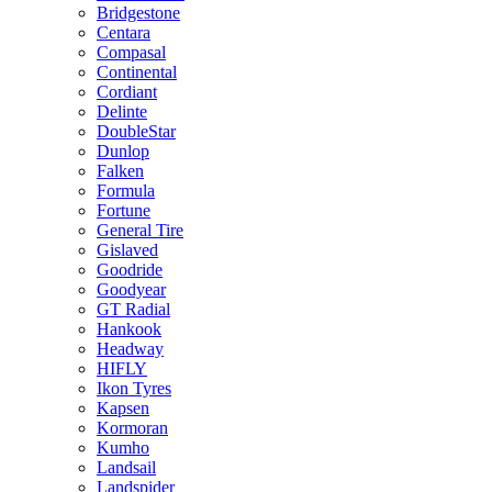
Bridgestone
Centara
Compasal
Continental
Cordiant
Delinte
DoubleStar
Dunlop
Falken
Formula
Fortune
General Tire
Gislaved
Goodride
Goodyear
GT Radial
Hankook
Headway
HIFLY
Ikon Tyres
Kapsen
Kormoran
Kumho
Landsail
Landspider