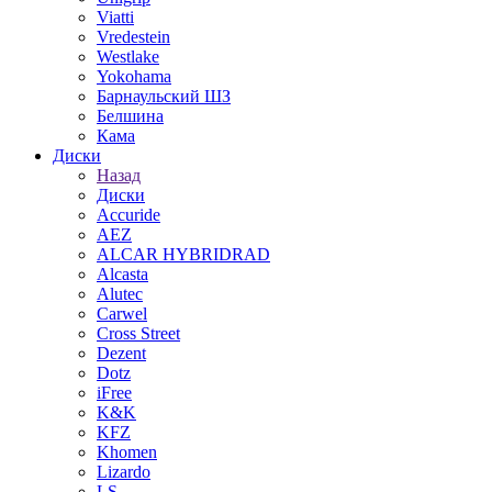
Viatti
Vredestein
Westlake
Yokohama
Барнаульский ШЗ
Белшина
Кама
Диски
Назад
Диски
Accuride
AEZ
ALCAR HYBRIDRAD
Alcasta
Alutec
Carwel
Cross Street
Dezent
Dotz
iFree
K&K
KFZ
Khomen
Lizardo
LS