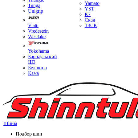
Yamato
Tunga
YST
Unigrip
К7
Скад
Viatti
ТЗСК
Vredestein
Westlake
Yokohama
Барнаульский
ШЗ
Белшина
Кама
Шины
Подбор шин