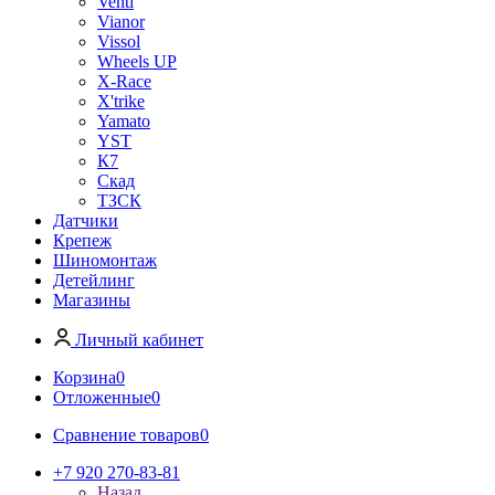
Venti
Vianor
Vissol
Wheels UP
X-Race
X'trike
Yamato
YST
К7
Скад
ТЗСК
Датчики
Крепеж
Шиномонтаж
Детейлинг
Магазины
Личный кабинет
Корзина
0
Отложенные
0
Сравнение товаров
0
+7 920 270-83-81
Назад