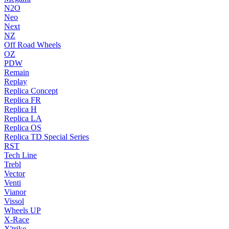
N2O
Neo
Next
NZ
Off Road Wheels
OZ
PDW
Remain
Replay
Replica Concept
Replica FR
Replica H
Replica LA
Replica OS
Replica TD Special Series
RST
Tech Line
Trebl
Vector
Venti
Vianor
Vissol
Wheels UP
X-Race
X'trike