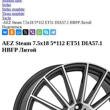
Straight dark
Strike
Strike graphite
Tioga graphite
Yacht
-
AEZ Steam 7.5x18 5*112 ET51 DIA57.1 HBFP Литой
Поделиться
AEZ Steam 7.5x18 5*112 ET51 DIA57.1
HBFP Литой