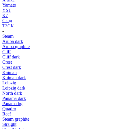
Yamato
YST
К7
Скад
ТЗСК
-
Steam
Aruba dark
Aruba graphite
Cliff
Cliff dark
Crest
Crest dark
Kaiman
Kaiman dark
Leipzig
Leipzig dark
North dark
Panama dark
Panama hg
Quadro
Reef
Steam graphite
Straight