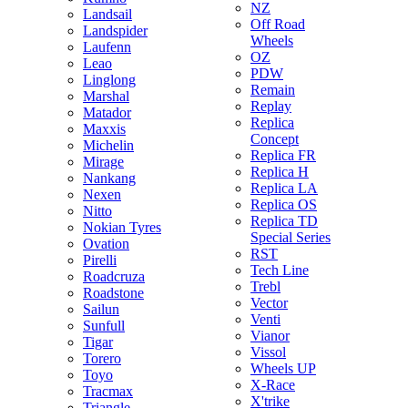
NZ
Landsail
Off Road
Landspider
Wheels
Laufenn
OZ
Leao
PDW
Linglong
Remain
Marshal
Replay
Matador
Replica
Maxxis
Concept
Michelin
Replica FR
Mirage
Replica H
Nankang
Replica LA
Nexen
Replica OS
Nitto
Replica TD
Nokian Tyres
Special Series
Ovation
RST
Pirelli
Tech Line
Roadcruza
Trebl
Roadstone
Vector
Sailun
Venti
Sunfull
Vianor
Tigar
Vissol
Torero
Wheels UP
Toyo
X-Race
Tracmax
X'trike
Triangle