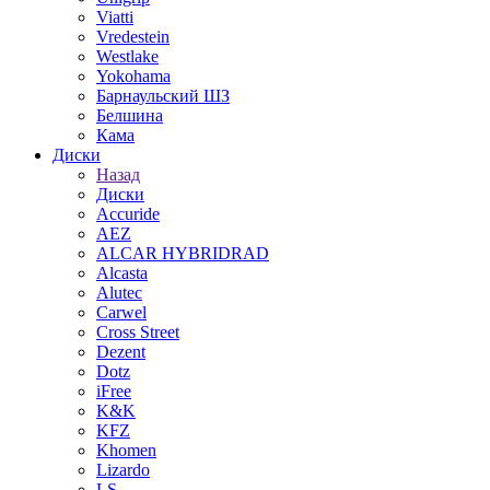
Viatti
Vredestein
Westlake
Yokohama
Барнаульский ШЗ
Белшина
Кама
Диски
Назад
Диски
Accuride
AEZ
ALCAR HYBRIDRAD
Alcasta
Alutec
Carwel
Cross Street
Dezent
Dotz
iFree
K&K
KFZ
Khomen
Lizardo
LS