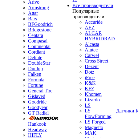
Arivo
Все производители
Armstrong
Популярные
Attar
производители
Bars
Accuride
BFGoodrich
AEZ
Bridgestone
ALCAR
Centara
HYBRIDRAD
Compasal
Alcasta
Continental
Alutec
Cordiant
Carwel
Delinte
Cross Street
DoubleStar
Dezent
Dunlop
Dotz
Falken
iFree
Formula
K&K
Fortune
KFZ
General Tire
Khomen
Gislaved
Lizardo
Goodride
LS
Goodyear
LS
Датчики
GT Radial
FlowForming
LS Forged
Hankook
Magnetto
Headway
MAK
HIFLY