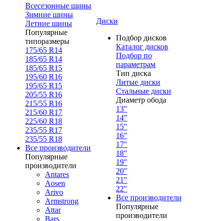
Всесезонные шины
Зимние шины
Диски
Летние шины
Популярные
Подбор дисков
типоразмеры
Каталог дисков
175/65 R14
Подбор по
185/65 R14
параметрам
185/65 R15
Тип диска
195/60 R16
Литые диски
195/65 R15
Стальные диски
205/55 R16
Диаметр обода
215/55 R16
13"
215/60 R17
14"
225/60 R18
15"
235/55 R17
16"
235/55 R18
17"
Все производители
18"
Популярные
19"
производители
20"
Antares
21"
Aosen
22"
Arivo
Все производители
Armstrong
Популярные
Attar
производители
Bars