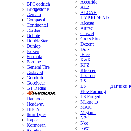
Accuride
BFGoodrich
AEZ
Bridgestone
ALCAR
Centara
HYBRIDRAD
Compasal
Alcasta
Continental
Alutec
Cordiant
Carwel
Delinte
Cross Street
DoubleStar
Dezent
Dunlop
Dotz
Falken
iFree
Formula
K&K
Fortune
KFZ
General Tire
Khomen
Gislaved
Lizardo
Goodride
LS
Goodyear
LS
Датчики
GT Radial
FlowForming
LS Forged
Hankook
Magnetto
Headway
MAK
HIFLY
Megami
Ikon Tyres
N2O
Kapsen
Neo
Kormoran
Next
Kumho