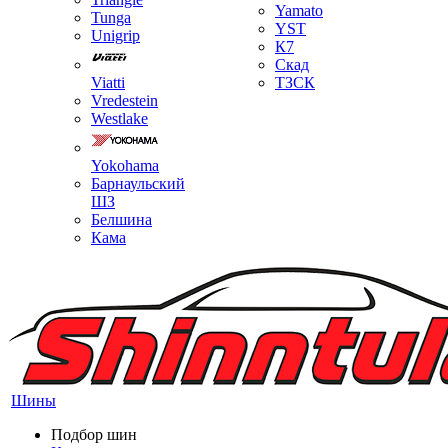
Yamato
Tunga
YST
Unigrip
К7
Скад
Viatti
ТЗСК
Vredestein
Westlake
Yokohama
Барнаульский
ШЗ
Белшина
Кама
Шины
Подбор шин