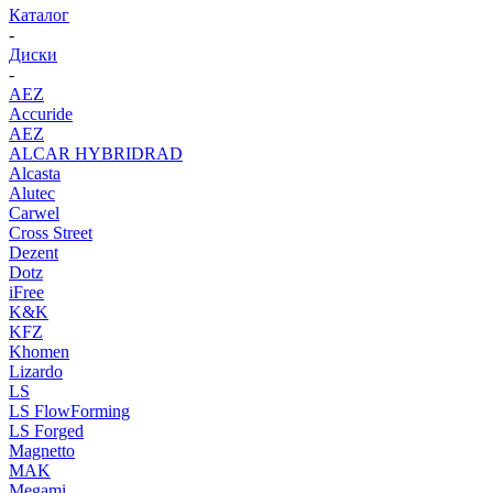
Каталог
-
Диски
-
AEZ
Accuride
AEZ
ALCAR HYBRIDRAD
Alcasta
Alutec
Carwel
Cross Street
Dezent
Dotz
iFree
K&K
KFZ
Khomen
Lizardo
LS
LS FlowForming
LS Forged
Magnetto
MAK
Megami