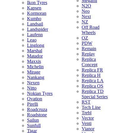
Megami
Ikon Tyres
N2O
Kapsen
Neo
Kormoran
Next
Kumho
NZ
Landsail
Off Road
Landspider
Wheels
Laufenn
OZ
Leao
PDW
Linglong
Remain
Marshal
Replay
Matador
Replica
Maxxis
Concept
Michelin
Replica FR
Mirage
Replica H
Nankang
Replica LA
Nexen
Replica OS
Nitto
Replica TD
Nokian Tyres
Special Series
Ovation
RST
Pirelli
Tech Line
Roadcruza
Trebl
Roadstone
Vector
Sailun
Venti
Sunfull
Vianor
Tigar