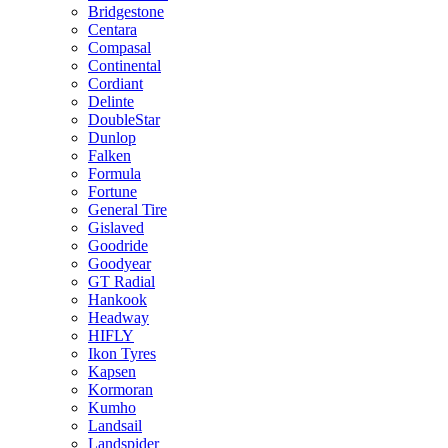
Bridgestone
Centara
Compasal
Continental
Cordiant
Delinte
DoubleStar
Dunlop
Falken
Formula
Fortune
General Tire
Gislaved
Goodride
Goodyear
GT Radial
Hankook
Headway
HIFLY
Ikon Tyres
Kapsen
Kormoran
Kumho
Landsail
Landspider