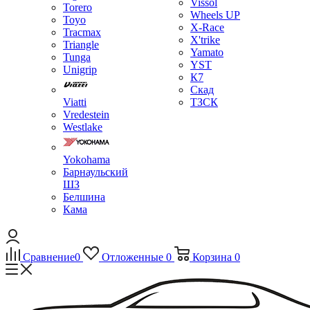
Vissol
Torero
Wheels UP
Toyo
X-Race
Tracmax
X'trike
Triangle
Yamato
Tunga
YST
Unigrip
К7
Скад
Viatti
ТЗСК
Vredestein
Westlake
Yokohama
Барнаульский
ШЗ
Белшина
Кама
Сравнение
0
Отложенные
0
Корзина
0