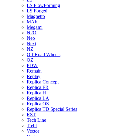
LS FlowForming
LS Forged
Magnetto
MAK
Megami
N2O
Neo
Next
NZ
Off Road Wheels
OZ
PDW
Remain
Replay
Replica Concept
Replica FR
Replica H
Replica LA
Replica OS
Replica TD Special Series
RST
Tech Line
Trebl
Vector