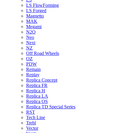
LS FlowForming
LS Forged
Magnetto
MAK
Megami
N2O
Neo
Next
NZ
Off Road Wheels
OZ
PDW
Remain
Replay
Replica Concept
Replica FR
Replica H
Replica LA
Replica OS
Replica TD Special Series
RST
Tech Line
Trebl
Vector