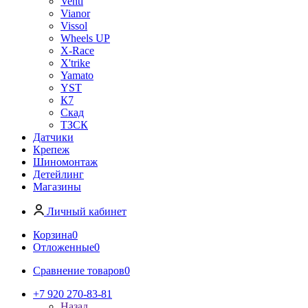
Venti
Vianor
Vissol
Wheels UP
X-Race
X'trike
Yamato
YST
К7
Скад
ТЗСК
Датчики
Крепеж
Шиномонтаж
Детейлинг
Магазины
Личный кабинет
Корзина
0
Отложенные
0
Сравнение товаров
0
+7 920 270-83-81
Назад