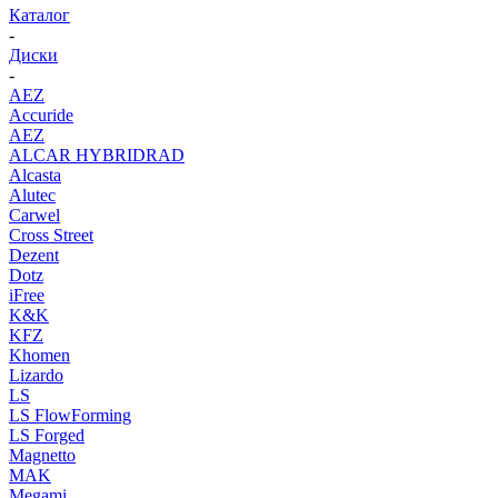
Каталог
-
Диски
-
AEZ
Accuride
AEZ
ALCAR HYBRIDRAD
Alcasta
Alutec
Carwel
Cross Street
Dezent
Dotz
iFree
K&K
KFZ
Khomen
Lizardo
LS
LS FlowForming
LS Forged
Magnetto
MAK
Megami