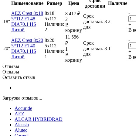
Срок
Наименование
Размер
Цена
Наличие
доставки
-
AEZ Crest 8x18
8x18
8 417
₽
Срок
5*112 ET48
5x112
2
18''
доставки: 3
2
DIA70.1 HS
Наличие:
+
В
дня
Литой
2
В к
корзину
11 556
-
AEZ Crest 8x20
8x20
Срок
₽
5*112 ET40
5x112
20''
доставки: 3
1
1
DIA70.1 HS
Наличие:
+
дня
В
Литой
1
В к
корзину
Отзывы
Отзывы
Оставить отзыв
Загрузка отзывов...
Accuride
AEZ
ALCAR HYBRIDRAD
Alcasta
Alutec
Carwel