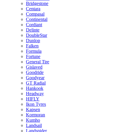
Bridgestone
Centara
Compasal
Continental
Cordiant
Delinte
DoubleStar
Dunlop
Falken
Formula
Fortune
General Tire
Gislaved
Goodride
Goodyear
GT Radial
Hankook
Headway
HIFLY
Ikon Tyres
Kapsen
Kormoran
Kumho
Landsail
Landspider