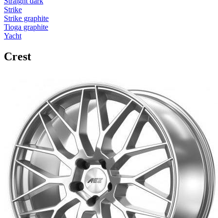
Straight dark
Strike
Strike graphite
Tioga graphite
Yacht
Crest