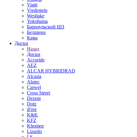
Viatti
Vredestein
Westlake
Yokohama
Барнаульский ШЗ
Белшина
Кама
Диски
Назад
Диски
Accuride
AEZ
ALCAR HYBRIDRAD
Alcasta
Alutec
Carwel
Cross Street
Dezent
Dotz
iFree
K&K
KFZ
Khomen
Lizardo
LS