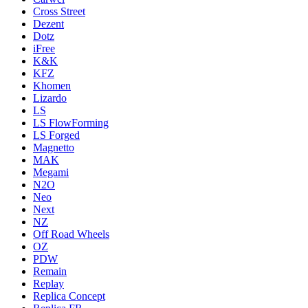
Cross Street
Dezent
Dotz
iFree
K&K
KFZ
Khomen
Lizardo
LS
LS FlowForming
LS Forged
Magnetto
MAK
Megami
N2O
Neo
Next
NZ
Off Road Wheels
OZ
PDW
Remain
Replay
Replica Concept