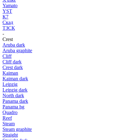
Yamato
YST
К7
Скад
ТЗСК
-
Crest
Aruba dark
Aruba graphite
Cliff
Cliff dark
Crest dark
Kaiman
Kaiman dark
Leipzig
Leipzig dark
North dark
Panama dark
Panama hg
Quadro
Reef
Steam
Steam graphite
Straight