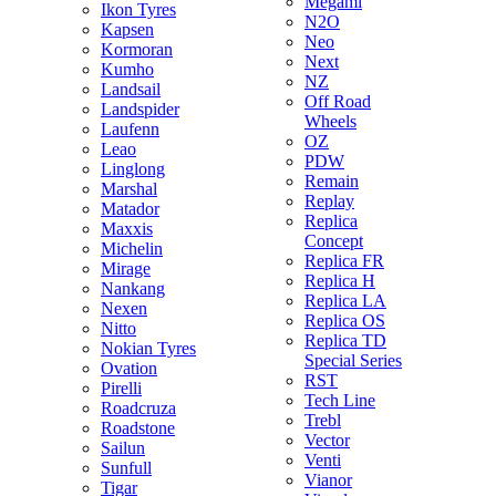
Megami
Ikon Tyres
N2O
Kapsen
Neo
Kormoran
Next
Kumho
NZ
Landsail
Off Road
Landspider
Wheels
Laufenn
OZ
Leao
PDW
Linglong
Remain
Marshal
Replay
Matador
Replica
Maxxis
Concept
Michelin
Replica FR
Mirage
Replica H
Nankang
Replica LA
Nexen
Replica OS
Nitto
Replica TD
Nokian Tyres
Special Series
Ovation
RST
Pirelli
Tech Line
Roadcruza
Trebl
Roadstone
Vector
Sailun
Venti
Sunfull
Vianor
Tigar