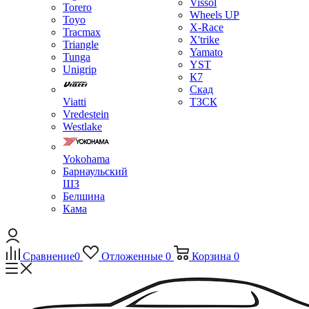
Vissol
Torero
Wheels UP
Toyo
X-Race
Tracmax
X'trike
Triangle
Yamato
Tunga
YST
Unigrip
К7
Скад
Viatti
ТЗСК
Vredestein
Westlake
Yokohama
Барнаульский
ШЗ
Белшина
Кама
Сравнение
0
Отложенные
0
Корзина
0