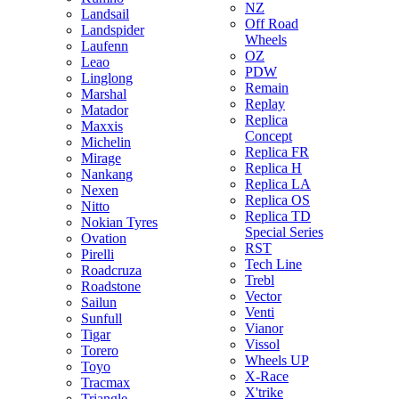
NZ
Landsail
Off Road
Landspider
Wheels
Laufenn
OZ
Leao
PDW
Linglong
Remain
Marshal
Replay
Matador
Replica
Maxxis
Concept
Michelin
Replica FR
Mirage
Replica H
Nankang
Replica LA
Nexen
Replica OS
Nitto
Replica TD
Nokian Tyres
Special Series
Ovation
RST
Pirelli
Tech Line
Roadcruza
Trebl
Roadstone
Vector
Sailun
Venti
Sunfull
Vianor
Tigar
Vissol
Torero
Wheels UP
Toyo
X-Race
Tracmax
X'trike
Triangle