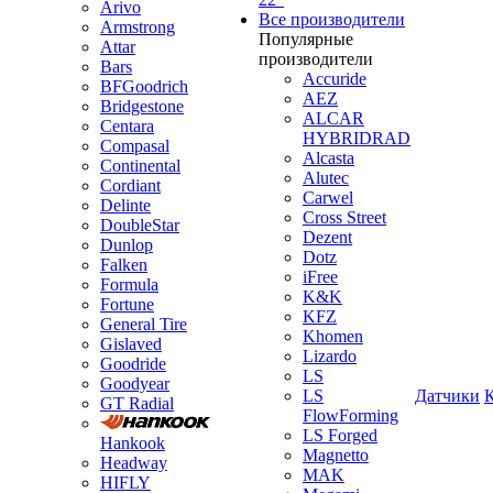
Arivo
Все производители
Armstrong
Популярные
Attar
производители
Bars
Accuride
BFGoodrich
AEZ
Bridgestone
ALCAR
Centara
HYBRIDRAD
Compasal
Alcasta
Continental
Alutec
Cordiant
Carwel
Delinte
Cross Street
DoubleStar
Dezent
Dunlop
Dotz
Falken
iFree
Formula
K&K
Fortune
KFZ
General Tire
Khomen
Gislaved
Lizardo
Goodride
LS
Goodyear
LS
Датчики
GT Radial
FlowForming
LS Forged
Hankook
Magnetto
Headway
MAK
HIFLY