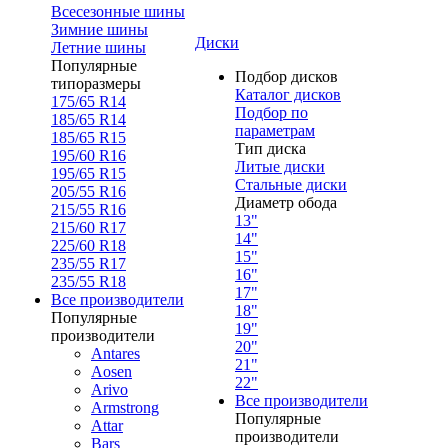
Всесезонные шины
Зимние шины
Диски
Летние шины
Популярные
Подбор дисков
типоразмеры
Каталог дисков
175/65 R14
Подбор по
185/65 R14
параметрам
185/65 R15
Тип диска
195/60 R16
Литые диски
195/65 R15
Стальные диски
205/55 R16
Диаметр обода
215/55 R16
13"
215/60 R17
14"
225/60 R18
15"
235/55 R17
16"
235/55 R18
17"
Все производители
18"
Популярные
19"
производители
20"
Antares
21"
Aosen
22"
Arivo
Все производители
Armstrong
Популярные
Attar
производители
Bars