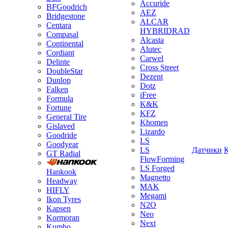
Accuride
BFGoodrich
AEZ
Bridgestone
ALCAR
Centara
HYBRIDRAD
Compasal
Alcasta
Continental
Alutec
Cordiant
Carwel
Delinte
Cross Street
DoubleStar
Dezent
Dunlop
Dotz
Falken
iFree
Formula
K&K
Fortune
KFZ
General Tire
Khomen
Gislaved
Lizardo
Goodride
LS
Goodyear
LS
Датчики
GT Radial
FlowForming
LS Forged
Hankook
Magnetto
Headway
MAK
HIFLY
Megami
Ikon Tyres
N2O
Kapsen
Neo
Kormoran
Next
Kumho