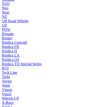
N2O
Neo
Next
NZ
Off Road Wheels
OZ
PDW
Remain
Replay
Replica Concept
Replica FR
Replica H
Replica LA
Replica OS
Replica TD Special Series
RST
Tech Line
Trebl
Vector
Venti
Vianor
Vissol
Wheels UP
X-Race
X'trike