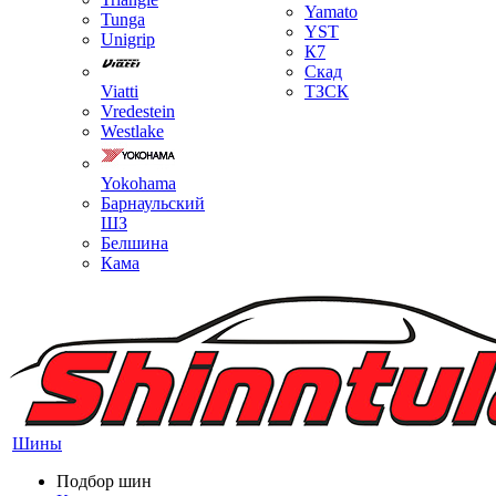
Yamato
Tunga
YST
Unigrip
К7
Скад
Viatti
ТЗСК
Vredestein
Westlake
Yokohama
Барнаульский
ШЗ
Белшина
Кама
Шины
Подбор шин