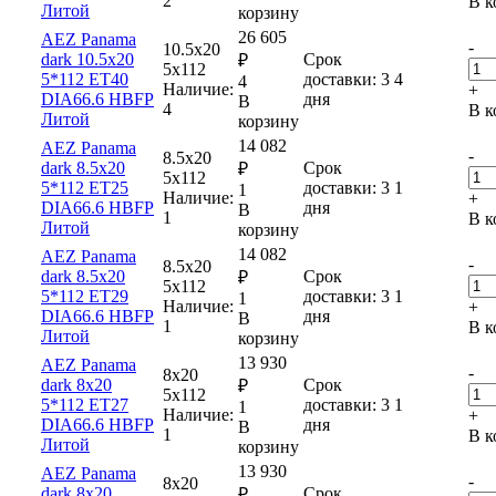
2
В к
Литой
корзину
26 605
AEZ Panama
-
10.5x20
dark 10.5x20
Срок
₽
5x112
5*112 ET40
доставки: 3
4
4
Наличие:
+
DIA66.6 HBFP
дня
В
4
В к
Литой
корзину
14 082
AEZ Panama
-
8.5x20
dark 8.5x20
Срок
₽
5x112
5*112 ET25
доставки: 3
1
1
Наличие:
+
DIA66.6 HBFP
дня
В
1
В к
Литой
корзину
14 082
AEZ Panama
-
8.5x20
dark 8.5x20
Срок
₽
5x112
5*112 ET29
доставки: 3
1
1
Наличие:
+
DIA66.6 HBFP
дня
В
1
В к
Литой
корзину
13 930
AEZ Panama
-
8x20
dark 8x20
Срок
₽
5x112
5*112 ET27
доставки: 3
1
1
Наличие:
+
DIA66.6 HBFP
дня
В
1
В к
Литой
корзину
13 930
AEZ Panama
-
8x20
dark 8x20
Срок
₽