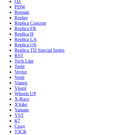
OZ
PDW
Remain
Replay
Replica Concept
Replica FR
Replica H
Replica LA
Replica OS
Replica TD Special Series
RST
Tech Line
Trebl
Vector
Venti
Vianor
Vissol
Wheels UP
X-Race
X'trike
Yamato
YST
К7
Скад
ТЗСК