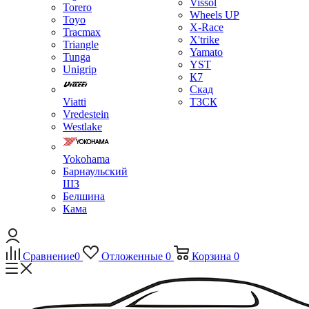
Vissol
Torero
Wheels UP
Toyo
X-Race
Tracmax
X'trike
Triangle
Yamato
Tunga
YST
Unigrip
К7
Скад
Viatti
ТЗСК
Vredestein
Westlake
Yokohama
Барнаульский
ШЗ
Белшина
Кама
Сравнение
0
Отложенные
0
Корзина
0