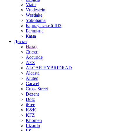
Viatti
Vredestein
Westlake
Yokohama
Барнаульский ШЗ
Белшина
Кама
Диски
Назад
Диски
Accuride
AEZ
ALCAR HYBRIDRAD
Alcasta
Alutec
Carwel
Cross Street
Dezent
Dotz
iFree
K&K
KFZ
Khomen
Lizardo
LS