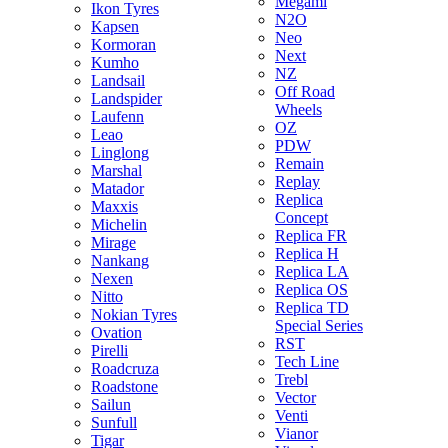
Megami
Ikon Tyres
N2O
Kapsen
Neo
Kormoran
Next
Kumho
NZ
Landsail
Off Road
Landspider
Wheels
Laufenn
OZ
Leao
PDW
Linglong
Remain
Marshal
Replay
Matador
Replica
Maxxis
Concept
Michelin
Replica FR
Mirage
Replica H
Nankang
Replica LA
Nexen
Replica OS
Nitto
Replica TD
Nokian Tyres
Special Series
Ovation
RST
Pirelli
Tech Line
Roadcruza
Trebl
Roadstone
Vector
Sailun
Venti
Sunfull
Vianor
Tigar