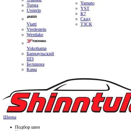
Yamato
Tunga
YST
Unigrip
К7
Скад
Viatti
ТЗСК
Vredestein
Westlake
Yokohama
Барнаульский
ШЗ
Белшина
Кама
Шины
Подбор шин