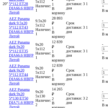
5x112
20''
5*112 ET28
доставки: 3
1
1
Наличие:
+
DIA66.6 HBFP
дня
В
1
В к
Литой
корзину
28 893
AEZ Panama
-
9.5x20
dark 9.5x20
Срок
₽
5x112
5*112 ET43
доставки: 3
1
1
Наличие:
+
DIA66.6 HBFP
дня
В
1
В к
Литой
корзину
12 839
AEZ Panama
-
9x20
dark 9x20
Срок
₽
5x112
5*112 ET35
доставки: 3
1
1
Наличие:
+
DIA66.6 HBFP
дня
В
1
В к
Литой
корзину
12 839
AEZ Panama
-
9x20
dark 9x20
Срок
₽
5x112
5*112 ET44
доставки: 3
1
1
Наличие:
+
DIA66.6 HBFP
дня
В
1
В к
Литой
корзину
14 265
AEZ Panama
-
9x20
dark 9x20
Срок
₽
5x130
5*130 ET50
доставки: 3
2
2
Наличие:
+
DIA71.6 HBFP
дня
В
2
В к
Литой
корзину