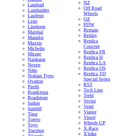
NZ
Landsail
Off Road
Landspider
Wheels
Laufenn
OZ
Leao
PDW
Linglong
Remain
Marshal
Replay
Matador
Replica
Maxxis
Concept
Michelin
Replica FR
Mirage
Replica H
Nankang
Replica LA
Nexen
Replica OS
Nitto
Replica TD
Nokian Tyres
Special Series
Ovation
RST
Pirelli
Tech Line
Roadcruza
Trebl
Roadstone
Vector
Sailun
Venti
Sunfull
Vianor
Tigar
Vissol
Torero
Wheels UP
Toyo
X-Race
Tracmax
X'trike
Triangle