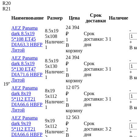
R20
R21
Срок
Наименование
Размер
Цена
Наличие
доставки
24 394
AEZ Panama
-
8.5x19
dark 8.5x19
Срок
₽
5x108
5*108 ET45
доставки: 3
1
1
Наличие:
+
DIA63.3 HBFP
дня
В
1
В к
Литой
корзину
24 394
AEZ Panama
-
8.5x19
dark 8.5x19
Срок
₽
5x130
5*130 ET47
доставки: 3
1
1
Наличие:
+
DIA71.6 HBFP
дня
В
1
В к
Литой
корзину
19''
12 075
AEZ Panama
-
8x19
dark 8x19
Срок
₽
5x112
5*112 ET21
доставки: 3
1
1
Наличие:
+
DIA66.6 HBFP
дня
В
1
В к
Литой
корзину
12 563
AEZ Panama
-
9x19
dark 9x19
Срок
₽
5x112
5*112 ET21
доставки: 3
2
2
Наличие:
+
DIA66.6 HBFP
дня
В