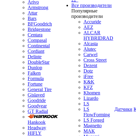
Arivo
Все производители
Armstrong
Популярные
Attar
производители
Bars
Accuride
BFGoodrich
AEZ
Bridgestone
ALCAR
Centara
HYBRIDRAD
Compasal
Alcasta
Continental
Alutec
Cordiant
Carwel
Delinte
Cross Street
DoubleStar
Dezent
Dunlop
Dotz
Falken
iFree
Formula
K&K
Fortune
KFZ
General Tire
Khomen
Gislaved
Lizardo
Goodride
LS
Goodyear
LS
Датчики
GT Radial
FlowForming
LS Forged
Hankook
Magnetto
Headway
MAK
HIFLY