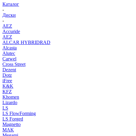
Каталог
-
Диски
-
AEZ
Accuride
AEZ
ALCAR HYBRIDRAD
Alcasta
Alutec
Carwel
Cross Street
Dezent
Dotz
iFree
K&K
KFZ
Khomen
Lizardo
LS
LS FlowForming
LS Forged
Magnetto
MAK
Megami