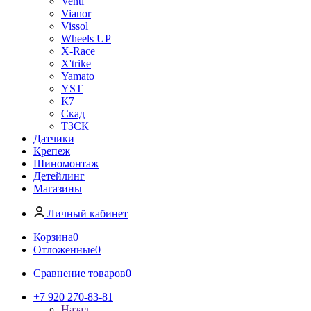
Venti
Vianor
Vissol
Wheels UP
X-Race
X'trike
Yamato
YST
К7
Скад
ТЗСК
Датчики
Крепеж
Шиномонтаж
Детейлинг
Магазины
Личный кабинет
Корзина
0
Отложенные
0
Сравнение товаров
0
+7 920 270-83-81
Назад