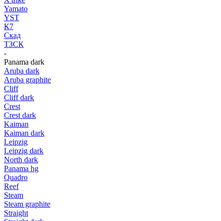
Yamato
YST
К7
Скад
ТЗСК
-
Panama dark
Aruba dark
Aruba graphite
Cliff
Cliff dark
Crest
Crest dark
Kaiman
Kaiman dark
Leipzig
Leipzig dark
North dark
Panama hg
Quadro
Reef
Steam
Steam graphite
Straight