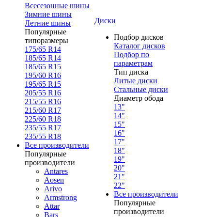
Всесезонные шины
Зимние шины
Диски
Летние шины
Популярные
Подбор дисков
типоразмеры
Каталог дисков
175/65 R14
Подбор по
185/65 R14
параметрам
185/65 R15
Тип диска
195/60 R16
Литые диски
195/65 R15
Стальные диски
205/55 R16
Диаметр обода
215/55 R16
13"
215/60 R17
14"
225/60 R18
15"
235/55 R17
16"
235/55 R18
17"
Все производители
18"
Популярные
19"
производители
20"
Antares
21"
Aosen
22"
Arivo
Все производители
Armstrong
Популярные
Attar
производители
Bars