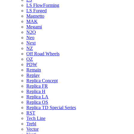
LS FlowForming
LS Forged
Magnetto
MAK
Megami
N2O
Neo
Next
NZ
Off Road Wheels
OZ
PDW
Remain
Replay
Replica Concept
Replica FR
Replica H
Replica LA
Replica OS
Replica TD Special Series
RST
Tech Line
Trebl
Vector