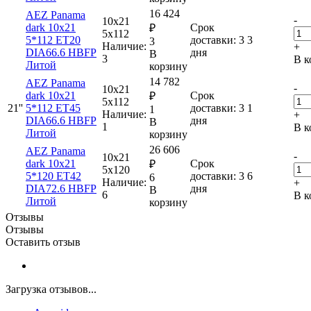
16 424
AEZ Panama
-
10x21
dark 10x21
Срок
₽
5x112
5*112 ET20
доставки: 3
3
3
Наличие:
+
DIA66.6 HBFP
дня
В
3
В к
Литой
корзину
14 782
AEZ Panama
-
10x21
dark 10x21
Срок
₽
5x112
21''
5*112 ET45
доставки: 3
1
1
Наличие:
+
DIA66.6 HBFP
дня
В
1
В к
Литой
корзину
26 606
AEZ Panama
-
10x21
dark 10x21
Срок
₽
5x120
5*120 ET42
доставки: 3
6
6
Наличие:
+
DIA72.6 HBFP
дня
В
6
В к
Литой
корзину
Отзывы
Отзывы
Оставить отзыв
Загрузка отзывов...