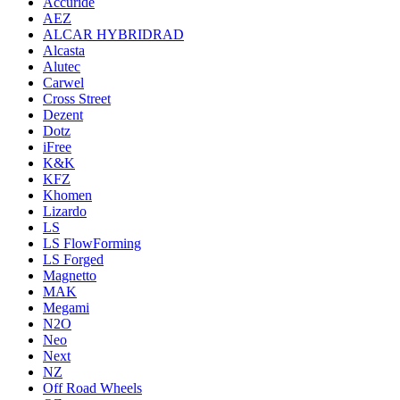
Accuride
AEZ
ALCAR HYBRIDRAD
Alcasta
Alutec
Carwel
Cross Street
Dezent
Dotz
iFree
K&K
KFZ
Khomen
Lizardo
LS
LS FlowForming
LS Forged
Magnetto
MAK
Megami
N2O
Neo
Next
NZ
Off Road Wheels