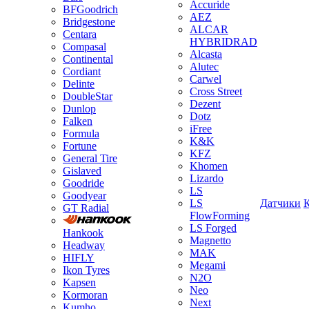
Accuride
BFGoodrich
AEZ
Bridgestone
ALCAR
Centara
HYBRIDRAD
Compasal
Alcasta
Continental
Alutec
Cordiant
Carwel
Delinte
Cross Street
DoubleStar
Dezent
Dunlop
Dotz
Falken
iFree
Formula
K&K
Fortune
KFZ
General Tire
Khomen
Gislaved
Lizardo
Goodride
LS
Goodyear
LS
Датчики
GT Radial
FlowForming
LS Forged
Hankook
Magnetto
Headway
MAK
HIFLY
Megami
Ikon Tyres
N2O
Kapsen
Neo
Kormoran
Next
Kumho