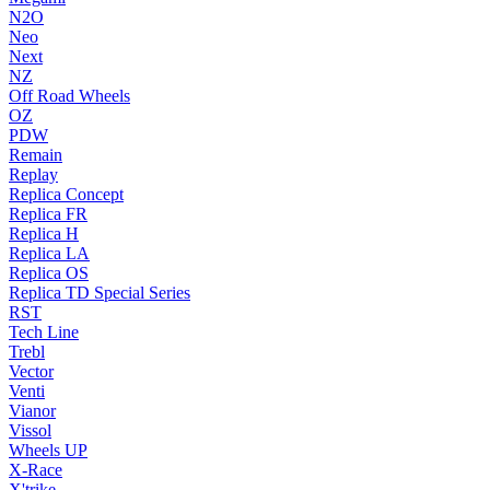
N2O
Neo
Next
NZ
Off Road Wheels
OZ
PDW
Remain
Replay
Replica Concept
Replica FR
Replica H
Replica LA
Replica OS
Replica TD Special Series
RST
Tech Line
Trebl
Vector
Venti
Vianor
Vissol
Wheels UP
X-Race
X'trike