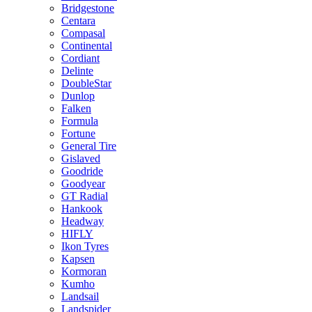
Bridgestone
Centara
Compasal
Continental
Cordiant
Delinte
DoubleStar
Dunlop
Falken
Formula
Fortune
General Tire
Gislaved
Goodride
Goodyear
GT Radial
Hankook
Headway
HIFLY
Ikon Tyres
Kapsen
Kormoran
Kumho
Landsail
Landspider