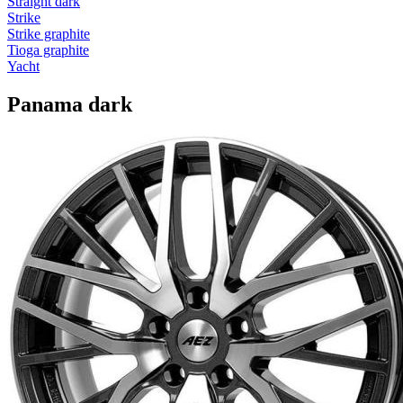
Straight dark
Strike
Strike graphite
Tioga graphite
Yacht
Panama dark