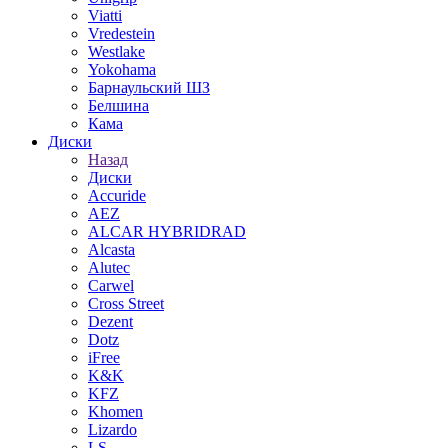
Viatti
Vredestein
Westlake
Yokohama
Барнаульский ШЗ
Белшина
Кама
Диски
Назад
Диски
Accuride
AEZ
ALCAR HYBRIDRAD
Alcasta
Alutec
Carwel
Cross Street
Dezent
Dotz
iFree
K&K
KFZ
Khomen
Lizardo
LS