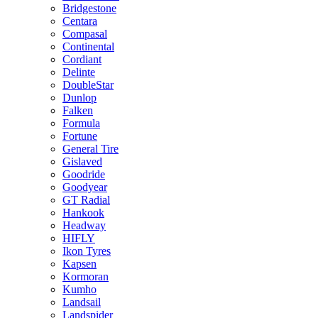
Bridgestone
Centara
Compasal
Continental
Cordiant
Delinte
DoubleStar
Dunlop
Falken
Formula
Fortune
General Tire
Gislaved
Goodride
Goodyear
GT Radial
Hankook
Headway
HIFLY
Ikon Tyres
Kapsen
Kormoran
Kumho
Landsail
Landspider