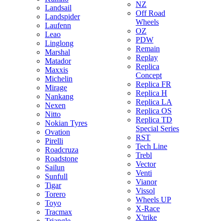
NZ
Landsail
Off Road
Landspider
Wheels
Laufenn
OZ
Leao
PDW
Linglong
Remain
Marshal
Replay
Matador
Replica
Maxxis
Concept
Michelin
Replica FR
Mirage
Replica H
Nankang
Replica LA
Nexen
Replica OS
Nitto
Replica TD
Nokian Tyres
Special Series
Ovation
RST
Pirelli
Tech Line
Roadcruza
Trebl
Roadstone
Vector
Sailun
Venti
Sunfull
Vianor
Tigar
Vissol
Torero
Wheels UP
Toyo
X-Race
Tracmax
X'trike
Triangle