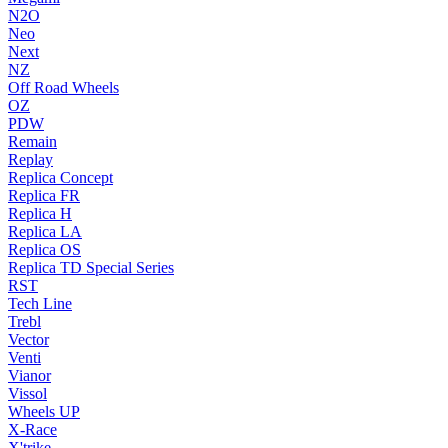
N2O
Neo
Next
NZ
Off Road Wheels
OZ
PDW
Remain
Replay
Replica Concept
Replica FR
Replica H
Replica LA
Replica OS
Replica TD Special Series
RST
Tech Line
Trebl
Vector
Venti
Vianor
Vissol
Wheels UP
X-Race
X'trike