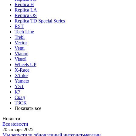
Replica H
Replica LA
Replica OS
Replica TD Special Series
RST
Tech Line
Trebl
Vector
Venti
Vianor
Vissol
Wheels UP
X-Race
X'trike
Yamato
YST
К7
Скад
ТЗСК
Показать все
Новости
Все новости
20 января 2025
Мы запустили обновленный интернет-магазин