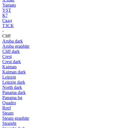
Yamato
YST
К7
Скад
ТЗСК
-
Cliff
Aruba dark
Aruba graphite
Cliff dark
Crest
Crest dark
Kaiman
Kaiman dark
Leipzig
Leipzig dark
North dark
Panama dark
Panama hg
Quadro
Reef
Steam
Steam graphite
Straight