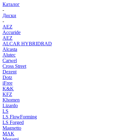
Каталог
-
Диски
-
AEZ
Accuride
AEZ
ALCAR HYBRIDRAD
Alcasta
Alutec
Carwel
Cross Street
Dezent
Dotz
iFree
K&K
KFZ
Khomen
Lizardo
LS
LS FlowForming
LS Forged
Magnetto
MAK
Megami