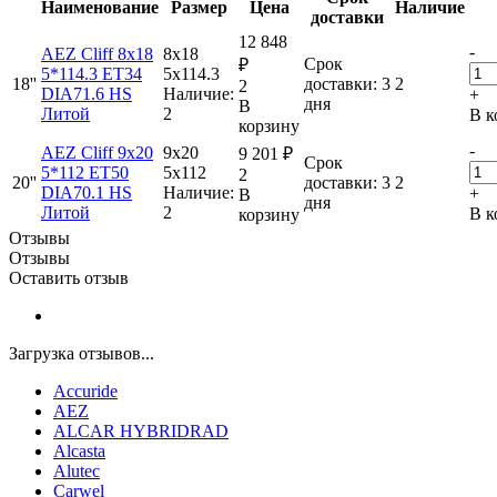
Наименование
Размер
Цена
Наличие
доставки
12 848
-
AEZ Cliff 8x18
8x18
Срок
₽
5*114.3 ET34
5x114.3
18''
доставки: 3
2
2
DIA71.6 HS
Наличие:
+
дня
В
Литой
2
В к
корзину
-
AEZ Cliff 9x20
9x20
9 201
₽
Срок
5*112 ET50
5x112
2
20''
доставки: 3
2
DIA70.1 HS
Наличие:
+
В
дня
Литой
2
В к
корзину
Отзывы
Отзывы
Оставить отзыв
Загрузка отзывов...
Accuride
AEZ
ALCAR HYBRIDRAD
Alcasta
Alutec
Carwel