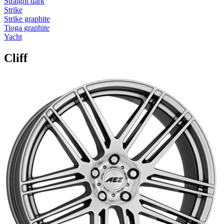
Straight dark
Strike
Strike graphite
Tioga graphite
Yacht
Cliff