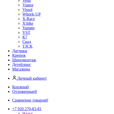
Venti
Vianor
Vissol
Wheels UP
X-Race
X'trike
Yamato
YST
К7
Скад
ТЗСК
Датчики
Крепеж
Шиномонтаж
Детейлинг
Магазины
Личный кабинет
Корзина
0
Отложенные
0
Сравнение товаров
0
+7 920 270-83-81
Назад