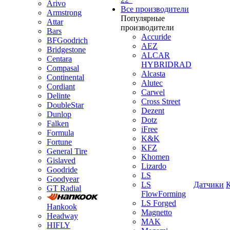
Arivo
Все производители
Armstrong
Популярные
Attar
производители
Bars
Accuride
BFGoodrich
AEZ
Bridgestone
ALCAR
Centara
HYBRIDRAD
Compasal
Alcasta
Continental
Alutec
Cordiant
Carwel
Delinte
Cross Street
DoubleStar
Dezent
Dunlop
Dotz
Falken
iFree
Formula
K&K
Fortune
KFZ
General Tire
Khomen
Gislaved
Lizardo
Goodride
LS
Goodyear
LS
Датчики
GT Radial
FlowForming
LS Forged
Hankook
Magnetto
Headway
MAK
HIFLY