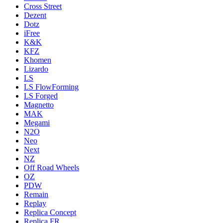
Cross Street
Dezent
Dotz
iFree
K&K
KFZ
Khomen
Lizardo
LS
LS FlowForming
LS Forged
Magnetto
MAK
Megami
N2O
Neo
Next
NZ
Off Road Wheels
OZ
PDW
Remain
Replay
Replica Concept
Replica FR