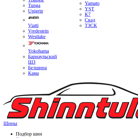
Yamato
Tunga
YST
Unigrip
К7
Скад
Viatti
ТЗСК
Vredestein
Westlake
Yokohama
Барнаульский
ШЗ
Белшина
Кама
Шины
Подбор шин