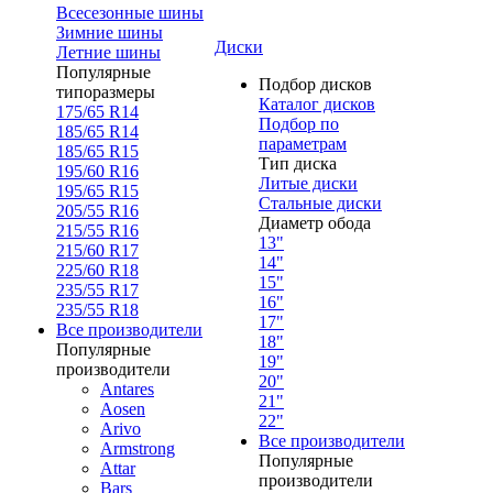
Всесезонные шины
Зимние шины
Диски
Летние шины
Популярные
Подбор дисков
типоразмеры
Каталог дисков
175/65 R14
Подбор по
185/65 R14
параметрам
185/65 R15
Тип диска
195/60 R16
Литые диски
195/65 R15
Стальные диски
205/55 R16
Диаметр обода
215/55 R16
13"
215/60 R17
14"
225/60 R18
15"
235/55 R17
16"
235/55 R18
17"
Все производители
18"
Популярные
19"
производители
20"
Antares
21"
Aosen
22"
Arivo
Все производители
Armstrong
Популярные
Attar
производители
Bars