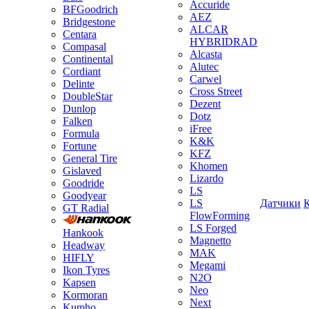
Accuride
BFGoodrich
AEZ
Bridgestone
ALCAR
Centara
HYBRIDRAD
Compasal
Alcasta
Continental
Alutec
Cordiant
Carwel
Delinte
Cross Street
DoubleStar
Dezent
Dunlop
Dotz
Falken
iFree
Formula
K&K
Fortune
KFZ
General Tire
Khomen
Gislaved
Lizardo
Goodride
LS
Goodyear
LS
Датчики
GT Radial
FlowForming
LS Forged
Hankook
Magnetto
Headway
MAK
HIFLY
Megami
Ikon Tyres
N2O
Kapsen
Neo
Kormoran
Next
Kumho