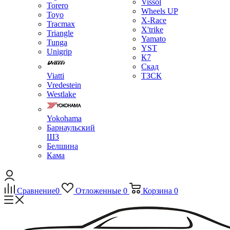
Vissol
Torero
Wheels UP
Toyo
X-Race
Tracmax
X'trike
Triangle
Yamato
Tunga
YST
Unigrip
К7
Скад
Viatti
ТЗСК
Vredestein
Westlake
Yokohama
Барнаульский
ШЗ
Белшина
Кама
Сравнение
0
Отложенные
0
Корзина
0