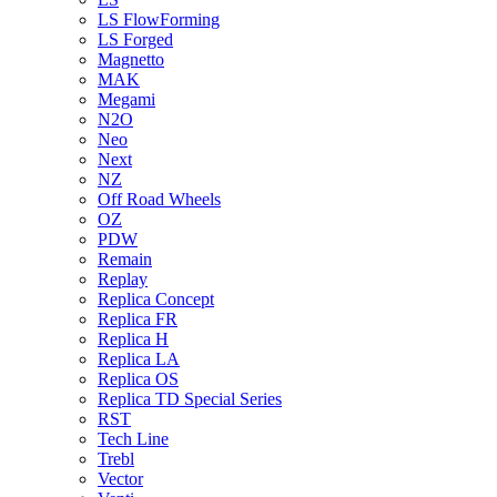
LS FlowForming
LS Forged
Magnetto
MAK
Megami
N2O
Neo
Next
NZ
Off Road Wheels
OZ
PDW
Remain
Replay
Replica Concept
Replica FR
Replica H
Replica LA
Replica OS
Replica TD Special Series
RST
Tech Line
Trebl
Vector