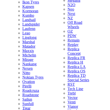
Megami
Ikon Tyres
N2O
Kapsen
Neo
Kormoran
Next
Kumho
NZ
Landsail
Off Road
Landspider
Wheels
Laufenn
OZ
Leao
PDW
Linglong
Remain
Marshal
Replay
Matador
Replica
Maxxis
Concept
Michelin
Replica FR
Mirage
Replica H
Nankang
Replica LA
Nexen
Replica OS
Nitto
Replica TD
Nokian Tyres
Special Series
Ovation
RST
Pirelli
Tech Line
Roadcruza
Trebl
Roadstone
Vector
Sailun
Venti
Sunfull
Vianor
Tigar