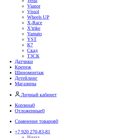
Venti
Vianor
Vissol
Wheels UP
X-Race
X'trike
Yamato
YST
К7
Скад
ТЗСК
Датчики
Крепеж
Шиномонтаж
Детейлинг
Магазины
Личный кабинет
Корзина
0
Отложенные
0
Сравнение товаров
0
+7 920 270-83-81
Назад