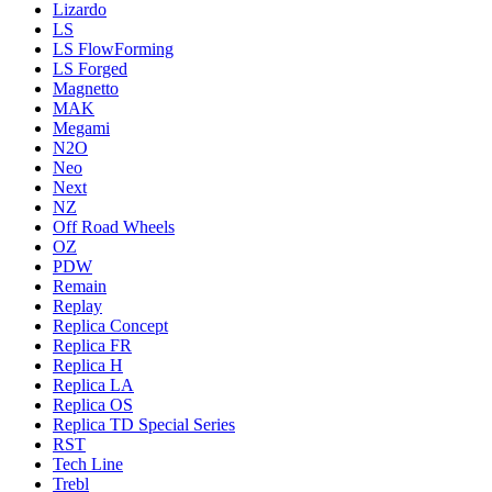
Lizardo
LS
LS FlowForming
LS Forged
Magnetto
MAK
Megami
N2O
Neo
Next
NZ
Off Road Wheels
OZ
PDW
Remain
Replay
Replica Concept
Replica FR
Replica H
Replica LA
Replica OS
Replica TD Special Series
RST
Tech Line
Trebl