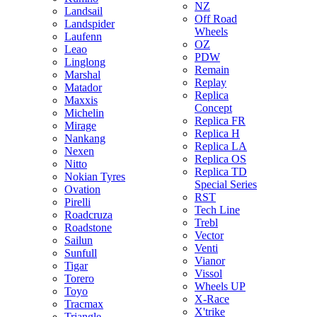
NZ
Landsail
Off Road
Landspider
Wheels
Laufenn
OZ
Leao
PDW
Linglong
Remain
Marshal
Replay
Matador
Replica
Maxxis
Concept
Michelin
Replica FR
Mirage
Replica H
Nankang
Replica LA
Nexen
Replica OS
Nitto
Replica TD
Nokian Tyres
Special Series
Ovation
RST
Pirelli
Tech Line
Roadcruza
Trebl
Roadstone
Vector
Sailun
Venti
Sunfull
Vianor
Tigar
Vissol
Torero
Wheels UP
Toyo
X-Race
Tracmax
X'trike
Triangle