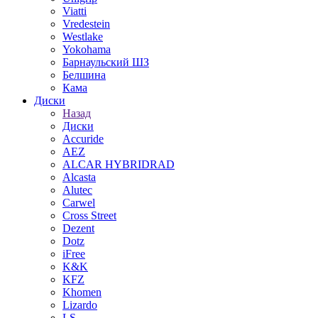
Viatti
Vredestein
Westlake
Yokohama
Барнаульский ШЗ
Белшина
Кама
Диски
Назад
Диски
Accuride
AEZ
ALCAR HYBRIDRAD
Alcasta
Alutec
Carwel
Cross Street
Dezent
Dotz
iFree
K&K
KFZ
Khomen
Lizardo
LS