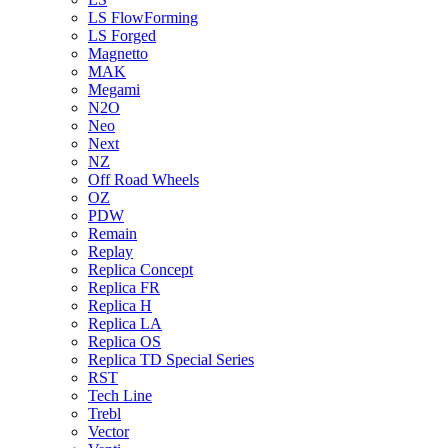
LS FlowForming
LS Forged
Magnetto
MAK
Megami
N2O
Neo
Next
NZ
Off Road Wheels
OZ
PDW
Remain
Replay
Replica Concept
Replica FR
Replica H
Replica LA
Replica OS
Replica TD Special Series
RST
Tech Line
Trebl
Vector