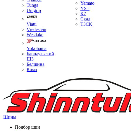
Yamato
Tunga
YST
Unigrip
К7
Скад
Viatti
ТЗСК
Vredestein
Westlake
Yokohama
Барнаульский
ШЗ
Белшина
Кама
Шины
Подбор шин