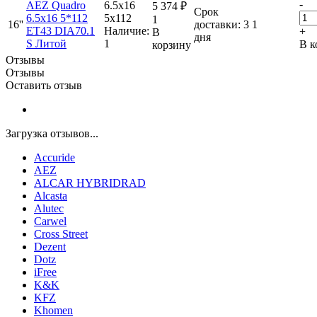
-
AEZ Quadro
6.5x16
5 374
₽
Срок
6.5x16 5*112
5x112
1
16''
доставки: 3
1
ET43 DIA70.1
Наличие:
+
В
дня
S Литой
1
В к
корзину
Отзывы
Отзывы
Оставить отзыв
Загрузка отзывов...
Accuride
AEZ
ALCAR HYBRIDRAD
Alcasta
Alutec
Carwel
Cross Street
Dezent
Dotz
iFree
K&K
KFZ
Khomen