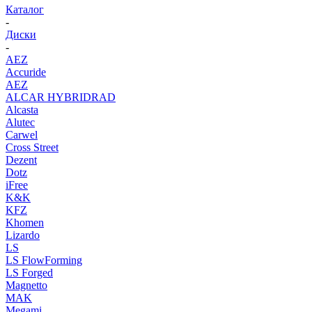
Каталог
-
Диски
-
AEZ
Accuride
AEZ
ALCAR HYBRIDRAD
Alcasta
Alutec
Carwel
Cross Street
Dezent
Dotz
iFree
K&K
KFZ
Khomen
Lizardo
LS
LS FlowForming
LS Forged
Magnetto
MAK
Megami