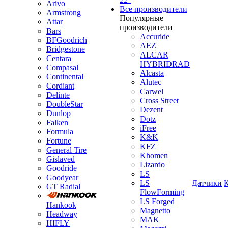
Arivo
Все производители
Armstrong
Популярные
Attar
производители
Bars
Accuride
BFGoodrich
AEZ
Bridgestone
ALCAR
Centara
HYBRIDRAD
Compasal
Alcasta
Continental
Alutec
Cordiant
Carwel
Delinte
Cross Street
DoubleStar
Dezent
Dunlop
Dotz
Falken
iFree
Formula
K&K
Fortune
KFZ
General Tire
Khomen
Gislaved
Lizardo
Goodride
LS
Goodyear
LS
Датчики
GT Radial
FlowForming
LS Forged
Hankook
Magnetto
Headway
MAK
HIFLY