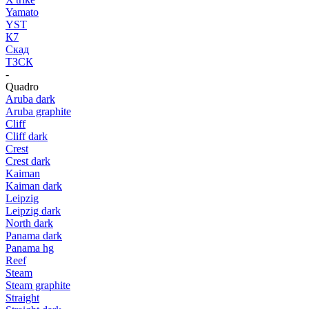
Yamato
YST
К7
Скад
ТЗСК
-
Quadro
Aruba dark
Aruba graphite
Cliff
Cliff dark
Crest
Crest dark
Kaiman
Kaiman dark
Leipzig
Leipzig dark
North dark
Panama dark
Panama hg
Reef
Steam
Steam graphite
Straight