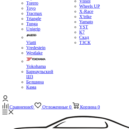
Vissol
Torero
Wheels UP
Toyo
X-Race
Tracmax
X'trike
Triangle
Yamato
Tunga
YST
Unigrip
К7
Скад
Viatti
ТЗСК
Vredestein
Westlake
Yokohama
Барнаульский
ШЗ
Белшина
Кама
Сравнение
0
Отложенные
0
Корзина
0