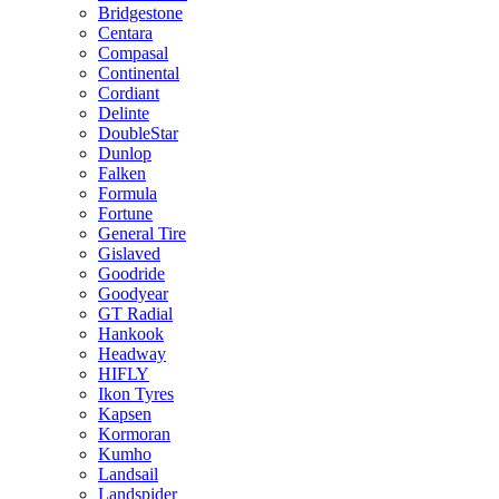
Bridgestone
Centara
Compasal
Continental
Cordiant
Delinte
DoubleStar
Dunlop
Falken
Formula
Fortune
General Tire
Gislaved
Goodride
Goodyear
GT Radial
Hankook
Headway
HIFLY
Ikon Tyres
Kapsen
Kormoran
Kumho
Landsail
Landspider