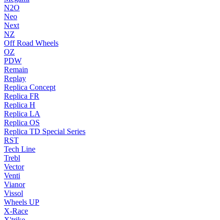
N2O
Neo
Next
NZ
Off Road Wheels
OZ
PDW
Remain
Replay
Replica Concept
Replica FR
Replica H
Replica LA
Replica OS
Replica TD Special Series
RST
Tech Line
Trebl
Vector
Venti
Vianor
Vissol
Wheels UP
X-Race
X'trike