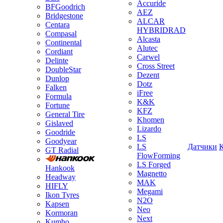
Accuride
BFGoodrich
AEZ
Bridgestone
ALCAR
Centara
HYBRIDRAD
Compasal
Alcasta
Continental
Alutec
Cordiant
Carwel
Delinte
Cross Street
DoubleStar
Dezent
Dunlop
Dotz
Falken
iFree
Formula
K&K
Fortune
KFZ
General Tire
Khomen
Gislaved
Lizardo
Goodride
LS
Goodyear
LS
Датчики
GT Radial
FlowForming
LS Forged
Hankook
Magnetto
Headway
MAK
HIFLY
Megami
Ikon Tyres
N2O
Kapsen
Neo
Kormoran
Next
Kumho