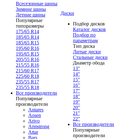
Всесезонные шины
Зимние шины
Диски
Летние шины
Популярные
Подбор дисков
типоразмеры
Каталог дисков
175/65 R14
Подбор по
185/65 R14
параметрам
185/65 R15
Тип диска
195/60 R16
Литые диски
195/65 R15
Стальные диски
205/55 R16
Диаметр обода
215/55 R16
13"
215/60 R17
14"
225/60 R18
15"
235/55 R17
16"
235/55 R18
17"
Все производители
18"
Популярные
19"
производители
20"
Antares
21"
Aosen
22"
Arivo
Все производители
Armstrong
Популярные
Attar
производители
Bars