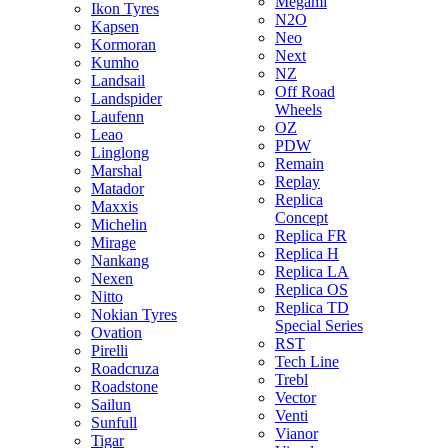
Megami
Ikon Tyres
N2O
Kapsen
Neo
Kormoran
Next
Kumho
NZ
Landsail
Off Road
Landspider
Wheels
Laufenn
OZ
Leao
PDW
Linglong
Remain
Marshal
Replay
Matador
Replica
Maxxis
Concept
Michelin
Replica FR
Mirage
Replica H
Nankang
Replica LA
Nexen
Replica OS
Nitto
Replica TD
Nokian Tyres
Special Series
Ovation
RST
Pirelli
Tech Line
Roadcruza
Trebl
Roadstone
Vector
Sailun
Venti
Sunfull
Vianor
Tigar