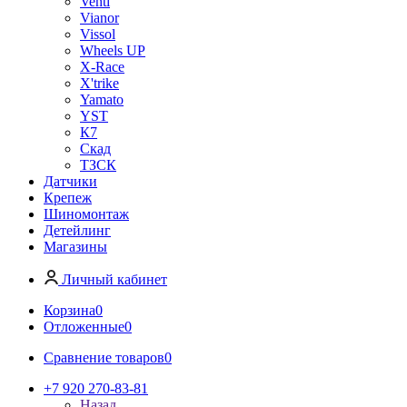
Venti
Vianor
Vissol
Wheels UP
X-Race
X'trike
Yamato
YST
К7
Скад
ТЗСК
Датчики
Крепеж
Шиномонтаж
Детейлинг
Магазины
Личный кабинет
Корзина
0
Отложенные
0
Сравнение товаров
0
+7 920 270-83-81
Назад