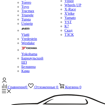
Vissol
Torero
Wheels UP
Toyo
X-Race
Tracmax
X'trike
Triangle
Yamato
Tunga
YST
Unigrip
К7
Скад
Viatti
ТЗСК
Vredestein
Westlake
Yokohama
Барнаульский
ШЗ
Белшина
Кама
Сравнение
0
Отложенные
0
Корзина
0