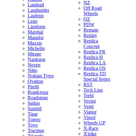
NZ
Landsail
Off Road
Landspider
Wheels
Laufenn
OZ
Leao
PDW
Linglong
Remain
Marshal
Replay
Matador
Replica
Maxxis
Concept
Michelin
Replica FR
Mirage
Replica H
Nankang
Replica LA
Nexen
Replica OS
Nitto
Replica TD
Nokian Tyres
Special Series
Ovation
RST
Pirelli
Tech Line
Roadcruza
Trebl
Roadstone
Vector
Sailun
Venti
Sunfull
Vianor
Tigar
Vissol
Torero
Wheels UP
Toyo
X-Race
Tracmax
X'trike
Triangle