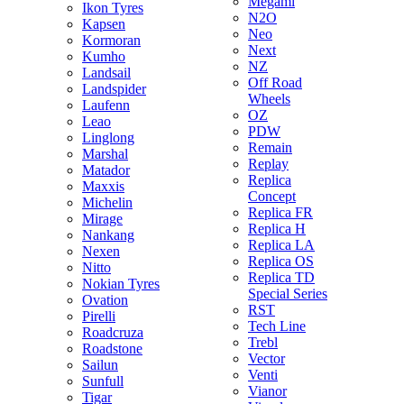
Megami
Ikon Tyres
N2O
Kapsen
Neo
Kormoran
Next
Kumho
NZ
Landsail
Off Road
Landspider
Wheels
Laufenn
OZ
Leao
PDW
Linglong
Remain
Marshal
Replay
Matador
Replica
Maxxis
Concept
Michelin
Replica FR
Mirage
Replica H
Nankang
Replica LA
Nexen
Replica OS
Nitto
Replica TD
Nokian Tyres
Special Series
Ovation
RST
Pirelli
Tech Line
Roadcruza
Trebl
Roadstone
Vector
Sailun
Venti
Sunfull
Vianor
Tigar