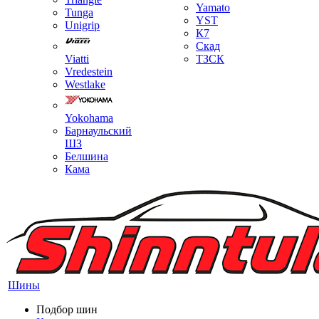
Yamato
Tunga
YST
Unigrip
К7
Скад
Viatti
ТЗСК
Vredestein
Westlake
Yokohama
Барнаульский
ШЗ
Белшина
Кама
Шины
Подбор шин