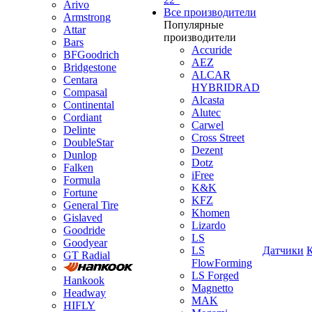
Arivo
Все производители
Armstrong
Популярные
Attar
производители
Bars
Accuride
BFGoodrich
AEZ
Bridgestone
ALCAR
Centara
HYBRIDRAD
Compasal
Alcasta
Continental
Alutec
Cordiant
Carwel
Delinte
Cross Street
DoubleStar
Dezent
Dunlop
Dotz
Falken
iFree
Formula
K&K
Fortune
KFZ
General Tire
Khomen
Gislaved
Lizardo
Goodride
LS
Goodyear
LS
Датчики
GT Radial
FlowForming
LS Forged
Hankook
Magnetto
Headway
MAK
HIFLY