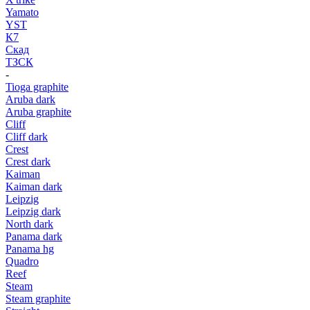
Yamato
YST
К7
Скад
ТЗСК
-
Tioga graphite
Aruba dark
Aruba graphite
Cliff
Cliff dark
Crest
Crest dark
Kaiman
Kaiman dark
Leipzig
Leipzig dark
North dark
Panama dark
Panama hg
Quadro
Reef
Steam
Steam graphite