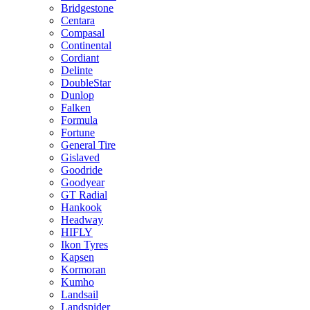
Bridgestone
Centara
Compasal
Continental
Cordiant
Delinte
DoubleStar
Dunlop
Falken
Formula
Fortune
General Tire
Gislaved
Goodride
Goodyear
GT Radial
Hankook
Headway
HIFLY
Ikon Tyres
Kapsen
Kormoran
Kumho
Landsail
Landspider