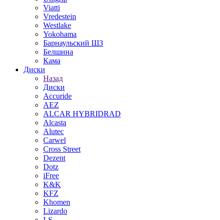
Viatti
Vredestein
Westlake
Yokohama
Барнаульский ШЗ
Белшина
Кама
Диски
Назад
Диски
Accuride
AEZ
ALCAR HYBRIDRAD
Alcasta
Alutec
Carwel
Cross Street
Dezent
Dotz
iFree
K&K
KFZ
Khomen
Lizardo
LS