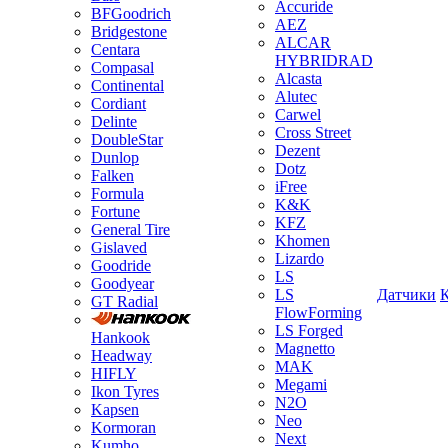
Accuride
BFGoodrich
AEZ
Bridgestone
ALCAR
Centara
HYBRIDRAD
Compasal
Alcasta
Continental
Alutec
Cordiant
Carwel
Delinte
Cross Street
DoubleStar
Dezent
Dunlop
Dotz
Falken
iFree
Formula
K&K
Fortune
KFZ
General Tire
Khomen
Gislaved
Lizardo
Goodride
LS
Goodyear
LS
Датчики
GT Radial
FlowForming
LS Forged
Hankook
Magnetto
Headway
MAK
HIFLY
Megami
Ikon Tyres
N2O
Kapsen
Neo
Kormoran
Next
Kumho