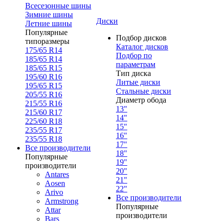
Всесезонные шины
Зимние шины
Диски
Летние шины
Популярные
Подбор дисков
типоразмеры
Каталог дисков
175/65 R14
Подбор по
185/65 R14
параметрам
185/65 R15
Тип диска
195/60 R16
Литые диски
195/65 R15
Стальные диски
205/55 R16
Диаметр обода
215/55 R16
13"
215/60 R17
14"
225/60 R18
15"
235/55 R17
16"
235/55 R18
17"
Все производители
18"
Популярные
19"
производители
20"
Antares
21"
Aosen
22"
Arivo
Все производители
Armstrong
Популярные
Attar
производители
Bars