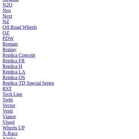
N2O
Neo
Next
NZ
Off Road Wheels
OZ
PDW
Remain
Replay
Replica Concept
Replica FR
Replica H
Replica LA
Replica OS
Replica TD Special Series
RST
Tech Line
Trebl
Vector
Venti
Vianor
Vissol
Wheels UP
X-Race
X'trike