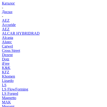
Каталог
-
Диски
-
AEZ
Accuride
AEZ
ALCAR HYBRIDRAD
Alcasta
Alutec
Carwel
Cross Street
Dezent
Dotz
iFree
K&K
KFZ
Khomen
Lizardo
LS
LS FlowForming
LS Forged
Magnetto
MAK
Megami