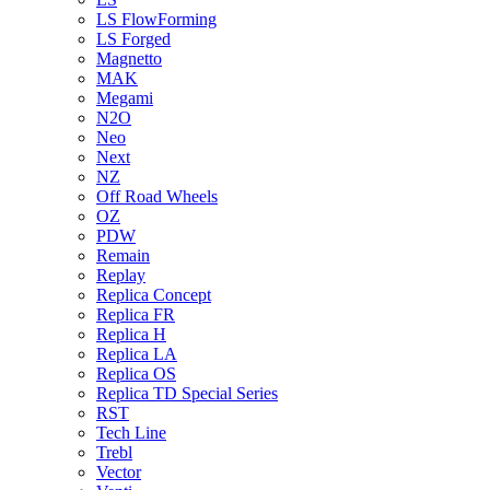
LS FlowForming
LS Forged
Magnetto
MAK
Megami
N2O
Neo
Next
NZ
Off Road Wheels
OZ
PDW
Remain
Replay
Replica Concept
Replica FR
Replica H
Replica LA
Replica OS
Replica TD Special Series
RST
Tech Line
Trebl
Vector