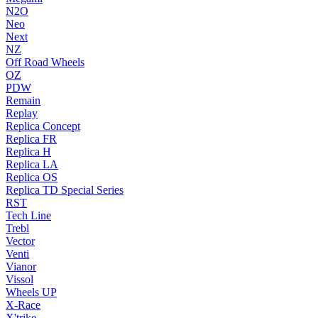
N2O
Neo
Next
NZ
Off Road Wheels
OZ
PDW
Remain
Replay
Replica Concept
Replica FR
Replica H
Replica LA
Replica OS
Replica TD Special Series
RST
Tech Line
Trebl
Vector
Venti
Vianor
Vissol
Wheels UP
X-Race
X'trike