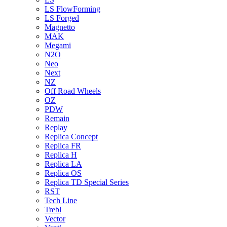
LS FlowForming
LS Forged
Magnetto
MAK
Megami
N2O
Neo
Next
NZ
Off Road Wheels
OZ
PDW
Remain
Replay
Replica Concept
Replica FR
Replica H
Replica LA
Replica OS
Replica TD Special Series
RST
Tech Line
Trebl
Vector