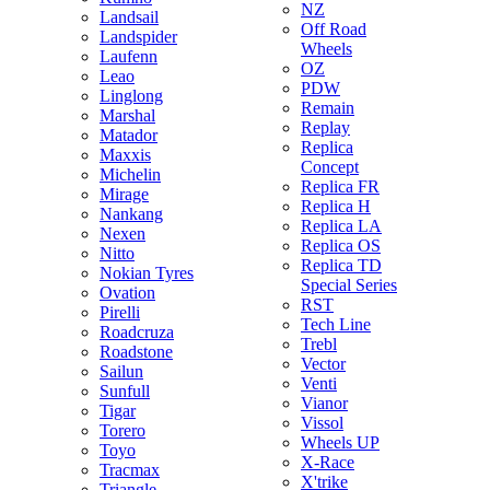
NZ
Landsail
Off Road
Landspider
Wheels
Laufenn
OZ
Leao
PDW
Linglong
Remain
Marshal
Replay
Matador
Replica
Maxxis
Concept
Michelin
Replica FR
Mirage
Replica H
Nankang
Replica LA
Nexen
Replica OS
Nitto
Replica TD
Nokian Tyres
Special Series
Ovation
RST
Pirelli
Tech Line
Roadcruza
Trebl
Roadstone
Vector
Sailun
Venti
Sunfull
Vianor
Tigar
Vissol
Torero
Wheels UP
Toyo
X-Race
Tracmax
X'trike
Triangle