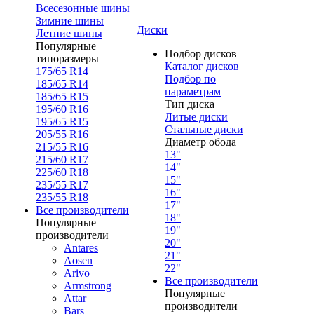
Всесезонные шины
Зимние шины
Диски
Летние шины
Популярные
Подбор дисков
типоразмеры
Каталог дисков
175/65 R14
Подбор по
185/65 R14
параметрам
185/65 R15
Тип диска
195/60 R16
Литые диски
195/65 R15
Стальные диски
205/55 R16
Диаметр обода
215/55 R16
13"
215/60 R17
14"
225/60 R18
15"
235/55 R17
16"
235/55 R18
17"
Все производители
18"
Популярные
19"
производители
20"
Antares
21"
Aosen
22"
Arivo
Все производители
Armstrong
Популярные
Attar
производители
Bars