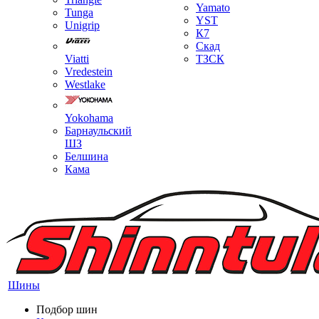
Yamato
Tunga
YST
Unigrip
К7
Скад
Viatti
ТЗСК
Vredestein
Westlake
Yokohama
Барнаульский
ШЗ
Белшина
Кама
Шины
Подбор шин