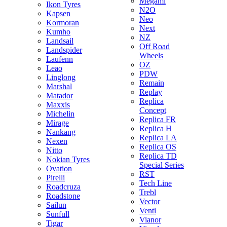
Megami
Ikon Tyres
N2O
Kapsen
Neo
Kormoran
Next
Kumho
NZ
Landsail
Off Road
Landspider
Wheels
Laufenn
OZ
Leao
PDW
Linglong
Remain
Marshal
Replay
Matador
Replica
Maxxis
Concept
Michelin
Replica FR
Mirage
Replica H
Nankang
Replica LA
Nexen
Replica OS
Nitto
Replica TD
Nokian Tyres
Special Series
Ovation
RST
Pirelli
Tech Line
Roadcruza
Trebl
Roadstone
Vector
Sailun
Venti
Sunfull
Vianor
Tigar