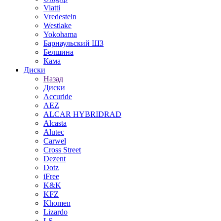
Viatti
Vredestein
Westlake
Yokohama
Барнаульский ШЗ
Белшина
Кама
Диски
Назад
Диски
Accuride
AEZ
ALCAR HYBRIDRAD
Alcasta
Alutec
Carwel
Cross Street
Dezent
Dotz
iFree
K&K
KFZ
Khomen
Lizardo
LS