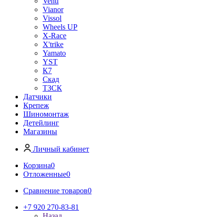
Venti
Vianor
Vissol
Wheels UP
X-Race
X'trike
Yamato
YST
К7
Скад
ТЗСК
Датчики
Крепеж
Шиномонтаж
Детейлинг
Магазины
Личный кабинет
Корзина
0
Отложенные
0
Сравнение товаров
0
+7 920 270-83-81
Назад