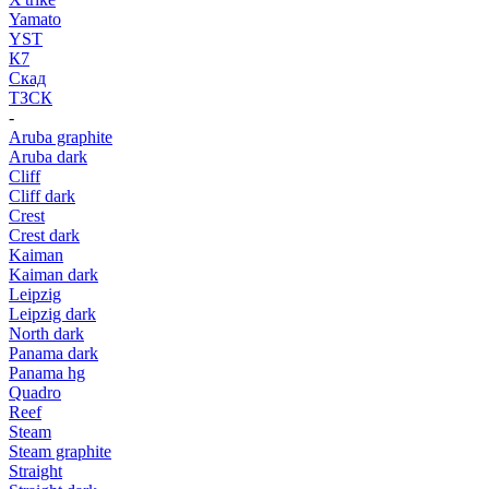
Yamato
YST
К7
Скад
ТЗСК
-
Aruba graphite
Aruba dark
Cliff
Cliff dark
Crest
Crest dark
Kaiman
Kaiman dark
Leipzig
Leipzig dark
North dark
Panama dark
Panama hg
Quadro
Reef
Steam
Steam graphite
Straight