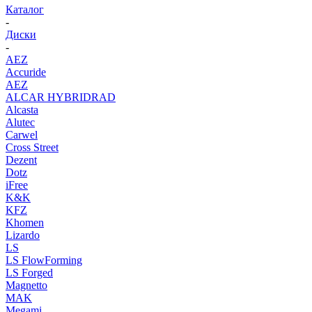
Каталог
-
Диски
-
AEZ
Accuride
AEZ
ALCAR HYBRIDRAD
Alcasta
Alutec
Carwel
Cross Street
Dezent
Dotz
iFree
K&K
KFZ
Khomen
Lizardo
LS
LS FlowForming
LS Forged
Magnetto
MAK
Megami