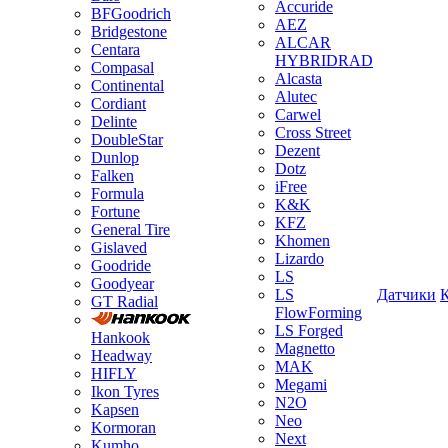
Accuride
BFGoodrich
AEZ
Bridgestone
ALCAR
Centara
HYBRIDRAD
Compasal
Alcasta
Continental
Alutec
Cordiant
Carwel
Delinte
Cross Street
DoubleStar
Dezent
Dunlop
Dotz
Falken
iFree
Formula
K&K
Fortune
KFZ
General Tire
Khomen
Gislaved
Lizardo
Goodride
LS
Goodyear
LS
Датчики
GT Radial
FlowForming
LS Forged
Hankook
Magnetto
Headway
MAK
HIFLY
Megami
Ikon Tyres
N2O
Kapsen
Neo
Kormoran
Next
Kumho