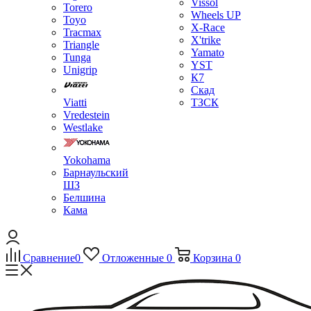
Vissol
Torero
Wheels UP
Toyo
X-Race
Tracmax
X'trike
Triangle
Yamato
Tunga
YST
Unigrip
К7
Скад
Viatti
ТЗСК
Vredestein
Westlake
Yokohama
Барнаульский
ШЗ
Белшина
Кама
Сравнение
0
Отложенные
0
Корзина
0