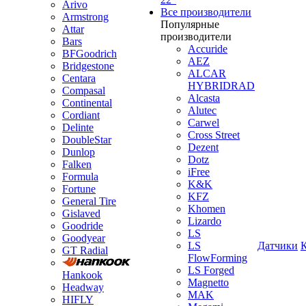
Arivo
Все производители
Armstrong
Популярные
Attar
производители
Bars
Accuride
BFGoodrich
AEZ
Bridgestone
ALCAR
Centara
HYBRIDRAD
Compasal
Alcasta
Continental
Alutec
Cordiant
Carwel
Delinte
Cross Street
DoubleStar
Dezent
Dunlop
Dotz
Falken
iFree
Formula
K&K
Fortune
KFZ
General Tire
Khomen
Gislaved
Lizardo
Goodride
LS
Goodyear
LS
Датчики
GT Radial
FlowForming
LS Forged
Hankook
Magnetto
Headway
MAK
HIFLY