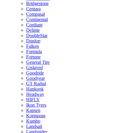
Bridgestone
Centara
Compasal
Continental
Cordiant
Delinte
DoubleStar
Dunlop
Falken
Formula
Fortune
General Tire
Gislaved
Goodride
Goodyear
GT Radial
Hankook
Headway
HIFLY
Ikon Tyres
Kapsen
Kormoran
Kumho
Landsail
Landspider