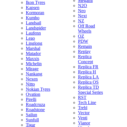
Megami
Ikon Tyres
N2O
Kapsen
Neo
Kormoran
Next
Kumho
NZ
Landsail
Off Road
Landspider
Wheels
Laufenn
OZ
Leao
PDW
Linglong
Remain
Marshal
Replay
Matador
Replica
Maxxis
Concept
Michelin
Replica FR
Mirage
Replica H
Nankang
Replica LA
Nexen
Replica OS
Nitto
Replica TD
Nokian Tyres
Special Series
Ovation
RST
Pirelli
Tech Line
Roadcruza
Trebl
Roadstone
Vector
Sailun
Venti
Sunfull
Vianor
Tigar