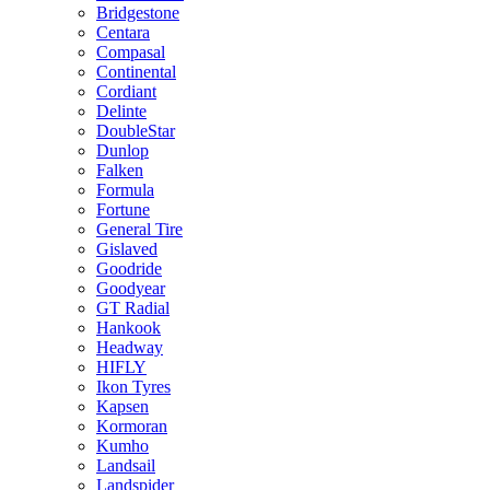
Bridgestone
Centara
Compasal
Continental
Cordiant
Delinte
DoubleStar
Dunlop
Falken
Formula
Fortune
General Tire
Gislaved
Goodride
Goodyear
GT Radial
Hankook
Headway
HIFLY
Ikon Tyres
Kapsen
Kormoran
Kumho
Landsail
Landspider