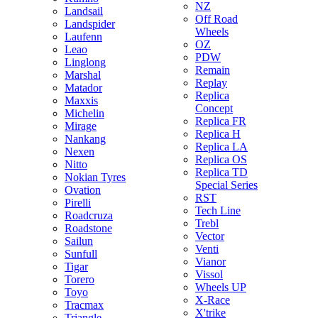
NZ
Landsail
Off Road
Landspider
Wheels
Laufenn
OZ
Leao
PDW
Linglong
Remain
Marshal
Replay
Matador
Replica
Maxxis
Concept
Michelin
Replica FR
Mirage
Replica H
Nankang
Replica LA
Nexen
Replica OS
Nitto
Replica TD
Nokian Tyres
Special Series
Ovation
RST
Pirelli
Tech Line
Roadcruza
Trebl
Roadstone
Vector
Sailun
Venti
Sunfull
Vianor
Tigar
Vissol
Torero
Wheels UP
Toyo
X-Race
Tracmax
X'trike
Triangle