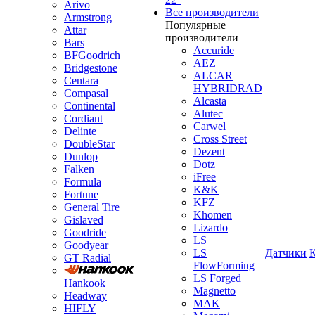
Arivo
Все производители
Armstrong
Популярные
Attar
производители
Bars
Accuride
BFGoodrich
AEZ
Bridgestone
ALCAR
Centara
HYBRIDRAD
Compasal
Alcasta
Continental
Alutec
Cordiant
Carwel
Delinte
Cross Street
DoubleStar
Dezent
Dunlop
Dotz
Falken
iFree
Formula
K&K
Fortune
KFZ
General Tire
Khomen
Gislaved
Lizardo
Goodride
LS
Goodyear
LS
Датчики
GT Radial
FlowForming
LS Forged
Hankook
Magnetto
Headway
MAK
HIFLY