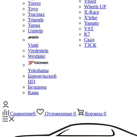
Vissol
Torero
Wheels UP
Toyo
X-Race
Tracmax
X'trike
Triangle
Yamato
Tunga
YST
Unigrip
К7
Скад
Viatti
ТЗСК
Vredestein
Westlake
Yokohama
Барнаульский
ШЗ
Белшина
Кама
Сравнение
0
Отложенные
0
Корзина
0