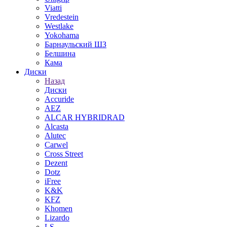
Viatti
Vredestein
Westlake
Yokohama
Барнаульский ШЗ
Белшина
Кама
Диски
Назад
Диски
Accuride
AEZ
ALCAR HYBRIDRAD
Alcasta
Alutec
Carwel
Cross Street
Dezent
Dotz
iFree
K&K
KFZ
Khomen
Lizardo
LS