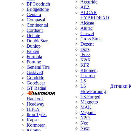
Accuride
BFGoodrich
AEZ
Bridgestone
ALCAR
Centara
HYBRIDRAD
Compasal
Alcasta
Continental
Alutec
Cordiant
Carwel
Delinte
Cross Street
DoubleStar
Dezent
Dunlop
Dotz
Falken
iFree
Formula
K&K
Fortune
KFZ
General Tire
Khomen
Gislaved
Lizardo
Goodride
LS
Goodyear
LS
Датчики
GT Radial
FlowForming
LS Forged
Hankook
Magnetto
Headway
MAK
HIFLY
Megami
Ikon Tyres
N2O
Kapsen
Neo
Kormoran
Next
Kumho