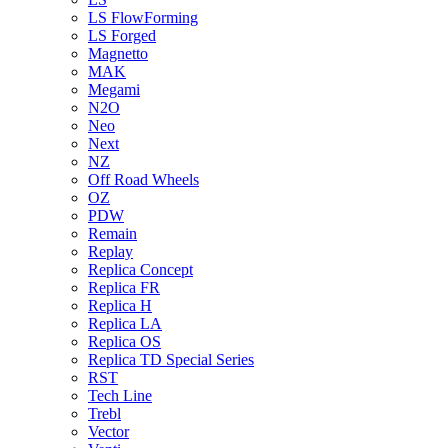
LS FlowForming
LS Forged
Magnetto
MAK
Megami
N2O
Neo
Next
NZ
Off Road Wheels
OZ
PDW
Remain
Replay
Replica Concept
Replica FR
Replica H
Replica LA
Replica OS
Replica TD Special Series
RST
Tech Line
Trebl
Vector