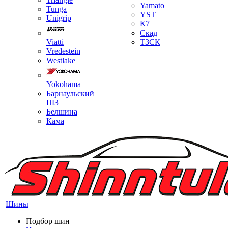
Yamato
Tunga
YST
Unigrip
К7
Скад
Viatti
ТЗСК
Vredestein
Westlake
Yokohama
Барнаульский
ШЗ
Белшина
Кама
Шины
Подбор шин