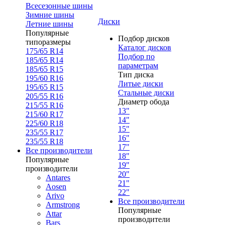
Всесезонные шины
Зимние шины
Диски
Летние шины
Популярные
Подбор дисков
типоразмеры
Каталог дисков
175/65 R14
Подбор по
185/65 R14
параметрам
185/65 R15
Тип диска
195/60 R16
Литые диски
195/65 R15
Стальные диски
205/55 R16
Диаметр обода
215/55 R16
13"
215/60 R17
14"
225/60 R18
15"
235/55 R17
16"
235/55 R18
17"
Все производители
18"
Популярные
19"
производители
20"
Antares
21"
Aosen
22"
Arivo
Все производители
Armstrong
Популярные
Attar
производители
Bars