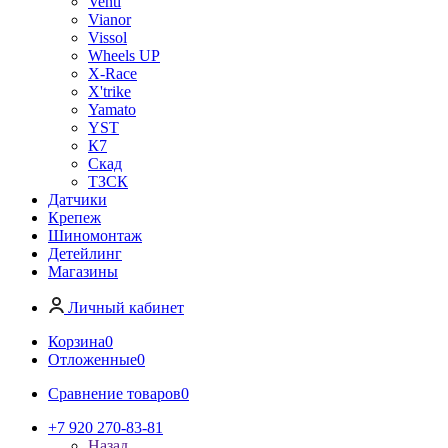
Venti
Vianor
Vissol
Wheels UP
X-Race
X'trike
Yamato
YST
К7
Скад
ТЗСК
Датчики
Крепеж
Шиномонтаж
Детейлинг
Магазины
Личный кабинет
Корзина
0
Отложенные
0
Сравнение товаров
0
+7 920 270-83-81
Назад