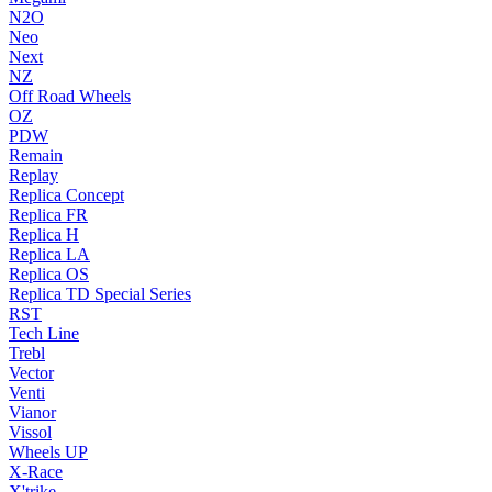
N2O
Neo
Next
NZ
Off Road Wheels
OZ
PDW
Remain
Replay
Replica Concept
Replica FR
Replica H
Replica LA
Replica OS
Replica TD Special Series
RST
Tech Line
Trebl
Vector
Venti
Vianor
Vissol
Wheels UP
X-Race
X'trike