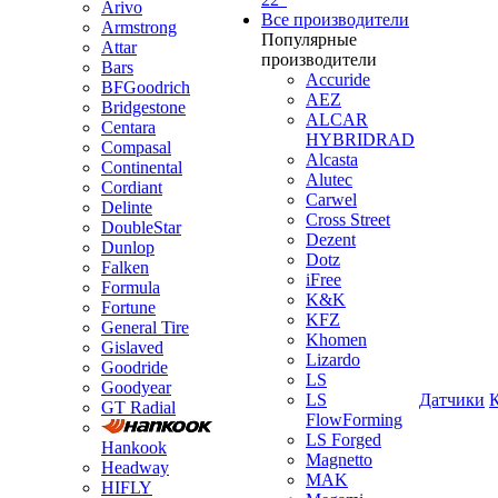
Arivo
Все производители
Armstrong
Популярные
Attar
производители
Bars
Accuride
BFGoodrich
AEZ
Bridgestone
ALCAR
Centara
HYBRIDRAD
Compasal
Alcasta
Continental
Alutec
Cordiant
Carwel
Delinte
Cross Street
DoubleStar
Dezent
Dunlop
Dotz
Falken
iFree
Formula
K&K
Fortune
KFZ
General Tire
Khomen
Gislaved
Lizardo
Goodride
LS
Goodyear
LS
Датчики
GT Radial
FlowForming
LS Forged
Hankook
Magnetto
Headway
MAK
HIFLY