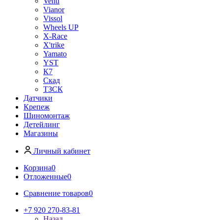
Venti
Vianor
Vissol
Wheels UP
X-Race
X'trike
Yamato
YST
К7
Скад
ТЗСК
Датчики
Крепеж
Шиномонтаж
Детейлинг
Магазины
Личный кабинет
Корзина
0
Отложенные
0
Сравнение товаров
0
+7 920 270-83-81
Назад