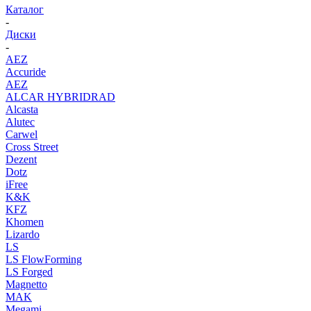
Каталог
-
Диски
-
AEZ
Accuride
AEZ
ALCAR HYBRIDRAD
Alcasta
Alutec
Carwel
Cross Street
Dezent
Dotz
iFree
K&K
KFZ
Khomen
Lizardo
LS
LS FlowForming
LS Forged
Magnetto
MAK
Megami