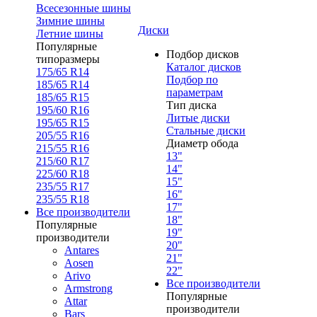
Всесезонные шины
Зимние шины
Диски
Летние шины
Популярные
Подбор дисков
типоразмеры
Каталог дисков
175/65 R14
Подбор по
185/65 R14
параметрам
185/65 R15
Тип диска
195/60 R16
Литые диски
195/65 R15
Стальные диски
205/55 R16
Диаметр обода
215/55 R16
13"
215/60 R17
14"
225/60 R18
15"
235/55 R17
16"
235/55 R18
17"
Все производители
18"
Популярные
19"
производители
20"
Antares
21"
Aosen
22"
Arivo
Все производители
Armstrong
Популярные
Attar
производители
Bars