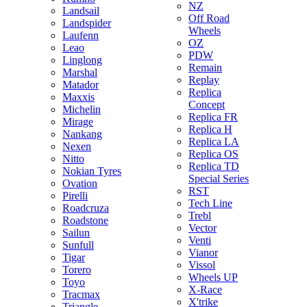
NZ
Landsail
Off Road
Landspider
Wheels
Laufenn
OZ
Leao
PDW
Linglong
Remain
Marshal
Replay
Matador
Replica
Maxxis
Concept
Michelin
Replica FR
Mirage
Replica H
Nankang
Replica LA
Nexen
Replica OS
Nitto
Replica TD
Nokian Tyres
Special Series
Ovation
RST
Pirelli
Tech Line
Roadcruza
Trebl
Roadstone
Vector
Sailun
Venti
Sunfull
Vianor
Tigar
Vissol
Torero
Wheels UP
Toyo
X-Race
Tracmax
X'trike
Triangle