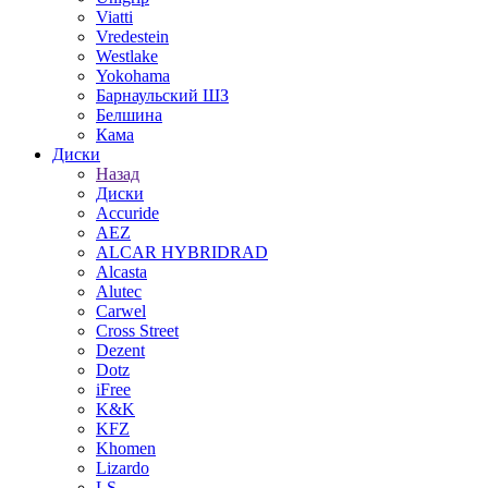
Viatti
Vredestein
Westlake
Yokohama
Барнаульский ШЗ
Белшина
Кама
Диски
Назад
Диски
Accuride
AEZ
ALCAR HYBRIDRAD
Alcasta
Alutec
Carwel
Cross Street
Dezent
Dotz
iFree
K&K
KFZ
Khomen
Lizardo
LS