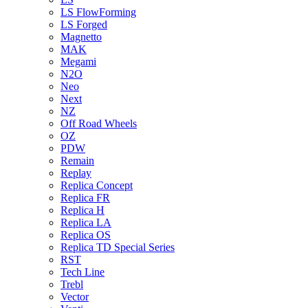
LS FlowForming
LS Forged
Magnetto
MAK
Megami
N2O
Neo
Next
NZ
Off Road Wheels
OZ
PDW
Remain
Replay
Replica Concept
Replica FR
Replica H
Replica LA
Replica OS
Replica TD Special Series
RST
Tech Line
Trebl
Vector