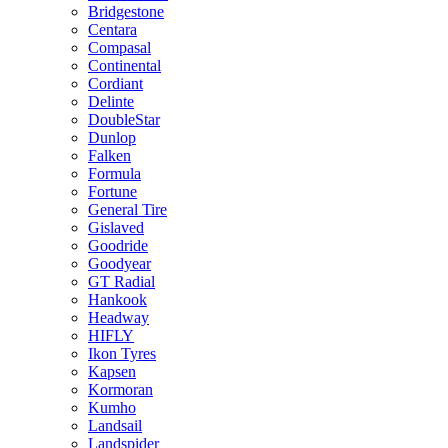
Bridgestone
Centara
Compasal
Continental
Cordiant
Delinte
DoubleStar
Dunlop
Falken
Formula
Fortune
General Tire
Gislaved
Goodride
Goodyear
GT Radial
Hankook
Headway
HIFLY
Ikon Tyres
Kapsen
Kormoran
Kumho
Landsail
Landspider