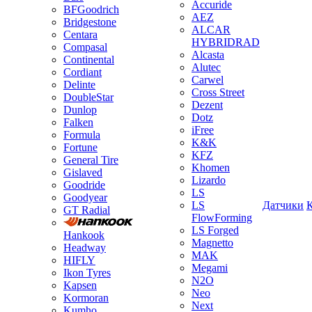
Accuride
BFGoodrich
AEZ
Bridgestone
ALCAR
Centara
HYBRIDRAD
Compasal
Alcasta
Continental
Alutec
Cordiant
Carwel
Delinte
Cross Street
DoubleStar
Dezent
Dunlop
Dotz
Falken
iFree
Formula
K&K
Fortune
KFZ
General Tire
Khomen
Gislaved
Lizardo
Goodride
LS
Goodyear
LS
Датчики
GT Radial
FlowForming
LS Forged
Hankook
Magnetto
Headway
MAK
HIFLY
Megami
Ikon Tyres
N2O
Kapsen
Neo
Kormoran
Next
Kumho