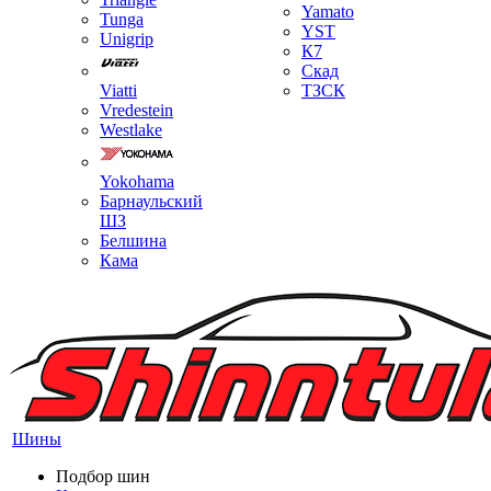
Yamato
Tunga
YST
Unigrip
К7
Скад
Viatti
ТЗСК
Vredestein
Westlake
Yokohama
Барнаульский
ШЗ
Белшина
Кама
Шины
Подбор шин