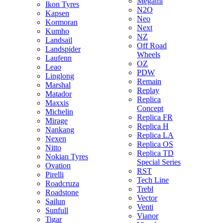
Megami
Ikon Tyres
N2O
Kapsen
Neo
Kormoran
Next
Kumho
NZ
Landsail
Off Road
Landspider
Wheels
Laufenn
OZ
Leao
PDW
Linglong
Remain
Marshal
Replay
Matador
Replica
Maxxis
Concept
Michelin
Replica FR
Mirage
Replica H
Nankang
Replica LA
Nexen
Replica OS
Nitto
Replica TD
Nokian Tyres
Special Series
Ovation
RST
Pirelli
Tech Line
Roadcruza
Trebl
Roadstone
Vector
Sailun
Venti
Sunfull
Vianor
Tigar