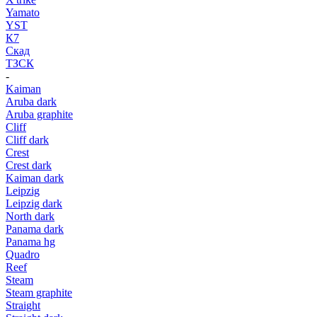
Yamato
YST
К7
Скад
ТЗСК
-
Kaiman
Aruba dark
Aruba graphite
Cliff
Cliff dark
Crest
Crest dark
Kaiman dark
Leipzig
Leipzig dark
North dark
Panama dark
Panama hg
Quadro
Reef
Steam
Steam graphite
Straight