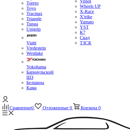
Vissol
Torero
Wheels UP
Toyo
X-Race
Tracmax
X'trike
Triangle
Yamato
Tunga
YST
Unigrip
К7
Скад
Viatti
ТЗСК
Vredestein
Westlake
Yokohama
Барнаульский
ШЗ
Белшина
Кама
Сравнение
0
Отложенные
0
Корзина
0