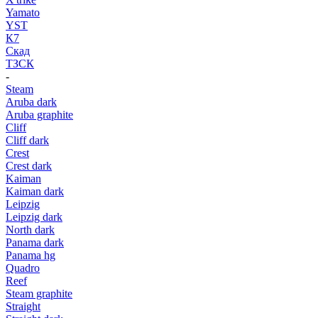
Yamato
YST
К7
Скад
ТЗСК
-
Steam
Aruba dark
Aruba graphite
Cliff
Cliff dark
Crest
Crest dark
Kaiman
Kaiman dark
Leipzig
Leipzig dark
North dark
Panama dark
Panama hg
Quadro
Reef
Steam graphite
Straight