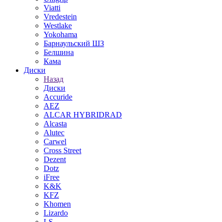
Viatti
Vredestein
Westlake
Yokohama
Барнаульский ШЗ
Белшина
Кама
Диски
Назад
Диски
Accuride
AEZ
ALCAR HYBRIDRAD
Alcasta
Alutec
Carwel
Cross Street
Dezent
Dotz
iFree
K&K
KFZ
Khomen
Lizardo
LS