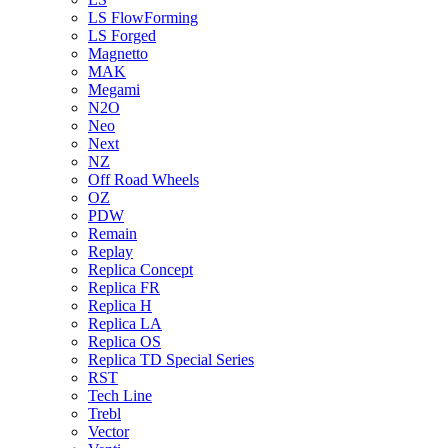
LS FlowForming
LS Forged
Magnetto
MAK
Megami
N2O
Neo
Next
NZ
Off Road Wheels
OZ
PDW
Remain
Replay
Replica Concept
Replica FR
Replica H
Replica LA
Replica OS
Replica TD Special Series
RST
Tech Line
Trebl
Vector