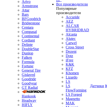
Arivo
Все производители
Armstrong
Популярные
Attar
производители
Bars
Accuride
BFGoodrich
AEZ
Bridgestone
ALCAR
Centara
HYBRIDRAD
Compasal
Alcasta
Continental
Alutec
Cordiant
Carwel
Delinte
Cross Street
DoubleStar
Dezent
Dunlop
Dotz
Falken
iFree
Formula
K&K
Fortune
KFZ
General Tire
Khomen
Gislaved
Lizardo
Goodride
LS
Goodyear
LS
Датчики
GT Radial
FlowForming
LS Forged
Hankook
Magnetto
Headway
MAK
HIFLY