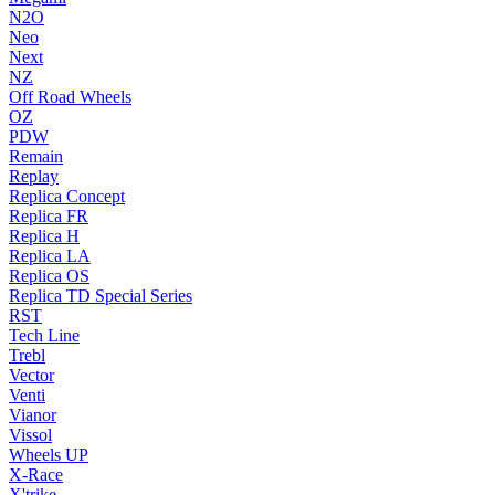
N2O
Neo
Next
NZ
Off Road Wheels
OZ
PDW
Remain
Replay
Replica Concept
Replica FR
Replica H
Replica LA
Replica OS
Replica TD Special Series
RST
Tech Line
Trebl
Vector
Venti
Vianor
Vissol
Wheels UP
X-Race
X'trike