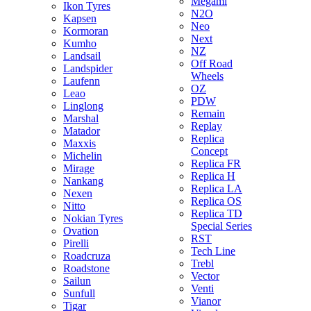
Megami
Ikon Tyres
N2O
Kapsen
Neo
Kormoran
Next
Kumho
NZ
Landsail
Off Road
Landspider
Wheels
Laufenn
OZ
Leao
PDW
Linglong
Remain
Marshal
Replay
Matador
Replica
Maxxis
Concept
Michelin
Replica FR
Mirage
Replica H
Nankang
Replica LA
Nexen
Replica OS
Nitto
Replica TD
Nokian Tyres
Special Series
Ovation
RST
Pirelli
Tech Line
Roadcruza
Trebl
Roadstone
Vector
Sailun
Venti
Sunfull
Vianor
Tigar