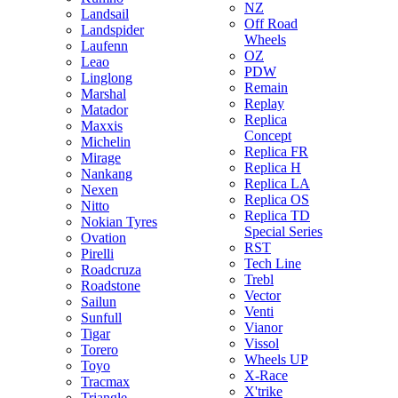
NZ
Landsail
Off Road
Landspider
Wheels
Laufenn
OZ
Leao
PDW
Linglong
Remain
Marshal
Replay
Matador
Replica
Maxxis
Concept
Michelin
Replica FR
Mirage
Replica H
Nankang
Replica LA
Nexen
Replica OS
Nitto
Replica TD
Nokian Tyres
Special Series
Ovation
RST
Pirelli
Tech Line
Roadcruza
Trebl
Roadstone
Vector
Sailun
Venti
Sunfull
Vianor
Tigar
Vissol
Torero
Wheels UP
Toyo
X-Race
Tracmax
X'trike
Triangle