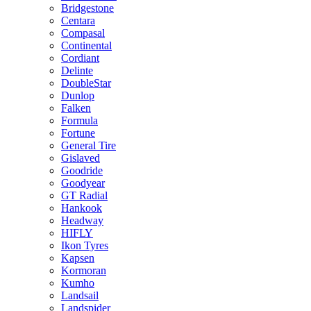
Bridgestone
Centara
Compasal
Continental
Cordiant
Delinte
DoubleStar
Dunlop
Falken
Formula
Fortune
General Tire
Gislaved
Goodride
Goodyear
GT Radial
Hankook
Headway
HIFLY
Ikon Tyres
Kapsen
Kormoran
Kumho
Landsail
Landspider