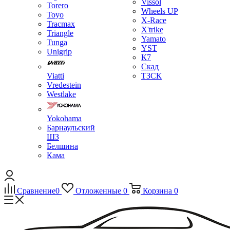
Vissol
Torero
Wheels UP
Toyo
X-Race
Tracmax
X'trike
Triangle
Yamato
Tunga
YST
Unigrip
К7
Скад
Viatti
ТЗСК
Vredestein
Westlake
Yokohama
Барнаульский
ШЗ
Белшина
Кама
Сравнение
0
Отложенные
0
Корзина
0