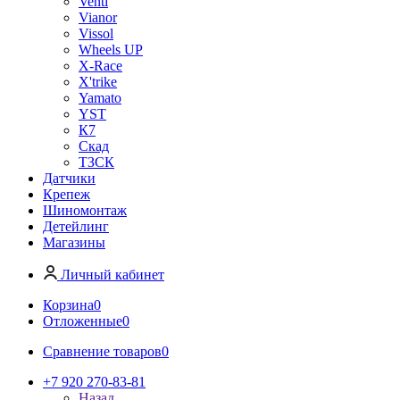
Venti
Vianor
Vissol
Wheels UP
X-Race
X'trike
Yamato
YST
К7
Скад
ТЗСК
Датчики
Крепеж
Шиномонтаж
Детейлинг
Магазины
Личный кабинет
Корзина
0
Отложенные
0
Сравнение товаров
0
+7 920 270-83-81
Назад