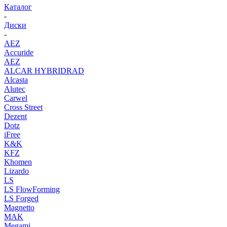
Каталог
-
Диски
-
AEZ
Accuride
AEZ
ALCAR HYBRIDRAD
Alcasta
Alutec
Carwel
Cross Street
Dezent
Dotz
iFree
K&K
KFZ
Khomen
Lizardo
LS
LS FlowForming
LS Forged
Magnetto
MAK
Megami