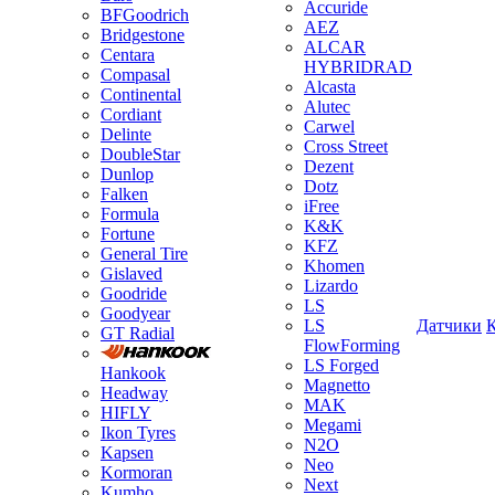
Accuride
BFGoodrich
AEZ
Bridgestone
ALCAR
Centara
HYBRIDRAD
Compasal
Alcasta
Continental
Alutec
Cordiant
Carwel
Delinte
Cross Street
DoubleStar
Dezent
Dunlop
Dotz
Falken
iFree
Formula
K&K
Fortune
KFZ
General Tire
Khomen
Gislaved
Lizardo
Goodride
LS
Goodyear
LS
Датчики
GT Radial
FlowForming
LS Forged
Hankook
Magnetto
Headway
MAK
HIFLY
Megami
Ikon Tyres
N2O
Kapsen
Neo
Kormoran
Next
Kumho