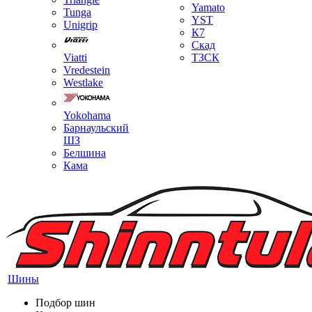
Yamato
Tunga
YST
Unigrip
К7
Скад
Viatti
ТЗСК
Vredestein
Westlake
Yokohama
Барнаульский
ШЗ
Белшина
Кама
Шины
Подбор шин