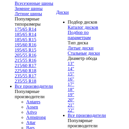
Всесезонные шины
Зимние шины
Диски
Летние шины
Популярные
Подбор дисков
типоразмеры
Каталог дисков
175/65 R14
Подбор по
185/65 R14
параметрам
185/65 R15
Тип диска
195/60 R16
Литые диски
195/65 R15
Стальные диски
205/55 R16
Диаметр обода
215/55 R16
13"
215/60 R17
14"
225/60 R18
15"
235/55 R17
16"
235/55 R18
17"
Все производители
18"
Популярные
19"
производители
20"
Antares
21"
Aosen
22"
Arivo
Все производители
Armstrong
Популярные
Attar
производители
Bars