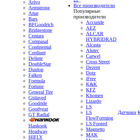
Arivo
Все производители
Armstrong
Популярные
Attar
производители
Bars
Accuride
BFGoodrich
AEZ
Bridgestone
ALCAR
Centara
HYBRIDRAD
Compasal
Alcasta
Continental
Alutec
Cordiant
Carwel
Delinte
Cross Street
DoubleStar
Dezent
Dunlop
Dotz
Falken
iFree
Formula
K&K
Fortune
KFZ
General Tire
Khomen
Gislaved
Lizardo
Goodride
LS
Goodyear
LS
Датчики
GT Radial
FlowForming
LS Forged
Hankook
Magnetto
Headway
MAK
HIFLY