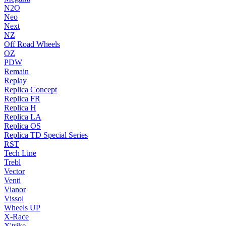
N2O
Neo
Next
NZ
Off Road Wheels
OZ
PDW
Remain
Replay
Replica Concept
Replica FR
Replica H
Replica LA
Replica OS
Replica TD Special Series
RST
Tech Line
Trebl
Vector
Venti
Vianor
Vissol
Wheels UP
X-Race
X'trike