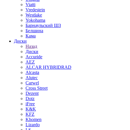
Viatti
Vredestein
Westlake
Yokohama
Барнаульский ШЗ
Белшина
Кама
Диски
Назад
Диски
Accuride
AEZ
ALCAR HYBRIDRAD
Alcasta
Alutec
Carwel
Cross Street
Dezent
Dotz
iFree
K&K
KFZ
Khomen
Lizardo
LS