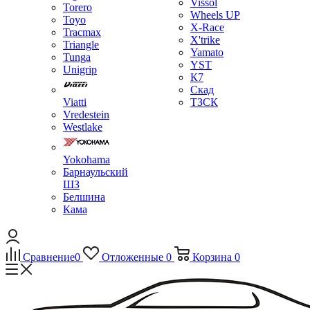
Vissol
Torero
Wheels UP
Toyo
X-Race
Tracmax
X'trike
Triangle
Yamato
Tunga
YST
Unigrip
К7
Скад
Viatti
ТЗСК
Vredestein
Westlake
Yokohama
Барнаульский
ШЗ
Белшина
Кама
Сравнение
0
Отложенные
0
Корзина
0