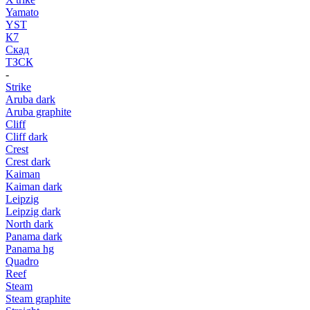
Yamato
YST
К7
Скад
ТЗСК
-
Strike
Aruba dark
Aruba graphite
Cliff
Cliff dark
Crest
Crest dark
Kaiman
Kaiman dark
Leipzig
Leipzig dark
North dark
Panama dark
Panama hg
Quadro
Reef
Steam
Steam graphite