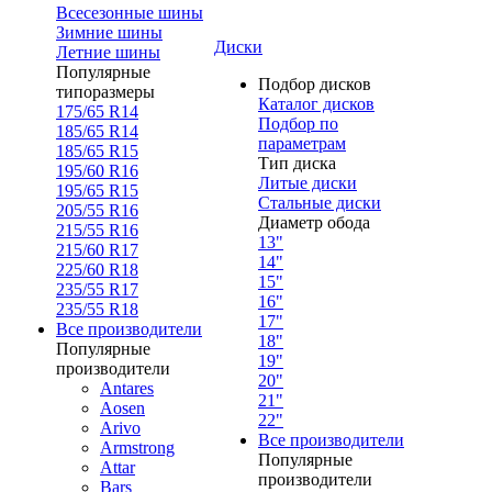
Всесезонные шины
Зимние шины
Диски
Летние шины
Популярные
Подбор дисков
типоразмеры
Каталог дисков
175/65 R14
Подбор по
185/65 R14
параметрам
185/65 R15
Тип диска
195/60 R16
Литые диски
195/65 R15
Стальные диски
205/55 R16
Диаметр обода
215/55 R16
13"
215/60 R17
14"
225/60 R18
15"
235/55 R17
16"
235/55 R18
17"
Все производители
18"
Популярные
19"
производители
20"
Antares
21"
Aosen
22"
Arivo
Все производители
Armstrong
Популярные
Attar
производители
Bars