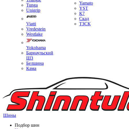
Yamato
Tunga
YST
Unigrip
К7
Скад
Viatti
ТЗСК
Vredestein
Westlake
Yokohama
Барнаульский
ШЗ
Белшина
Кама
Шины
Подбор шин