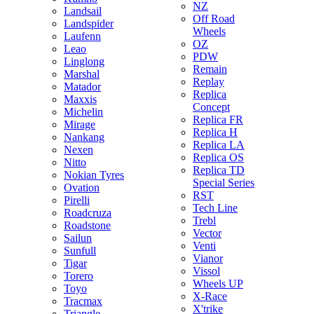
NZ
Landsail
Off Road
Landspider
Wheels
Laufenn
OZ
Leao
PDW
Linglong
Remain
Marshal
Replay
Matador
Replica
Maxxis
Concept
Michelin
Replica FR
Mirage
Replica H
Nankang
Replica LA
Nexen
Replica OS
Nitto
Replica TD
Nokian Tyres
Special Series
Ovation
RST
Pirelli
Tech Line
Roadcruza
Trebl
Roadstone
Vector
Sailun
Venti
Sunfull
Vianor
Tigar
Vissol
Torero
Wheels UP
Toyo
X-Race
Tracmax
X'trike
Triangle