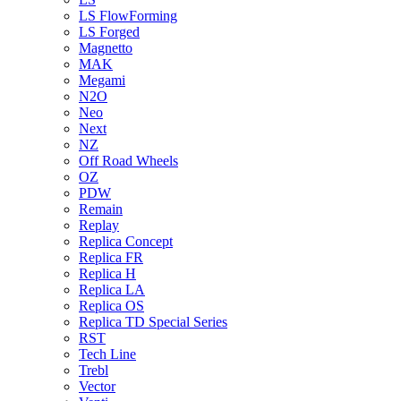
LS FlowForming
LS Forged
Magnetto
MAK
Megami
N2O
Neo
Next
NZ
Off Road Wheels
OZ
PDW
Remain
Replay
Replica Concept
Replica FR
Replica H
Replica LA
Replica OS
Replica TD Special Series
RST
Tech Line
Trebl
Vector