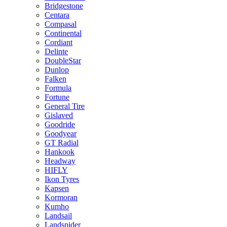
Bridgestone
Centara
Compasal
Continental
Cordiant
Delinte
DoubleStar
Dunlop
Falken
Formula
Fortune
General Tire
Gislaved
Goodride
Goodyear
GT Radial
Hankook
Headway
HIFLY
Ikon Tyres
Kapsen
Kormoran
Kumho
Landsail
Landspider