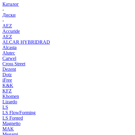
Каталог
-
Диски
-
AEZ
Accuride
AEZ
ALCAR HYBRIDRAD
Alcasta
Alutec
Carwel
Cross Street
Dezent
Dotz
iFree
K&K
KFZ
Khomen
Lizardo
LS
LS FlowForming
LS Forged
Magnetto
MAK
Megami