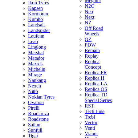
Megami
Ikon Tyres
N2O
Kapsen
Neo
Kormoran
Next
Kumho
NZ
Landsail
Off Road
Landspider
Wheels
Laufenn
OZ
Leao
PDW
Linglong
Remain
Marshal
Replay
Matador
Replica
Maxxis
Concept
Michelin
Replica FR
Mirage
Replica H
Nankang
Replica LA
Nexen
Replica OS
Nitto
Replica TD
Nokian Tyres
Special Series
Ovation
RST
Pirelli
Tech Line
Roadcruza
Trebl
Roadstone
Vector
Sailun
Venti
Sunfull
Vianor
Tigar