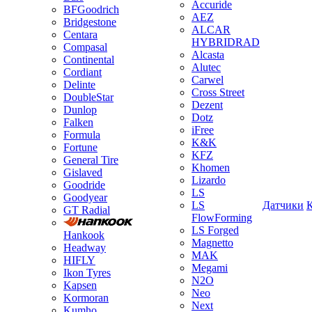
Accuride
BFGoodrich
AEZ
Bridgestone
ALCAR
Centara
HYBRIDRAD
Compasal
Alcasta
Continental
Alutec
Cordiant
Carwel
Delinte
Cross Street
DoubleStar
Dezent
Dunlop
Dotz
Falken
iFree
Formula
K&K
Fortune
KFZ
General Tire
Khomen
Gislaved
Lizardo
Goodride
LS
Goodyear
LS
Датчики
GT Radial
FlowForming
LS Forged
Hankook
Magnetto
Headway
MAK
HIFLY
Megami
Ikon Tyres
N2O
Kapsen
Neo
Kormoran
Next
Kumho