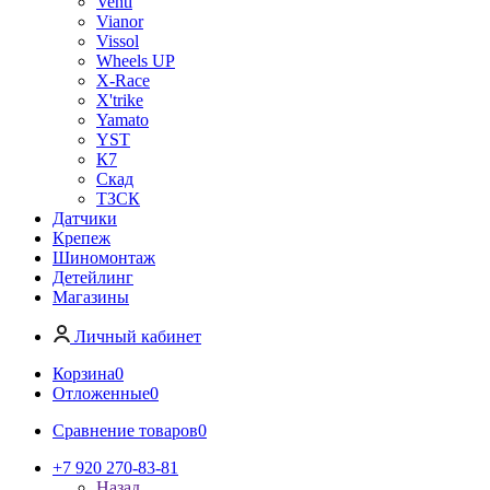
Venti
Vianor
Vissol
Wheels UP
X-Race
X'trike
Yamato
YST
К7
Скад
ТЗСК
Датчики
Крепеж
Шиномонтаж
Детейлинг
Магазины
Личный кабинет
Корзина
0
Отложенные
0
Сравнение товаров
0
+7 920 270-83-81
Назад