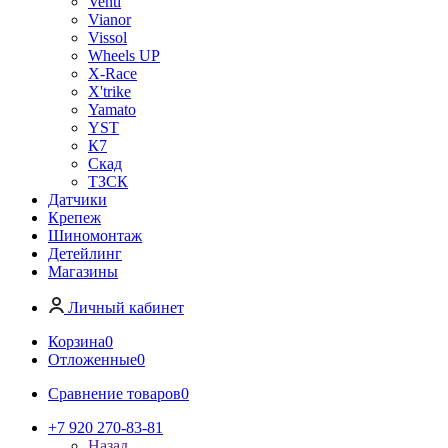
Venti
Vianor
Vissol
Wheels UP
X-Race
X'trike
Yamato
YST
К7
Скад
ТЗСК
Датчики
Крепеж
Шиномонтаж
Детейлинг
Магазины
Личный кабинет
Корзина
0
Отложенные
0
Сравнение товаров
0
+7 920 270-83-81
Назад