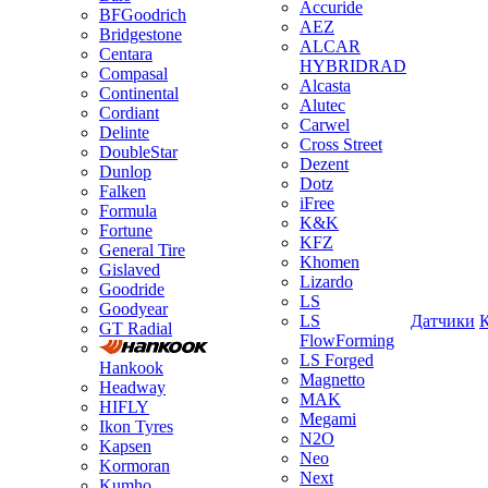
Accuride
BFGoodrich
AEZ
Bridgestone
ALCAR
Centara
HYBRIDRAD
Compasal
Alcasta
Continental
Alutec
Cordiant
Carwel
Delinte
Cross Street
DoubleStar
Dezent
Dunlop
Dotz
Falken
iFree
Formula
K&K
Fortune
KFZ
General Tire
Khomen
Gislaved
Lizardo
Goodride
LS
Goodyear
LS
Датчики
GT Radial
FlowForming
LS Forged
Hankook
Magnetto
Headway
MAK
HIFLY
Megami
Ikon Tyres
N2O
Kapsen
Neo
Kormoran
Next
Kumho