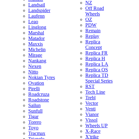
NZ
Landsail
Off Road
Landspider
Wheels
Laufenn
OZ
Leao
PDW
Linglong
Remain
Marshal
Replay
Matador
Replica
Maxxis
Concept
Michelin
Replica FR
Mirage
Replica H
Nankang
Replica LA
Nexen
Replica OS
Nitto
Replica TD
Nokian Tyres
Special Series
Ovation
RST
Pirelli
Tech Line
Roadcruza
Trebl
Roadstone
Vector
Sailun
Venti
Sunfull
Vianor
Tigar
Vissol
Torero
Wheels UP
Toyo
X-Race
Tracmax
X'trike
Triangle