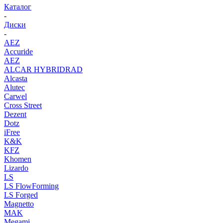
Каталог
-
Диски
-
AEZ
Accuride
AEZ
ALCAR HYBRIDRAD
Alcasta
Alutec
Carwel
Cross Street
Dezent
Dotz
iFree
K&K
KFZ
Khomen
Lizardo
LS
LS FlowForming
LS Forged
Magnetto
MAK
Megami