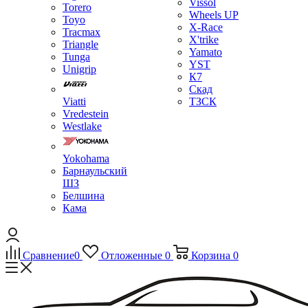
Vissol
Torero
Wheels UP
Toyo
X-Race
Tracmax
X'trike
Triangle
Yamato
Tunga
YST
Unigrip
К7
Скад
Viatti
ТЗСК
Vredestein
Westlake
Yokohama
Барнаульский
ШЗ
Белшина
Кама
Сравнение
0
Отложенные
0
Корзина
0