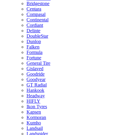
Bridgestone
Centara
Compasal
Continental
Cordiant
Delinte
DoubleStar
Dunlop
Falken
Formula
Fortune
General Tire
Gislaved
Goodride
Goodyear
GT Radial
Hankook
Headway
HIFLY
Ikon Tyres
Kapsen
Kormoran
Kumho
Landsail
Landspider