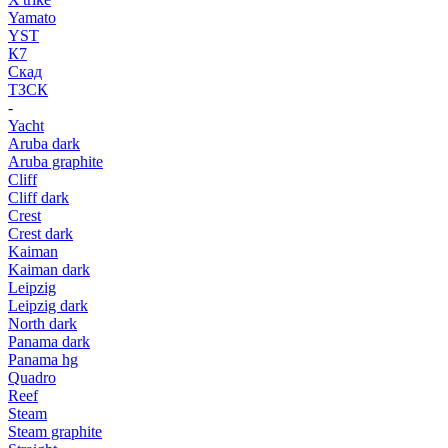
Yamato
YST
К7
Скад
ТЗСК
-
Yacht
Aruba dark
Aruba graphite
Cliff
Cliff dark
Crest
Crest dark
Kaiman
Kaiman dark
Leipzig
Leipzig dark
North dark
Panama dark
Panama hg
Quadro
Reef
Steam
Steam graphite