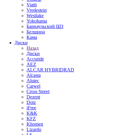
Viatti
Vredestein
Westlake
Yokohama
Барнаульский ШЗ
Белшина
Кама
Диски
Назад
Диски
Accuride
AEZ
ALCAR HYBRIDRAD
Alcasta
Alutec
Carwel
Cross Street
Dezent
Dotz
iFree
K&K
KFZ
Khomen
Lizardo
LS