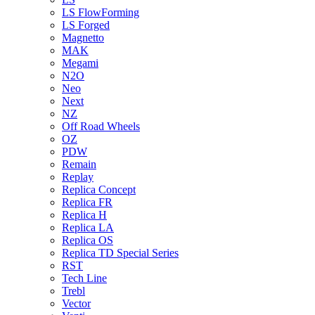
LS FlowForming
LS Forged
Magnetto
MAK
Megami
N2O
Neo
Next
NZ
Off Road Wheels
OZ
PDW
Remain
Replay
Replica Concept
Replica FR
Replica H
Replica LA
Replica OS
Replica TD Special Series
RST
Tech Line
Trebl
Vector