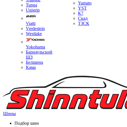
Yamato
Tunga
YST
Unigrip
К7
Скад
Viatti
ТЗСК
Vredestein
Westlake
Yokohama
Барнаульский
ШЗ
Белшина
Кама
Шины
Подбор шин