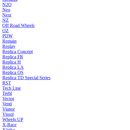
N2O
Neo
Next
NZ
Off Road Wheels
OZ
PDW
Remain
Replay
Replica Concept
Replica FR
Replica H
Replica LA
Replica OS
Replica TD Special Series
RST
Tech Line
Trebl
Vector
Venti
Vianor
Vissol
Wheels UP
X-Race
X'trike