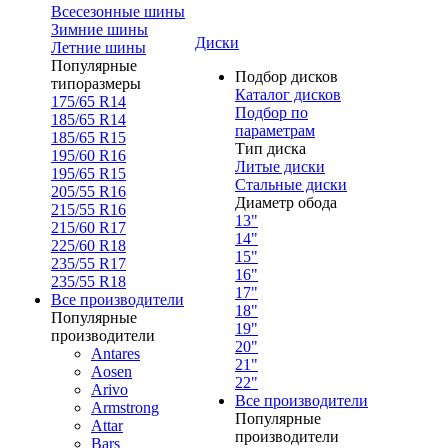
Всесезонные шины
Зимние шины
Диски
Летние шины
Популярные
Подбор дисков
типоразмеры
Каталог дисков
175/65 R14
Подбор по
185/65 R14
параметрам
185/65 R15
Тип диска
195/60 R16
Литые диски
195/65 R15
Стальные диски
205/55 R16
Диаметр обода
215/55 R16
13"
215/60 R17
14"
225/60 R18
15"
235/55 R17
16"
235/55 R18
17"
Все производители
18"
Популярные
19"
производители
20"
Antares
21"
Aosen
22"
Arivo
Все производители
Armstrong
Популярные
Attar
производители
Bars