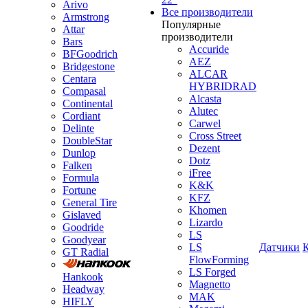
Arivo
Все производители
Armstrong
Популярные
Attar
производители
Bars
Accuride
BFGoodrich
AEZ
Bridgestone
ALCAR
Centara
HYBRIDRAD
Compasal
Alcasta
Continental
Alutec
Cordiant
Carwel
Delinte
Cross Street
DoubleStar
Dezent
Dunlop
Dotz
Falken
iFree
Formula
K&K
Fortune
KFZ
General Tire
Khomen
Gislaved
Lizardo
Goodride
LS
Goodyear
LS
Датчики
GT Radial
FlowForming
LS Forged
Hankook
Magnetto
Headway
MAK
HIFLY