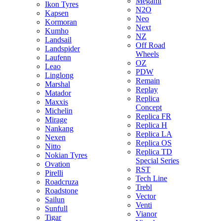
Megami
Ikon Tyres
N2O
Kapsen
Neo
Kormoran
Next
Kumho
NZ
Landsail
Off Road
Landspider
Wheels
Laufenn
OZ
Leao
PDW
Linglong
Remain
Marshal
Replay
Matador
Replica
Maxxis
Concept
Michelin
Replica FR
Mirage
Replica H
Nankang
Replica LA
Nexen
Replica OS
Nitto
Replica TD
Nokian Tyres
Special Series
Ovation
RST
Pirelli
Tech Line
Roadcruza
Trebl
Roadstone
Vector
Sailun
Venti
Sunfull
Vianor
Tigar